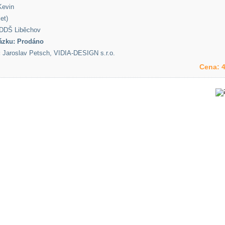
evin
et)
DDŠ Liběchov
ázku: Prodáno
:
Jaroslav Petsch, VIDIA-DESIGN s.r.o.
Cena:
4