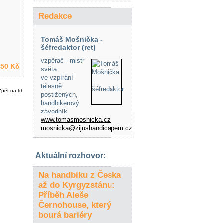
Redakce
Tomáš Mošnička -
šéfredaktor (ret)
vzpěrač - mistr
50 Kč
světa
ve vzpírání
tělesně
postižených,
handbikerový
závodník
www.tomasmosnicka.cz
mosnicka@zijushandicapem.cz
Aktuální rozhovor:
Na handbiku z Česka
až do Kyrgyzstánu:
Příběh Aleše
Černohouse, který
bourá bariéry