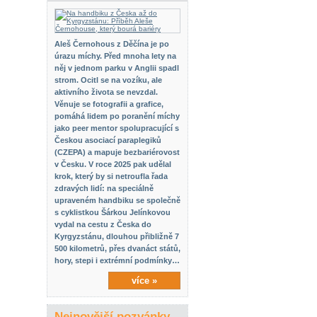
Aleš Černohous z Děčína je po
úrazu míchy. Před mnoha lety na
něj v jednom parku v Anglii spadl
strom. Ocitl se na vozíku, ale
aktivního života se nevzdal.
Věnuje se fotografii a grafice,
pomáhá lidem po poranění míchy
jako peer mentor spolupracující s
Českou asociací paraplegiků
(CZEPA) a mapuje bezbariérovost
v Česku. V roce 2025 pak udělal
krok, který by si netroufla řada
zdravých lidí: na speciálně
upraveném handbiku se společně
s cyklistkou Šárkou Jelínkovou
vydal na cestu z Česka do
Kyrgyzstánu, dlouhou přibližně 7
500 kilometrů, přes dvanáct států,
hory, stepi i extrémní podmínky…
více »
Nejnovější pozvánky