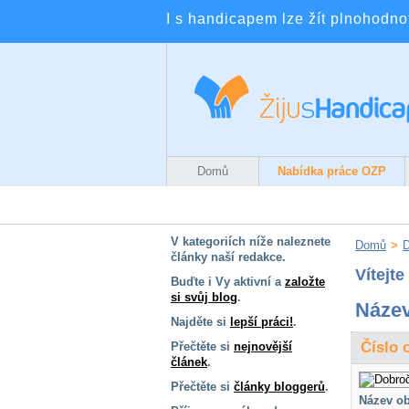
I s handicapem lze žít plnohodnotn
Domů
Nabídka práce OZP
V kategoriích níže naleznete
Domů
>
D
články naší redakce.
Vítejt
Buďte i Vy aktivní a
založte
si svůj blog
.
Název
Najděte si
lepší práci!
.
Číslo 
Přečtěte si
nejnovější
článek
.
Přečtěte si
články bloggerů
.
Název ob