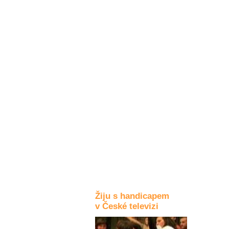
Kultura a akce
Rozhovory
a příběhy
osobností
Sport
zdravotně
postižených
Žiju s humorem
Žiju s handicapem
v České televizi