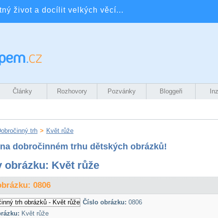
ý život a docílit velkých věcí...
Články
Rozhovory
Pozvánky
Bloggeři
In
obročinný trh
>
Květ růže
e na dobročinném trhu dětských obrázků!
 obrázku: Květ růže
obrázku: 0806
Číslo obrázku:
0806
rázku:
Květ růže