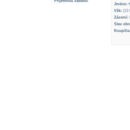
Příjemnou zábavu!
Jméno:
K
S handicapem
Věk:
(13 l
na cestách
Zázemí:
Stav obr
Koupil/a
Zdraví
a pomůcky
Vzdělání, práce
a příspěvky
Náhradní
plnění
Rodina a děti
Společné zájmy
a volný čas