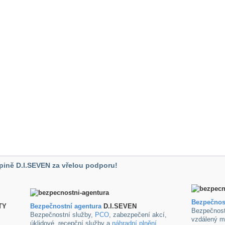
pině D.I.SEVEN za vřelou podporu!
Bezpečnos
TY
B
ezpečnostní agentura
D.I.SEVEN
Bezpečnost
Bezpečnostní služby,
PCO
, zabezpečení akcí,
vzdálený m
úklidové ,recepční služby a
náhradní plnění
.