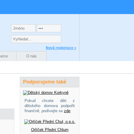
Nová registrace »
zerce
O nás
Podporujeme také
Pokud chcete děti z
dětského domova podpořit
finančně, podívejte se
zde
.
Orlíček Přední Chlum