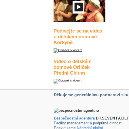
Podívejte se na video
o dětském domově
Korkyně
Video o dětském
domově Orlíček
Přední Chlum
Děkujeme generálnímu partnerovi sku
Bezpečnostní agentura
D.I.SEVEN FACILI
Facility management a podpůrné činnosti.
Poskytujeme
Náhradní plnění
.