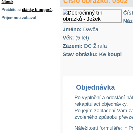
Číslo obrázku: 0302
článek
.
Přečtěte si
články bloggerů
.
Čís
Příjemnou zábavu!
Náz
S handicapem
Jméno:
Davča
na cestách
Věk:
(5 let)
Zázemí:
DC Žirafa
Zdraví
a pomůcky
Stav obrázku: Ke koupi
Vzdělání, práce
a příspěvky
Objednávka
Náhradní
plnění
Po vyplnění a odeslání ná
rekapitulaci objednávky.
Po jejím zaplacení Vám z
Rodina a děti
zvoleného způsobu převze
Náležitosti formuláře:
*
Po