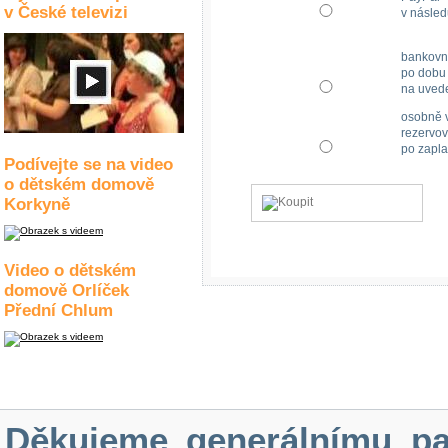
v České televizi
v násled
bankovn
po dobu 
na uved
osobně v
rezervov
po zapla
Podívejte se na video
o dětském domově
Korkyně
Video o dětském
domově Orlíček
Přední Chlum
Děkujeme generálnímu pa