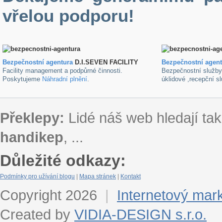
vřelou podporu!
Bezpečnostní agentura
D.I.SEVEN FACILITY
B
ezpečnostní agen
Facility management a podpůrné činnosti.
Bezpečnostní služb
Poskytujeme
Náhradní plnění
.
úklidové ,recepční s
Překlepy:
Lidé náš web hledají tak
handikep
, ...
Důležité odkazy:
Podmínky pro užívání blogu
|
Mapa stránek
|
Kontakt
Copyright 2026
|
Internetový mar
Created by
VIDIA-DESIGN s.r.o.