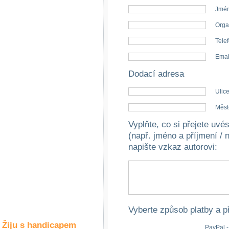
Společné zájmy
Jmén
a volný čas
Orga
Kultura a akce
Telef
Emai
Dodací adresa
Rozhovory
a příběhy
Ulice
osobností
Měst
Sport
Vyplňte, co si přejete uv
zdravotně
postižených
(např. jméno a příjmení / 
napište vzkaz autorovi
:
Žiju s humorem
Vyberte způsob platby a p
Žiju s handicapem
PayPal -