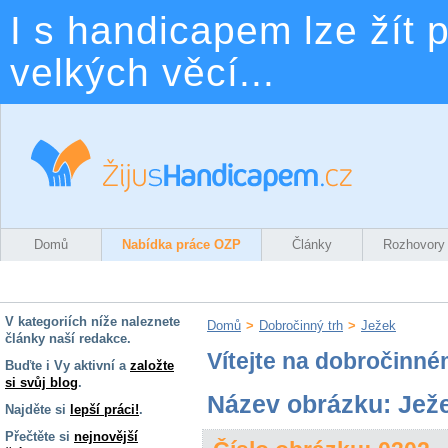
I s handicapem lze žít p
velkých věcí...
Domů
Nabídka práce OZP
Články
Rozhovory
V kategoriích níže naleznete
Domů
>
Dobročinný trh
>
Ježek
články naší redakce.
Vítejte na dobročinné
Buďte i Vy aktivní a
založte
si svůj blog
.
Název obrázku: Jež
Najděte si
lepší práci!
.
Přečtěte si
nejnovější