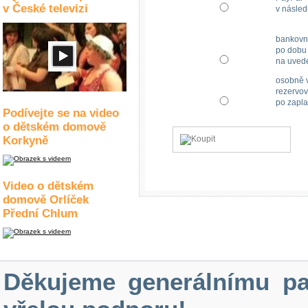
v České televizi
v násled
bankovn
po dobu 
na uved
osobně v
rezervov
po zapla
Podívejte se na video
o dětském domově
Korkyně
Video o dětském
domově Orlíček
Přední Chlum
Děkujeme generálnímu pa