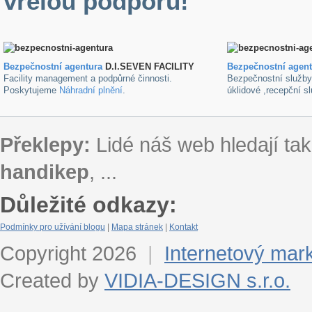
vřelou podporu!
Bezpečnostní agentura
D.I.SEVEN FACILITY
B
ezpečnostní agen
Facility management a podpůrné činnosti.
Bezpečnostní služb
Poskytujeme
Náhradní plnění
.
úklidové ,recepční s
Překlepy:
Lidé náš web hledají tak
handikep
, ...
Důležité odkazy:
Podmínky pro užívání blogu
|
Mapa stránek
|
Kontakt
Copyright 2026
|
Internetový mar
Created by
VIDIA-DESIGN s.r.o.