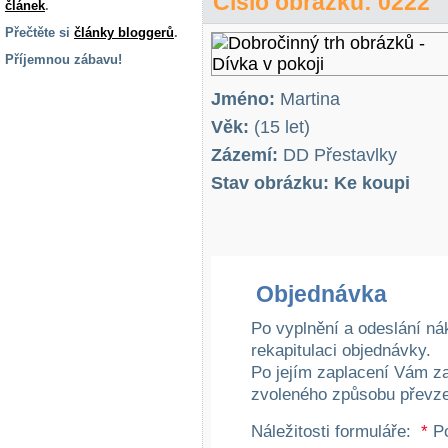
Číslo obrázku: 0222
článek
.
Přečtěte si
články bloggerů
.
Příjemnou zábavu!
S handicapem
Jméno:
Martina
na cestách
Věk:
(15 let)
Zázemí:
DD Přestavlky
Zdraví
a pomůcky
Stav obrázku: Ke koupi
Vzdělání, práce
a příspěvky
Objednávka
Náhradní
plnění
Po vyplnění a odeslání ná
rekapitulaci objednávky.
Po jejím zaplacení Vám z
Rodina a děti
zvoleného způsobu převze
Náležitosti formuláře:
*
Po