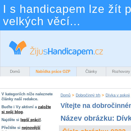
I s handicapem lze žít p
velkých věcí...
Domů
Nabídka práce OZP
Články
Rozhovory
V kategoriích níže naleznete
Domů
>
Dobročinný trh
>
Dívka v pokoji
články naší redakce.
Vítejte na dobročinné
Buďte i Vy aktivní a
založte
si svůj blog
.
Název obrázku: Dívk
Najděte si
lepší práci!
.
Přečtěte si
nejnovější