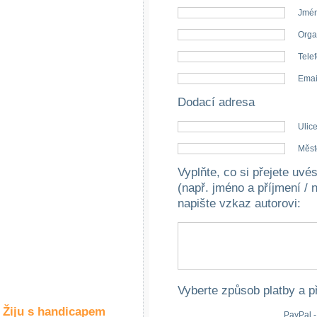
Společné zájmy
Jmén
a volný čas
Orga
Kultura a akce
Telef
Emai
Dodací adresa
Rozhovory
a příběhy
Ulice
osobností
Měst
Sport
Vyplňte, co si přejete uv
zdravotně
postižených
(např. jméno a příjmení / 
napište vzkaz autorovi
:
Žiju s humorem
Vyberte způsob platby a p
Žiju s handicapem
PayPal -