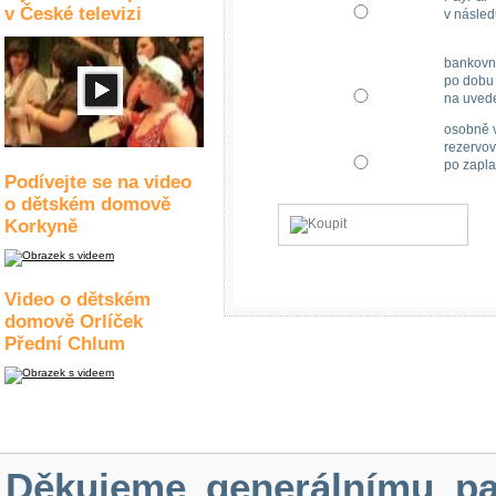
v České televizi
v násled
bankovn
po dobu 
na uved
osobně v
rezervov
po zapla
Podívejte se na video
o dětském domově
Korkyně
Video o dětském
domově Orlíček
Přední Chlum
Děkujeme generálnímu pa