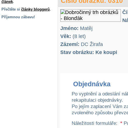
Číslo obrázku: 0310
článek
.
Přečtěte si
články bloggerů
.
Čí
Příjemnou zábavu!
Ná
S handicapem
Jméno:
Matěj
na cestách
Věk:
(8 let)
Zázemí:
DC Žirafa
Zdraví
a pomůcky
Stav obrázku: Ke koupi
Vzdělání, práce
a příspěvky
Objednávka
Náhradní
plnění
Po vyplnění a odeslání ná
rekapitulaci objednávky.
Po jejím zaplacení Vám z
Rodina a děti
zvoleného způsobu převze
Náležitosti formuláře:
*
Po