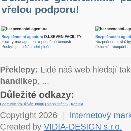
vřelou podporu!
Bezpečnostní agentura
D.I.SEVEN FACILITY
B
ezpečnostní agen
Facility management a podpůrné činnosti.
Bezpečnostní služb
Poskytujeme
Náhradní plnění
.
úklidové ,recepční s
Překlepy:
Lidé náš web hledají tak
handikep
, ...
Důležité odkazy:
Podmínky pro užívání blogu
|
Mapa stránek
|
Kontakt
Copyright 2026
|
Internetový mar
Created by
VIDIA-DESIGN s.r.o.