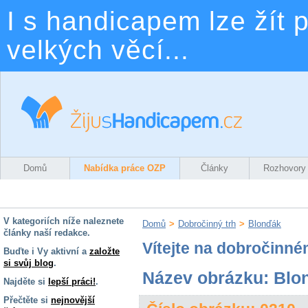
I s handicapem lze žít p
velkých věcí...
Domů
Nabídka práce OZP
Články
Rozhovory
V kategoriích níže naleznete
Domů
>
Dobročinný trh
>
Blonďák
články naší redakce.
Vítejte na dobročinné
Buďte i Vy aktivní a
založte
si svůj blog
.
Název obrázku: Blo
Najděte si
lepší práci!
.
Přečtěte si
nejnovější