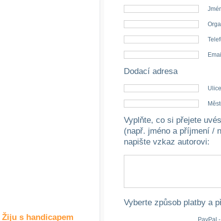
Společné zájmy
Jmén
a volný čas
Orga
Kultura a akce
Telef
Emai
Dodací adresa
Rozhovory
a příběhy
Ulice
osobností
Měst
Sport
Vyplňte, co si přejete uv
zdravotně
postižených
(např. jméno a příjmení / 
napište vzkaz autorovi
:
Žiju s humorem
Vyberte způsob platby a p
Žiju s handicapem
PayPal -