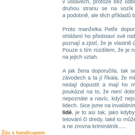
v ústavech, protože bez odb
Společné zájmy
a volný čas
druhou stranu se na vozík
a podobně, ale těch příkladů 
Kultura a akce
Proto manželka Petře dopor
ohlášení ho představí své rod
poznají a zjistí, že je vlastně
Rozhovory
Pouze s tím rozdílem, že je n
a příběhy
osobností
na jejich vztah.
Sport
A jak žena doporučila, tak s
zdravotně
závodech a ta jí říkala, že 
postižených
nedají dopustit a mají ho 
Žiju s humorem
poukázal na to, že není dob
nepoznáte a navíc, když nejs
lidech. Sice jsme na invalidn
lidé
, je to asi tak, jako kdy
tetování či dredy, také to můž
a ne zrovna kriminálník.....
Žiju s handicapem