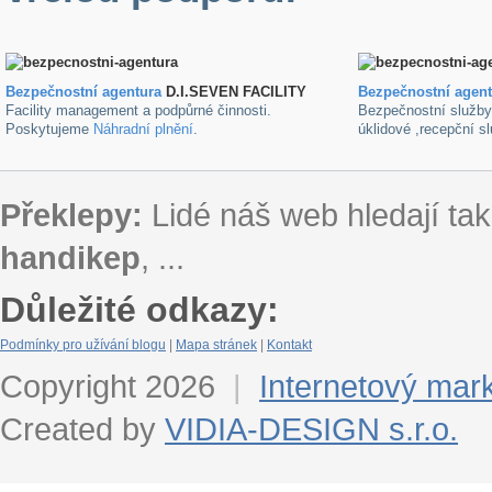
Bezpečnostní agentura
D.I.SEVEN FACILITY
B
ezpečnostní agen
Facility management a podpůrné činnosti.
Bezpečnostní služb
Poskytujeme
Náhradní plnění
.
úklidové ,recepční s
Překlepy:
Lidé náš web hledají tak
handikep
, ...
Důležité odkazy:
Podmínky pro užívání blogu
|
Mapa stránek
|
Kontakt
Copyright 2026
|
Internetový mar
Created by
VIDIA-DESIGN s.r.o.