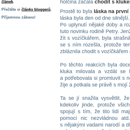
holčina začala
chodit s kluk
článek
.
Přečtěte si
články bloggerů
.
Prostě to byla
láska na první
Příjemnou zábavu!
láska byla den od dne silnější.
Po uplynutí nějaké doby a ro
S handicapem
tuto novinku rodině Petry. Jen
na cestách
žít s vozíčkářem, byla straš
se s ním rozešla, protože te
Zdraví
zbláznila chodit s vozíčkářem 
a pomůcky
Po těchto reakcích byla doc
Vzdělání, práce
kluka milovala a vzdát se 
a příspěvky
a potřebovala si promluvit s
žije a potkala se právě s mojí
Náhradní
plnění
Ta se jí snažila vysvětlit, ž
kdekoliv jinde, protože všic
spojují s tím, že tito lidi 
Rodina a děti
pomoci nic nezvládnou atd
s nějakými vadami narodí a d