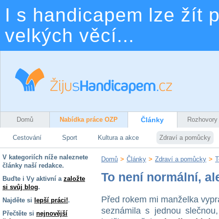
I s handicapem lze žít p
velkých věcí...
Domů
Nabídka práce OZP
Články
Rozhovory
Cestování
Sport
Kultura a akce
Zdraví a pomůcky
V kategoriích níže naleznete
Domů
>
Články
>
Zdraví a pomůcky
>
T
články naší redakce.
To není normální, ale
Buďte i Vy aktivní a
založte
si svůj blog
.
Před rokem mi manželka vyprá
Najděte si
lepší práci!
.
seznámila s jednou slečnou,
Přečtěte si
nejnovější