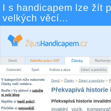
I s handicapem lze žít p
velkých věcí...
Domů
Nabídka práce OZP
Články
Rozhovory
Cestování
Sport
Kultura a akce
Zdraví a pomůcky
V kategoriích níže naleznete
Domů
>
Články
>
Zdraví a pomůcky
>
P
články naší redakce.
Překvapivá historie 
Buďte i Vy aktivní a
založte
si svůj blog
.
Překvapivá historie invalidn
Najděte si
lepší práci!
.
Přečtěte si
nejnovější
Invalidní vozík. Kompenza