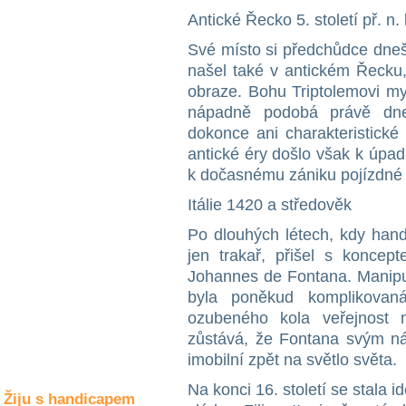
Společné zájmy
Antické Řecko 5. století př. n. l
a volný čas
Své místo si předchůdce dneš
našel také v antickém Řecku,
Kultura a akce
obraze. Bohu Triptolemovi myt
nápadně podobá právě dne
dokonce ani charakteristické
Rozhovory
antické éry došlo však k úpad
a příběhy
osobností
k dočasnému zániku pojízdné 
Itálie 1420 a středověk
Sport
zdravotně
Po dlouhých létech, kdy hand
postižených
jen trakař, přišel s koncep
Žiju s humorem
Johannes de Fontana. Manipu
byla poněkud komplikovan
ozubeného kola veřejnost 
zůstává, že Fontana svým n
imobilní zpět na světlo světa.
Na konci 16. století se stala 
Žiju s handicapem