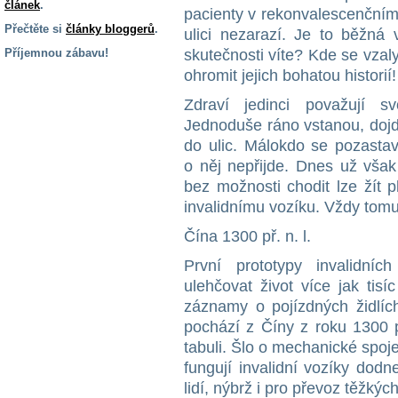
článek
.
pacienty v rekonvalescenční
Přečtěte si
články bloggerů
.
ulici nezarazí. Je to běžná
Příjemnou zábavu!
skutečnosti víte? Kde se vzal
ohromit jejich bohatou historií!
S handicapem
na cestách
Zdraví jedinci považují 
Jednoduše ráno vstanou, dojd
do ulic. Málokdo se pozasta
Zdraví
a pomůcky
o něj nepřijde. Dnes už však
bez možnosti chodit lze žít 
invalidnímu vozíku. Vždy tomu
Vzdělání, práce
a příspěvky
Čína 1300 př. n. l.
První prototypy invalidníc
Náhradní
ulehčovat život více jak tisí
plnění
záznamy o pojízdných židlíc
pochází z Číny z roku 1300 
Rodina a děti
tabuli. Šlo o mechanické spoje
fungují invalidní vozíky dodn
lidí, nýbrž i pro převoz těžký