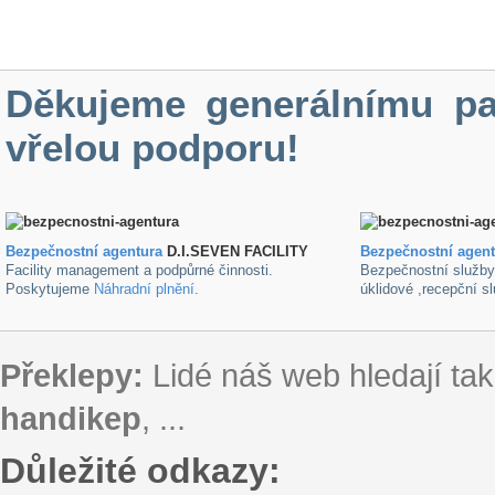
Děkujeme generálnímu pa
vřelou podporu!
Bezpečnostní agentura
D.I.SEVEN FACILITY
B
ezpečnostní agen
Facility management a podpůrné činnosti.
Bezpečnostní služb
Poskytujeme
Náhradní plnění
.
úklidové ,recepční s
Překlepy:
Lidé náš web hledají tak
handikep
, ...
Důležité odkazy: