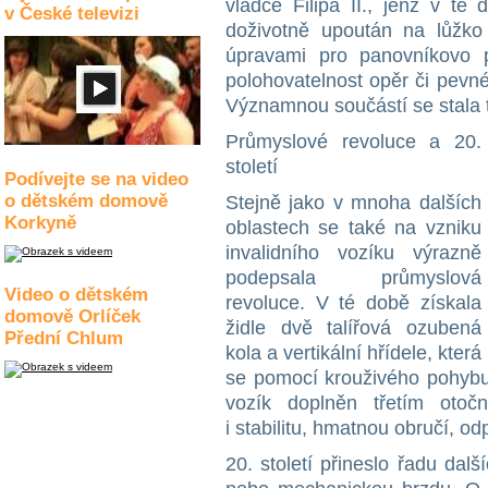
vládce Filipa II., jenž v té
v České televizi
doživotně upoután na lůžko 
úpravami pro panovníkovo p
polohovatelnost opěr či pevn
Významnou součástí se stala 
Průmyslové revoluce a 20.
století
Podívejte se na video
o dětském domově
Stejně jako v mnoha dalších
Korkyně
oblastech se také na vzniku
invalidního vozíku výrazně
podepsala průmyslová
Video o dětském
revoluce. V té době získala
domově Orlíček
židle dvě talířová ozubená
Přední Chlum
kola a vertikální hřídele, která
se pomocí krouživého pohybu
vozík doplněn třetím otoč
i stabilitu, hmatnou obručí, 
20. století přineslo řadu dalš