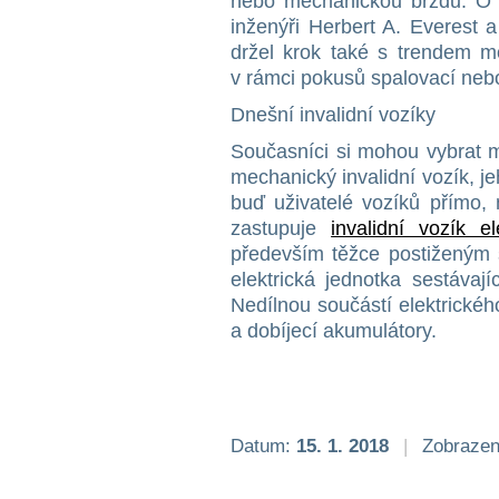
nebo mechanickou brzdu. O v
inženýři Herbert A. Everest a
držel krok také s trendem mo
v rámci pokusů spalovací nebo
Dnešní invalidní vozíky
Současníci si mohou vybrat m
mechanický invalidní vozík, je
buď uživatelé vozíků přímo, n
zastupuje
invalidní vozík el
především těžce postiženým 
elektrická jednotka sestávají
Nedílnou součástí elektrického
a dobíjecí akumulátory.
Datum:
15. 1. 2018
|
Zobrazen