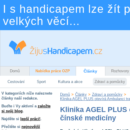
I s handicapem lze žít p
velkých věcí...
Domů
Nabídka práce OZP
Články
Rozhovory
Cestování
Sport
Kultura a akce
Zdraví a pomůcky
V kategoriích níže naleznete
Domů
>
Články
>
Zdraví a pomůcky
>
články naší redakce.
Klinika AGEL PLUS otevírá Ambulanci tra
Buďte i Vy aktivní a
založte
Klinika AGEL PLUS o
si svůj blog
.
čínské medicíny
Najděte si
lepší práci!
.
Přečtěte si
nejnovější