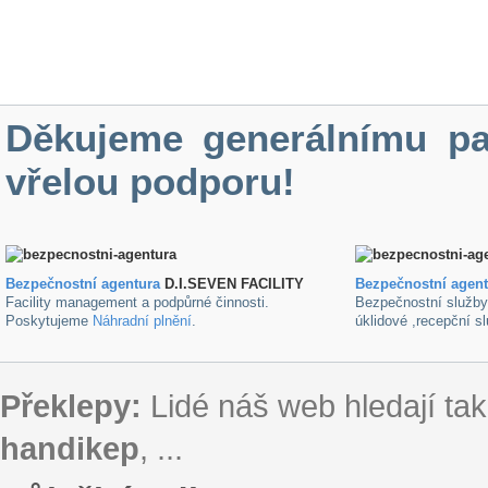
Děkujeme generálnímu pa
vřelou podporu!
Bezpečnostní agentura
D.I.SEVEN FACILITY
B
ezpečnostní agen
Facility management a podpůrné činnosti.
Bezpečnostní služb
Poskytujeme
Náhradní plnění
.
úklidové ,recepční s
Překlepy:
Lidé náš web hledají tak
handikep
, ...