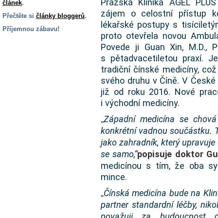
Pražská Klinika AGEL PLUS 
článek
.
zájem o celostní přístup ke
Přečtěte si
články bloggerů
.
lékařské postupy s tisícilet
Příjemnou zábavu!
proto otevřela novou Ambula
S handicapem
Povede ji Guan Xin, M.D., 
na cestách
s pětadvacetiletou praxí. J
tradiční čínské medicíny, což
svého druhu v Číně. V České 
Zdraví
a pomůcky
již od roku 2016. Nové praco
i východní medicíny.
Vzdělání, práce
Západní medicína se chová j
„
a příspěvky
konkrétní vadnou součástku. T
jako zahradník, který upravuje 
Náhradní
se samo,“
popisuje doktor Gu
plnění
medicínou s tím, že oba s
mince.
Rodina a děti
Čínská medicína bude na Kli
„
partner standardní léčby, nikol
považuji za budoucnost gl