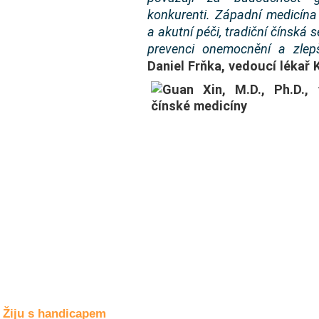
Společné zájmy
konkurenti. Západní medicína
a volný čas
a akutní péči, tradiční čínská 
prevenci onemocnění a zlepš
Kultura a akce
Daniel Frňka, vedoucí lékař 
Rozhovory
a příběhy
osobností
Sport
zdravotně
postižených
Žiju s humorem
Žiju s handicapem