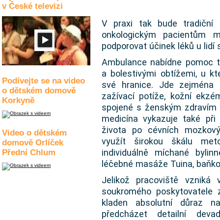
v České televizi
V praxi tak bude tradiční
onkologickým pacientům m
podporovat účinek léků u lidí
Ambulance nabídne pomoc t
a bolestivými obtížemi, u k
Podívejte se na video
své hranice. Jde zejména 
o dětském domově
zažívací potíže, kožní ekz
Korkyně
spojené s ženským zdravím 
medicína vykazuje také při 
života po cévních mozkový
Video o dětském
využít širokou škálu met
domově Orlíček
individuálně míchané bylin
Přední Chlum
léčebné masáže Tuina, baňkov
Jelikož pracoviště vzniká
soukromého poskytovatele z
kladen absolutní důraz n
předcházet detailní deva