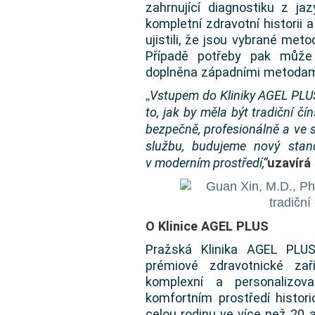
zahrnující diagnostiku z jaz
kompletní zdravotní historii 
ujistili, že jsou vybrané met
Případě potřeby pak může 
doplněna západními metodami
Vstupem do Kliniky AGEL PLUS
„
to, jak by měla být tradiční č
bezpečně, profesionálně a ve 
službu, budujeme nový stan
v moderním prostředí,“
uzavírá
O Klinice AGEL PLUS
Pražská Klinika AGEL PLUS 
prémiové zdravotnické zař
komplexní a personalizov
komfortním prostředí histori
celou rodinu ve více než 20