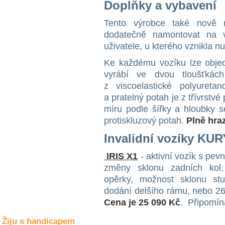
Doplňky a vybavení
Společné zájmy
a volný čas
Tento výrobce také nově n
dodatečně namontovat na v
Kultura a akce
uživatele, u kterého vznikla n
Ke každému vozíku lze obj
vyrábí ve dvou tloušťká
Rozhovory
z viscoelastické polyureta
a příběhy
osobností
a pratelný potah je z třívrst
míru podle šířky a hloubky s
Sport
protiskluzový potah.
Plně hra
zdravotně
postižených
Invalidní vozíky KUR
Žiju s humorem
IRIS X1
- aktivní vozík s pe
změny sklonu zadních kol,
opěrky, možnost sklonu stu
dodání delšího rámu, nebo 26“
Cena je 25 090 Kč
. Připomí
Žiju s handicapem