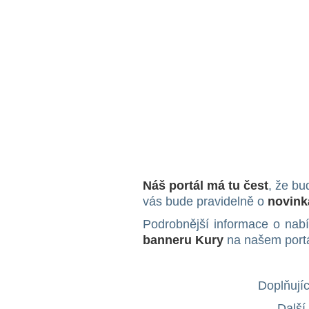
Náš portál má tu čest
, že b
vás bude pravidelně o
novin
Podrobnější informace o nabíd
banneru Kury
na našem portá
Doplňujíc
Další