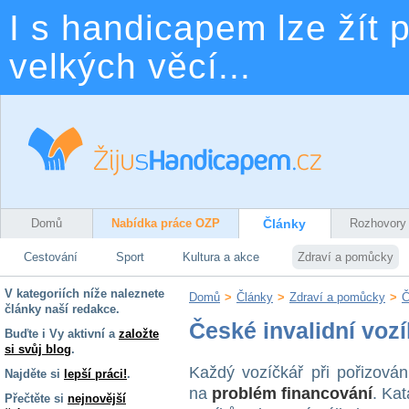
I s handicapem lze žít p
velkých věcí...
Domů
Nabídka práce OZP
Články
Rozhovory
Cestování
Sport
Kultura a akce
Zdraví a pomůcky
V kategoriích níže naleznete
Domů
>
Články
>
Zdraví a pomůcky
>
Č
články naší redakce.
České invalidní voz
Buďte i Vy aktivní a
založte
si svůj blog
.
Každý vozíčkář při pořizován
Najděte si
lepší práci!
.
na
problém financování
. Kat
Přečtěte si
nejnovější