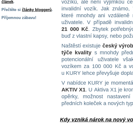
vozíků, ale není výjimkou 
článek
.
invalidní vozík. Jak známo,
Přečtěte si
články bloggerů
.
které mnohdy ani vzdáleně 
Příjemnou zábavu!
uživatele. V případě invali
S handicapem
21 000 Kč
. Zbytek potřebný
na cestách
buď z vlastní kapsy, nebo po
Naštěstí existuje
český výro
Zdraví
týče kvality
s mnohdy předr
a pomůcky
potencionální uživatele vš
vozíkem za 100 000 Kč a 
Vzdělání, práce
u KURY lehce převyšuje dopla
a příspěvky
V nabídce KURY je moment
AKTIV X1
. U Aktiva X1 je kro
Náhradní
opěrky, možnost nastavení 
plnění
předních koleček a nových typ
Rodina a děti
Kdy vzniká nárok na nový v