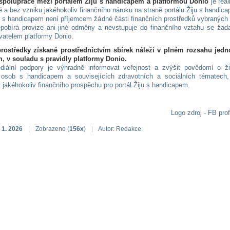
 spolupráce mezi portálem Žiju s handicapem a platformou Donio
je rea
ě a bez vzniku jakéhokoliv finančního nároku na straně portálu Žiju s handic
ju s handicapem není příjemcem žádné části finančních prostředků vybraných
epobírá provize ani jiné odměny a nevstupuje do finančního vztahu se žada
vatelem platformy Donio.
rostředky získané prostřednictvím sbírek náleží v plném rozsahu jedn
, v souladu s pravidly platformy Donio.
iální podpory je výhradně informovat veřejnost a zvýšit povědomí o ži
 osob s handicapem a souvisejících zdravotních a sociálních tématech, 
 jakéhokoliv finančního prospěchu pro portál Žiju s handicapem.
Logo zdroj - FB prof
 1. 2026
|
Zobrazeno (
156x
)
|
Autor: Redakce