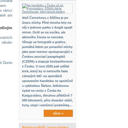
lizována
apem.
 v rámci
teli ani
Aleš Černohous z Děčína je po
úrazu míchy. Před mnoha lety na
otlivým
něj v jednom parku v Anglii spadl
strom. Ocitl se na vozíku, ale
votních
aktivního života se nevzdal.
nikoliv
Věnuje se fotografii a grafice,
pomáhá lidem po poranění míchy
jako peer mentor spolupracující s
Českou asociací paraplegiků
(CZEPA) a mapuje bezbariérovost
il Donio
v Česku. V roce 2025 pak udělal
krok, který by si netroufla řada
zdravých lidí: na speciálně
upraveném handbiku se společně
s cyklistkou Šárkou Jelínkovou
vydal na cestu z Česka do
Kyrgyzstánu, dlouhou přibližně 7
500 kilometrů, přes dvanáct států,
hory, stepi i extrémní podmínky…
více »
Nejnovější pozvánky