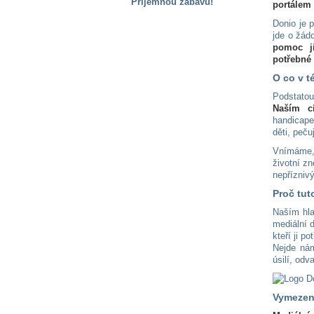
Příjemnou zábavu!
portálem
S handicapem
Donio je p
na cestách
jde o žádo
pomoc ji
potřebné
Zdraví
O co v t
a pomůcky
Podstatou
Naším c
handicape
Vzdělání, práce
děti, peču
a příspěvky
Vnímáme
životní z
nepřízniv
Náhradní
plnění
Proč tut
Naším hl
mediální 
Rodina a děti
kteří ji po
Nejde ná
úsilí, odv
Společné zájmy
a volný čas
Vymezen