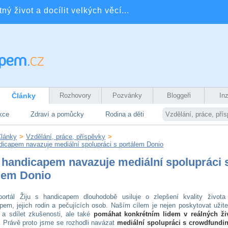
ý život a docílit velkých věcí...
Články
Rozhovory
Pozvánky
Bloggeři
In
kce
Zdraví a pomůcky
Rodina a děti
Vzdělání, práce, pří
lánky
>
Vzdělání, práce, příspěvky
>
ndicapem navazuje mediální spolupráci s portálem Donio
s handicapem navazuje mediální spolupráci 
lem Donio
rtál Žiju s handicapem dlouhodobě usiluje o zlepšení kvality života 
pem, jejich rodin a pečujících osob. Naším cílem je nejen poskytovat užit
 a sdílet zkušenosti, ale také
pomáhat konkrétním lidem v reálných ži
. Právě proto jsme se rozhodli navázat
mediální spolupráci s crowdfund