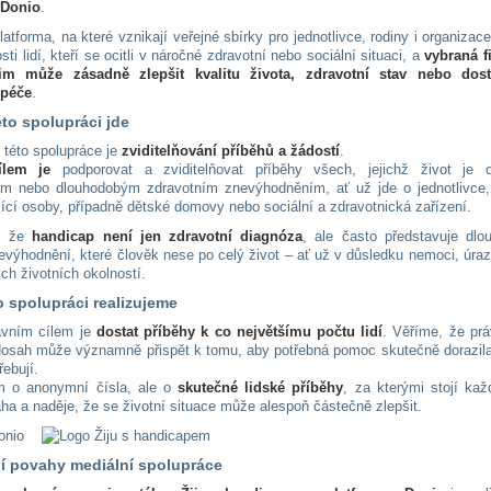
 Donio
.
latforma, na které vznikají veřejné sbírky pro jednotlivce, rodiny i organizac
sti lidí, kteří se ocitli v náročné zdravotní nebo sociální situaci, a
vybraná f
m může zásadně zlepšit kvalitu života, zdravotní stav nebo dos
 péče
.
éto spolupráci jde
 této spolupráce je
zviditelňování příběhů a žádostí
.
ílem je
podporovat a zviditelňovat příběhy všech, jejichž život je o
m nebo dlouhodobým zdravotním znevýhodněním, ať už jde o jednotlivce, 
jící osoby, případně dětské domovy nebo sociální a zdravotnická zařízení.
, že
handicap není jen zdravotní diagnóza
, ale často představuje dlo
nevýhodnění, které člověk nese po celý život – ať už v důsledku nemoci, úra
ých životních okolností.
o spolupráci realizujeme
avním cílem je
dostat příběhy k co největšímu počtu lidí
. Věříme, že prá
dosah může významně přispět k tomu, aby potřebná pomoc skutečně dorazila
třebují.
m o anonymní čísla, ale o
skutečné lidské příběhy
, za kterými stojí ka
aha a naděje, že se životní situace může alespoň částečně zlepšit.
í povahy mediální spolupráce