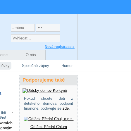
Nová registrace »
zerce
O nás
spěvky
Společné zájmy
Humor
Podporujeme také
s
Pokud chcete děti z
dětského domova podpořit
finančně, podívejte se
zde
.
lidí
ečné
votních
Orlíček Přední Chlum
ingovým