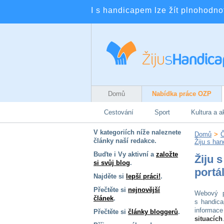
I s handicapem lze žít plnohodnotn
Domů
Nabídka práce OZP
Cestování
Sport
Kultura a a
V kategoriích níže naleznete
Domů
>
Č
články naší redakce.
Žiju s ha
Buďte i Vy aktivní a
založte
Žiju 
si svůj blog
.
portá
Najděte si
lepší práci!
.
Přečtěte si
nejnovější
Webový po
článek
.
s handica
informace
Přečtěte si
články bloggerů
.
situacích