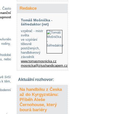
Redakce
e. Často
inanční
tupnost
Tomáš Mošnička -
šéfredaktor (ret)
vzpěrač - mistr
světa
vlivněn
ve vzpírání
rodiny,
tělesně
postižených,
handbikerový
uhodobé
závodník
zu, nebo
www.tomasmosnicka.cz
mosnicka@zijushandicapem.cz
vě širší
Aktuální rozhovor:
 k těm,
Na handbiku z Česka
ždodenní
až do Kyrgyzstánu:
Příběh Aleše
Černohouse, který
bourá bariéry