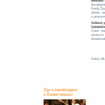
Mediální
bezúplatn
Kultura a akce
Portál Ži
sbírek, n
s provozo
Rozhovory
Veškeré p
a příběhy
žadatelům
osobností
Cílem med
situacích
dosahovat
Sport
zdravotně
postižených
Žiju s humorem
Datum:
22.
Žiju s handicapem
v České televizi