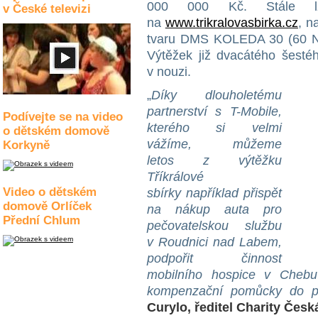
000 000 Kč. Stále lz
v České televizi
na
www.trikralovasbirka.cz
, n
tvaru DMS KOLEDA 30 (60 N
Výtěžek již dvacátého šestéh
v nouzi.
„
Díky dlouholetému
partnerství s T-Mobile,
Podívejte se na video
kterého si velmi
o dětském domově
vážíme, můžeme
Korkyně
letos z výtěžku
Tříkrálové
Video o dětském
sbírky například přispět
domově Orlíček
na nákup auta pro
Přední Chlum
pečovatelskou službu
v Roudnici nad Labem,
podpořit činnost
mobilního hospice v Chebu
kompenzační pomůcky do p
Curylo, ředitel Charity Česk