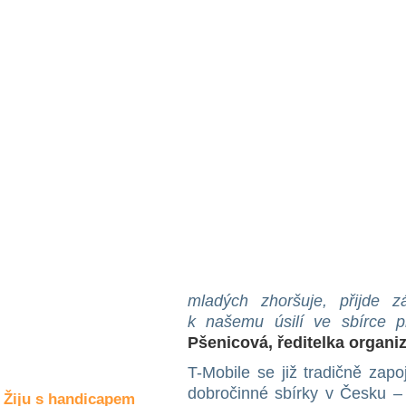
Společné zájmy
a volný čas
Kultura a akce
Rozhovory
a příběhy
osobností
Sport
zdravotně
postižených
Žiju s humorem
mladých zhoršuje, přijde 
k našemu úsilí ve sbírce přip
Pšenicová, ředitelka organi
T-Mobile se již tradičně zapo
dobročinné sbírky v Česku – 
Žiju s handicapem