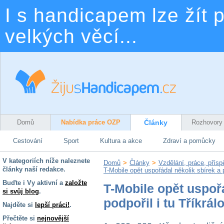
I s handicapem lze žít p
velkých věcí...
Domů
Nabídka práce OZP
Články
Rozhovory
Cestování
Sport
Kultura a akce
Zdraví a pomůcky
V kategoriích níže naleznete
Domů
>
Články
>
Vzdělání, práce, přís
články naší redakce.
T-Mobile opět uspořádal několik sbírek a p
Buďte i Vy aktivní a
založte
T-Mobile opět uspořá
si svůj blog
.
podpořil i tu Tříkrál
Najděte si
lepší práci!
.
Přečtěte si
nejnovější