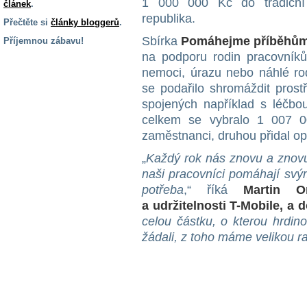
1 000 000 Kč do tradiční 
článek
.
republika.
Přečtěte si
články bloggerů
.
Sbírka
Pomáhejme příběhů
Příjemnou zábavu!
na podporu rodin pracovníků 
S handicapem
nemoci, úrazu nebo náhlé rod
na cestách
se podařilo shromáždit prost
spojených například s léčbou
Zdraví
celkem se vybralo 1 007 0
a pomůcky
zaměstnanci, druhou přidal op
„
Každý rok nás znovu a znovu 
Vzdělání, práce
naši pracovníci pomáhají svým
a příspěvky
potřeba
,“ říká
Martin Or
a udržitelnosti T-Mobile, a 
Náhradní
celou částku, o kterou hrdin
plnění
žádali, z toho máme velikou ra
Rodina a děti