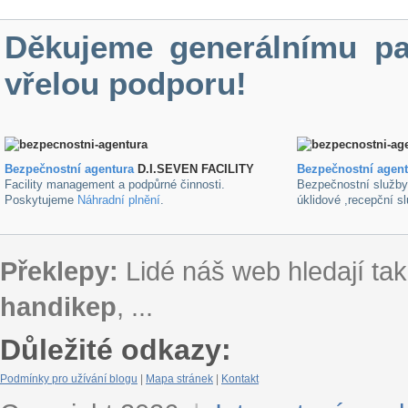
Děkujeme generálnímu pa
vřelou podporu!
Bezpečnostní agentura
D.I.SEVEN FACILITY
B
ezpečnostní agen
Facility management a podpůrné činnosti.
Bezpečnostní služb
Poskytujeme
Náhradní plnění
.
úklidové ,recepční s
Překlepy:
Lidé náš web hledají tak
handikep
, ...
Důležité odkazy:
Podmínky pro užívání blogu
|
Mapa stránek
|
Kontakt