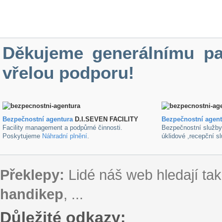
Děkujeme generálnímu pa
vřelou podporu!
Bezpečnostní agentura
D.I.SEVEN FACILITY
B
ezpečnostní agen
Facility management a podpůrné činnosti.
Bezpečnostní služb
Poskytujeme
Náhradní plnění
.
úklidové ,recepční s
Překlepy:
Lidé náš web hledají tak
handikep
, ...
Důležité odkazy: