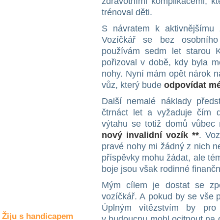
zdravotními komplikacemi, kt
Společné zájmy
trénoval děti.
a volný čas
S návratem k aktivnějšímu ž
Vozíčkář se bez osobního
Kultura a akce
používám sedm let starou K
pořizoval v době, kdy byla m
nohy. Nyní mám opět nárok na
Rozhovory
a příběhy
vůz, který bude
odpovídat mé 
osobností
Další nemalé náklady předs
Sport
čtrnáct let a vyžaduje čím d
zdravotně
výtahu se totiž domů vůbec 
postižených
nový invalidní vozík **
. Vo
pravé nohy mi žádný z nich n
Žiju s humorem
příspěvky mohu žádat, ale tém
boje jsou však rodinné finanč
Mým cílem je dostat se zpě
vozíčkář. A pokud by se vše p
Úplným vítězstvím by pro
Žiju s handicapem
v budoucnu mohl ocitnout na 