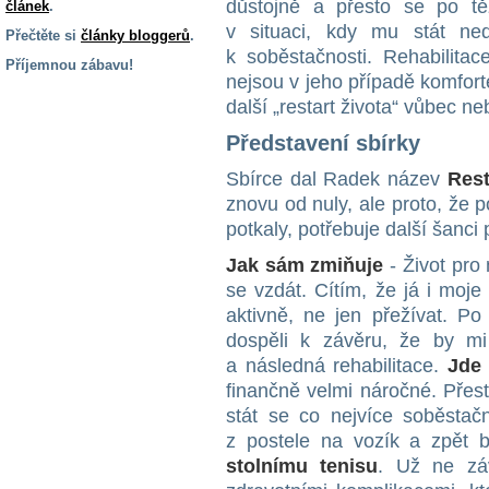
důstojně a přesto se po těž
článek
.
v situaci, kdy mu stát ned
Přečtěte si
články bloggerů
.
k soběstačnosti. Rehabilitac
Příjemnou zábavu!
nejsou v jeho případě komfort
S handicapem
další „restart života“ vůbec n
na cestách
Představení sbírky
Sbírce dal Radek název
Rest
Zdraví
a pomůcky
znovu od nuly, ale proto, že 
potkaly, potřebuje další šanci
Vzdělání, práce
Jak sám zmiňuje
- Život pro
a příspěvky
se vzdát. Cítím, že já i moje 
aktivně, ne jen přežívat. Po
Náhradní
dospěli k závěru, že by m
plnění
a následná rehabilitace.
Jde
finančně velmi náročné. Přest
stát se co nejvíce soběsta
Rodina a děti
z postele na vozík a zpět b
stolnímu tenisu
. Už ne zá