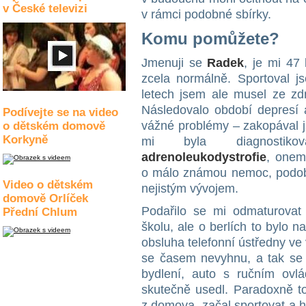
v České televizi
v rámci podobné sbírky.
Komu pomůžete?
Jmenuji se
Radek
, je mi 47 
zcela normálně. Sportoval js
letech jsem ale musel ze zd
Následovalo období depresí 
Podívejte se na video
vážné problémy – zakopával js
o dětském domově
Korkyně
mi byla diagnosti
adrenoleukodystrofie
, onem
o málo známou nemoc, podobn
Video o dětském
nejistým vývojem.
domově Orlíček
Podařilo se mi odmaturovat
Přední Chlum
školu, ale o berlích to bylo 
obsluha telefonní ústředny ve
se časem nevyhnu, a tak se 
bydlení, auto s ručním ovl
skutečně usedl. Paradoxně to 
z domova, začal sportovat a 