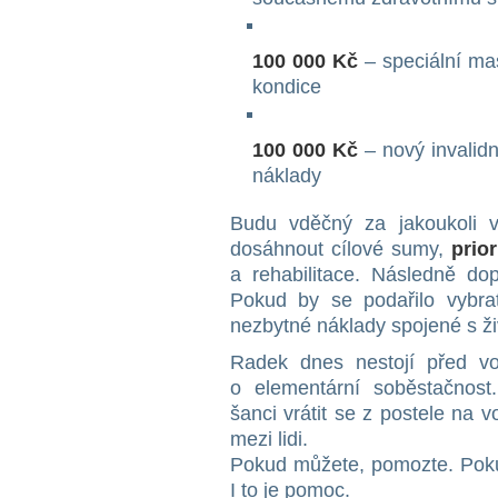
100 000 Kč
– speciální mas
kondice
100 000 Kč
– nový invalidn
náklady
Budu vděčný za jakoukoli 
dosáhnout cílové sumy,
prio
a rehabilitace. Následně do
Pokud by se podařilo vybrat 
nezbytné náklady spojené s ž
Radek dnes nestojí před vo
o elementární soběstačnos
šanci vrátit se z postele na v
mezi lidi.
Pokud můžete, pomozte. Pokud
I to je pomoc.