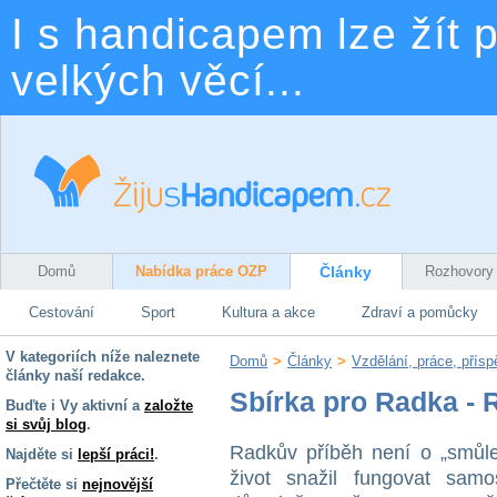
I s handicapem lze žít p
velkých věcí...
Domů
Nabídka práce OZP
Články
Rozhovory
Cestování
Sport
Kultura a akce
Zdraví a pomůcky
V kategoriích níže naleznete
Domů
>
Články
>
Vzdělání, práce, přís
články naší redakce.
Sbírka pro Radka - R
Buďte i Vy aktivní a
založte
si svůj blog
.
Radkův příběh není o „smůle
Najděte si
lepší práci!
.
život snažil fungovat samo
Přečtěte si
nejnovější