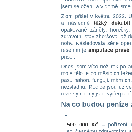
jsem se oženil a v domě jsme 
Zlom přišel v květnu 2022. U
a následně
těžký dekubit
opakované záněty, horečky,
zdravotní stav zhoršoval až d
nohy. Následovala série oper
řešením je
amputace pravé
přišel.
Dnes jsem více než rok po am
moje tělo je po měsících leže
pasu nahoru funguji, mám chu
nezvládnu. Rodiče jsou už ve
rezervy rodiny jsou vyčerpané
Na co budou peníze z
500 000 Kč
– pořízení o
současnému zdravotnímu s