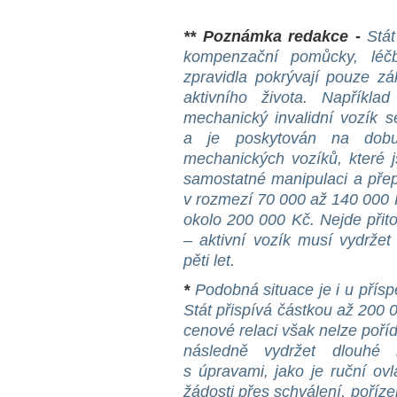
** Poznámka redakce -
Stá
kompenzační pomůcky, léčb
zpravidla pokrývají pouze zá
aktivního života. Napříkla
mechanický invalidní vozík s
a je poskytován na dobu 
mechanických vozíků, které 
samostatné manipulaci a přep
v rozmezí 70 000 až 140 000 
okolo 200 000 Kč. Nejde přit
– aktivní vozík musí vydrže
pěti let.
*
Podobná situace je i u přísp
Stát přispívá částkou až 200 0
cenové relaci však nelze poříd
následně vydržet dlouhé 
s úpravami, jako je ruční ov
žádosti přes schválení, poříz