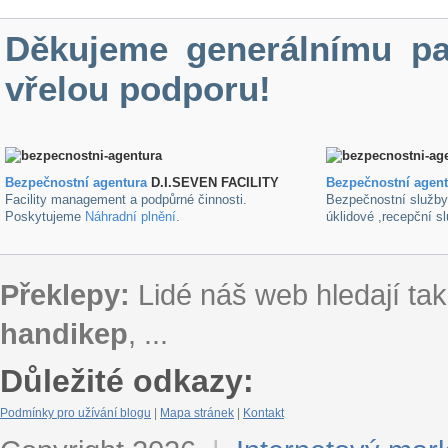
Děkujeme generálnímu pa
vřelou podporu!
Bezpečnostní agentura
D.I.SEVEN FACILITY
B
ezpečnostní agen
Facility management a podpůrné činnosti.
Bezpečnostní služb
Poskytujeme
Náhradní plnění
.
úklidové ,recepční s
Překlepy:
Lidé náš web hledají tak
handikep
, ...
Důležité odkazy:
Podmínky pro užívání blogu
|
Mapa stránek
|
Kontakt