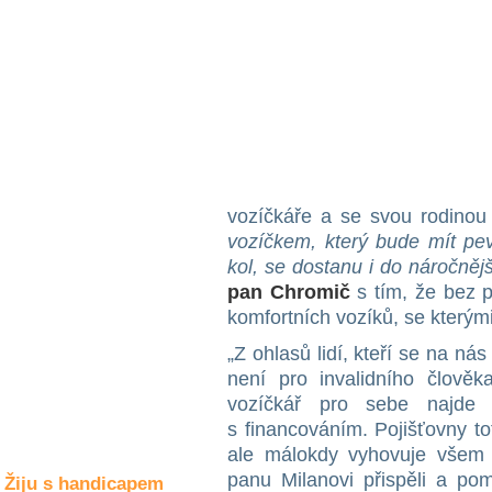
Společné zájmy
a volný čas
Kultura a akce
Rozhovory
a příběhy
osobností
vozíčkáře a se svou rodinou 
vozíčkem, který bude mít pe
Sport
kol, se dostanu i do náročnějš
zdravotně
postižených
pan Chromič
s tím, že bez 
komfortních vozíků, se kterými
Žiju s humorem
„Z ohlasů lidí, kteří se na ná
není pro invalidního člově
vozíčkář pro sebe najde 
s financováním. Pojišťovny to
ale málokdy vyhovuje všem 
panu Milanovi přispěli a pom
Žiju s handicapem