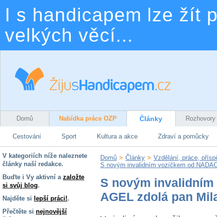
I s handicapem lze žít p
velkých věcí...
Domů
Nabídka práce OZP
Články
Rozhovory
Cestování
Sport
Kultura a akce
Zdraví a pomůcky
V kategoriích níže naleznete
Domů
>
Články
>
Vzdělání, práce, přís
články naší redakce.
S novým invalidním vozíčkem od NADACE
Buďte i Vy aktivní a
založte
S novým invalidní
si svůj blog
.
AGEL zdolá pan Mila
Najděte si
lepší práci!
.
Přečtěte si
nejnovější