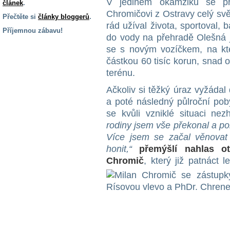
V jediném okamžiku se př
článek
.
Chromičovi z Ostravy celý svě
Přečtěte si
články bloggerů
.
rád užíval života, sportoval, 
Příjemnou zábavu!
do vody na přehradě Olešná je
S handicapem
se s novým vozíčkem, na k
na cestách
částkou 60 tisíc korun, snad 
terénu.
Zdraví
Ačkoliv si těžký úraz vyžádal
a pomůcky
a poté následný půlroční poby
se kvůli vzniklé situaci nezh
Vzdělání, práce
rodiny jsem vše překonal a pok
a příspěvky
Více jsem se začal věnovat
honit,“
přemýšlí nahlas ot
Náhradní
Chromič
, který již patnáct 
plnění
Rodina a děti