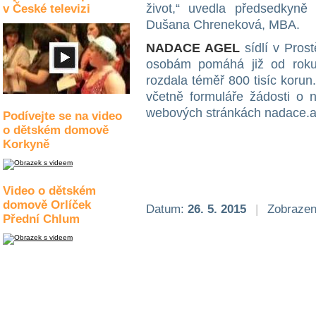
život,“ uvedla předsedky
v České televizi
Dušana Chreneková, MBA.
NADACE AGEL
sídlí v Pros
osobám pomáhá již od roku
rozdala téměř 800 tisíc koru
včetně formuláře žádosti o 
webových stránkách nadace.a
Podívejte se na video
o dětském domově
Korkyně
Video o dětském
domově Orlíček
Datum:
26. 5. 2015
|
Zobrazen
Přední Chlum