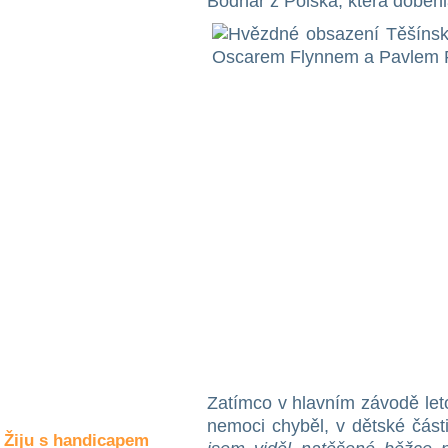
Bodnar z Polska, která doběhl
Společné zájmy
a volný čas
Kultura a akce
Rozhovory
a příběhy
osobností
Sport
zdravotně
postižených
Žiju s humorem
Zatímco v hlavním závodě let
nemoci chyběl, v dětské část
Žiju s handicapem