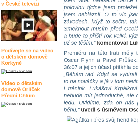
jsem viděl natěšené běžce n
v České televizi
polovinu týdne jsem proleže
jsem nebláznil. O to víc jse
závodech, když to sečtu, tak
Smeknout musím před Oceláři
a bude to příští rok velká vý
už se těším,“
komentoval Luk
Podívejte se na video
Premiéru na této trati měly 
o dětském domově
Oscar Flynn a Pavel Průšek.
Korkyně
36:07 a jejich účast přitáhla 
„Běhám rád. Když se vybírali 
to na nováčky a já v tom nevi
Video o dětském
i trénink. Lukášovi Krpálkov
domově Orlíček
nebude mít jednoduché, ale 
Přední Chlum
ledu. Uvidíme, zda on nás p
běhu,"
uvedl s úsměvem Osc