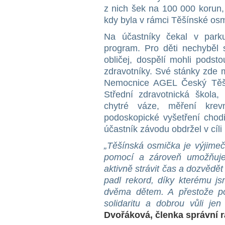
z nich šek na 100 000 korun, 
kdy byla v rámci Těšínské os
Na účastníky čekal v par
program. Pro děti nechyběl 
obličej, dospělí mohli podst
zdravotníky. Své stánky zde
Nemocnice AGEL Český Těš
Střední zdravotnická škola, 
chytré váze, měření krevn
podoskopické vyšetření chodid
účastník závodu obdržel v cíli 
„Těšínská osmička je výjimeč
pomocí a zároveň umožňuje
aktivně strávit čas a dozvědět
padl rekord, díky kterému 
dvěma dětem. A přestože poč
solidaritu a dobrou vůli jen
Dvořáková, členka správn