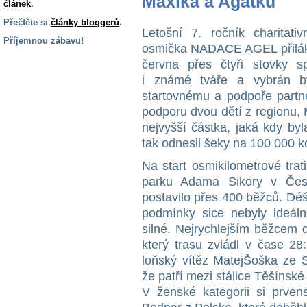
Maxíka a Agátku
článek
.
Přečtěte si
články bloggerů
.
Letošní 7. ročník charitat
Příjemnou zábavu!
osmička NADACE AGEL přilákal
S handicapem
června přes čtyři stovky 
na cestách
i známé tváře a vybrán byl
startovnému a podpoře part
podporu dvou dětí z regionu, M
Zdraví
a pomůcky
nejvyšší částka, jaká kdy by
tak odnesli šeky na 100 000 k
Vzdělání, práce
Na start osmikilometrové tra
a příspěvky
parku Adama Sikory v Čes
postavilo přes 400 běžců. Dé
podmínky sice nebyly ideáln
Náhradní
plnění
silné. Nejrychlejším běžcem d
který trasu zvládl v čase 28
loňský vítěz MatejŠoška ze S
Rodina a děti
že patří mezi stálice Těšínské
V ženské kategorii si prvens