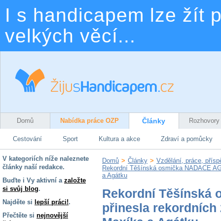
I s handicapem lze žít p
velkých věcí...
Domů
Nabídka práce OZP
Články
Rozhovory
Cestování
Sport
Kultura a akce
Zdraví a pomůcky
V kategoriích níže naleznete
Domů
>
Články
>
Vzdělání, práce, přís
články naší redakce.
Rekordní Těšínská osmička NADACE AGEL 
a Agátku
Buďte i Vy aktivní a
založte
si svůj blog
.
Rekordní Těšínská
Najděte si
lepší práci!
.
přinesla rekordních 
Přečtěte si
nejnovější