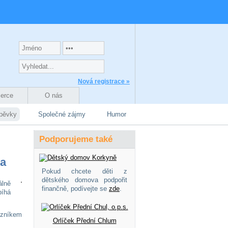
Nová registrace »
zerce
O nás
spěvky
Společné zájmy
Humor
Podporujeme také
va
Pokud chcete děti z
dětského domova podpořit
álně
finančně, podívejte se
zde
.
bíhá
tazníkem
Orlíček Přední Chlum