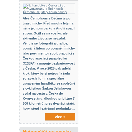
Aleš Černohous z Děčína je po
úrazu míchy. Před mnoha lety na
něj v jednom parku v Anglii spadl
strom. Ocitl se na vozíku, ale
aktivního života se nevzdal.
Věnuje se fotografii a grafice,
pomáhá lidem po poranění míchy
jako peer mentor spolupracující s
Českou asociací paraplegiků
(CZEPA) a mapuje bezbariérovost
v Česku. V roce 2025 pak udělal
krok, který by si netroufla řada
zdravých lidí: na speciálně
upraveném handbiku se společně
s cyklistkou Šárkou Jelínkovou
vydal na cestu z Česka do
Kyrgyzstánu, dlouhou přibližně 7
500 kilometrů, přes dvanáct států,
hory, stepi i extrémní podmínky…
více »
Nejnovější pozvánky