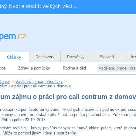
ý život a docílit velkých věcí...
Články
Rozhovory
Pozvánky
Bloggeři
In
kce
Zdraví a pomůcky
Rodina a děti
Vzdělání, práce, pří
lánky
>
Vzdělání, práce, příspěvky
>
ájmu o práci pro call centrum z domova
um zájmu o práci pro call centrum z domo
 dotazníku pomůžete při vytváření vhodných pracovních podmínek pro soci
skupiny a navíc tím získáte příležitost se poté o práci ucházet. Průzkum pro
příštího pátku 23.10. 2015
prosím vyplňte, i kdyby pro Vás nebyla zajímavá oblast práce, která je do
 Může to pomoci jiným lidem s postižením.