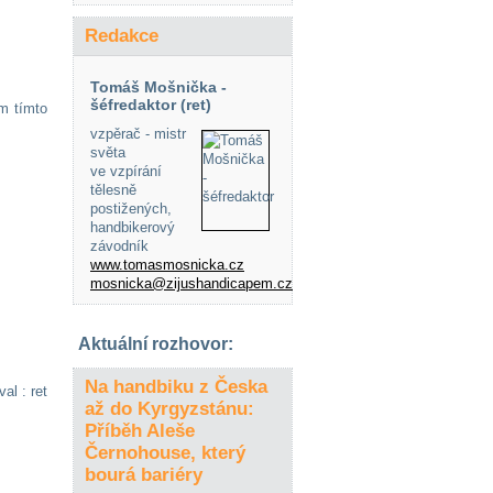
Redakce
Tomáš Mošnička -
šéfredaktor (ret)
ým tímto
vzpěrač - mistr
světa
ve vzpírání
tělesně
postižených,
handbikerový
závodník
www.tomasmosnicka.cz
mosnicka@zijushandicapem.cz
Aktuální rozhovor:
Na handbiku z Česka
al : ret
až do Kyrgyzstánu:
Příběh Aleše
Černohouse, který
bourá bariéry