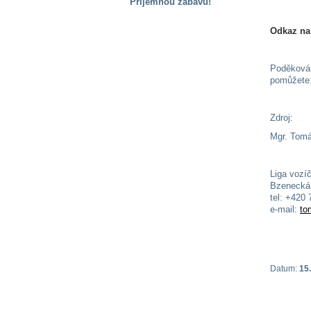
Příjemnou zábavu!
S handicapem
Odkaz na
na cestách
Poděkován
Zdraví
pomůžete
a pomůcky
Zdroj:
Vzdělání, práce
a příspěvky
Mgr. Tomá
Liga vozí
Náhradní
Bzenecká 
plnění
tel: +420
e-mail:
to
Rodina a děti
Datum:
15.
Společné zájmy
a volný čas