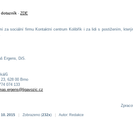
 dotazník
-
ZDE
í za sociální firmu Kontaktní centrum Kolibřík i za lidi s postižením, kter
.
š Ergens, DiS.
čkářů
23, 628 00 Brno
 774 074 133
mas.ergens@ligavozic.cz
Zpracov
 10. 2015
|
Zobrazeno (
232x
)
|
Autor: Redakce