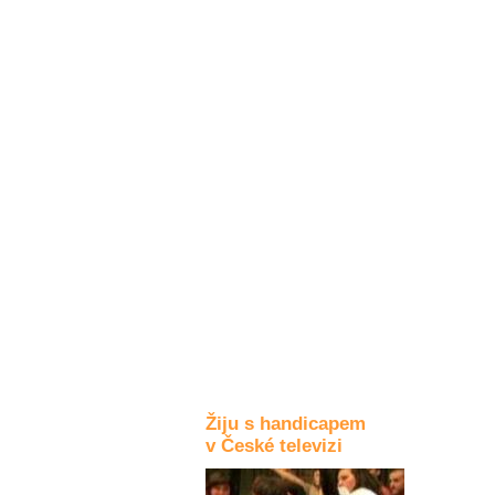
Kultura a akce
Rozhovory
a příběhy
osobností
Sport
zdravotně
postižených
Žiju s humorem
Žiju s handicapem
v České televizi