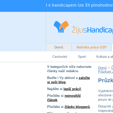
I s handicapem lze žít plnohodnotn
Domů
Nabídka práce OZP
Cestování
Sport
Kultura a a
V kategoriích níže naleznete
Domů
>
Č
články naší redakce.
Průzkum z
Buďte i Vy aktivní a
založte
Průzk
si svůj blog
.
Najděte si
lepší práci!
.
Vyplněním
ohrožené 
Přečtěte si
nejnovější
pouze do 
článek
.
Dotazník 
Přečtěte si
články bloggerů
.
mapována.