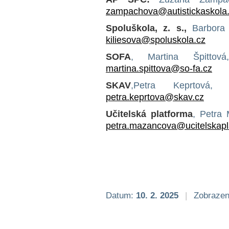
zampachova@autistickaskola
Spoluškola, z. s.,
Barbora 
kiliesova@spoluskola.cz
SOFA
, Martina Špitto
martina.spittova@so-fa.cz
SKAV
,Petra Keprtová
petra.keprtova@skav.cz
Učitelská platforma
, Petra 
petra.mazancova@ucitelskapl
Datum:
10. 2. 2025
|
Zobrazen