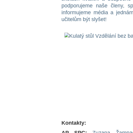
podporujeme naše členy, sp
informujeme média a jednám
učitelům být slyšet!
Kontakty:
AP SPC:
Zuzana Žampach