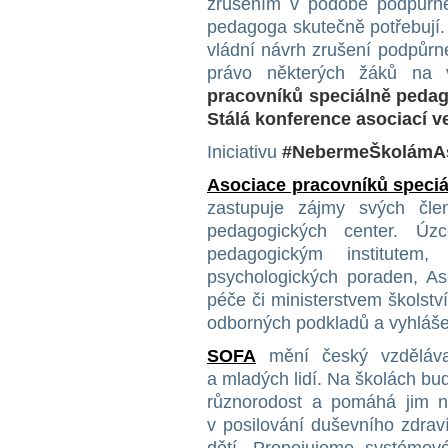
zrušením v podobě podpůrnéh
pedagoga skutečně potřebují.
vládní návrh zrušení podpůrné
právo některých žáků na 
pracovníků speciálně pedag
Stálá konference asociací ve
Iniciativu
#NebermeŠkolámAs
Asociace pracovníků speci
zastupuje zájmy svých čle
pedagogických center. Úz
pedagogickým institutem,
psychologických poraden, As
péče či ministerstvem školstv
odborných podkladů a vyhláše
SOFA
mění český vzděláva
a mladých lidí. Na školách bud
různorodost a pomáhá jim na
v posilování duševního zdrav