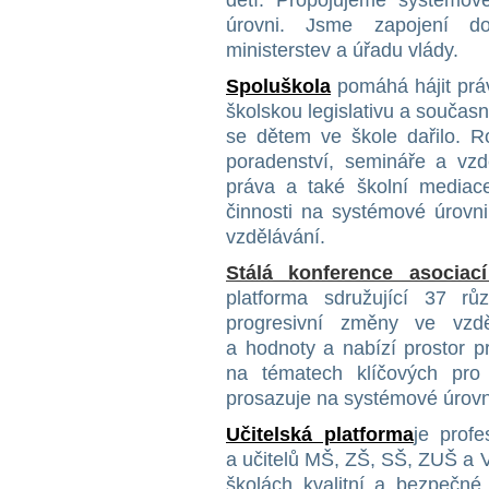
dětí. Propojujeme systémové
úrovni. Jsme zapojení d
ministerstev a úřadu vlády.
Spoluškola
pomáhá hájit práv
školskou legislativu a součas
se dětem ve škole dařilo. 
poradenství, semináře a vzdě
práva a také školní media
činnosti na systémové úrovni
vzdělávání.
Stálá konference asociac
platforma sdružující 37 růz
progresivní změny ve vzdě
a hodnoty a nabízí prostor p
na tématech klíčových pro
prosazuje na systémové úrovn
Učitelská platforma
je prof
a učitelů MŠ, ZŠ, SŠ, ZUŠ a VO
školách kvalitní a bezpečné 