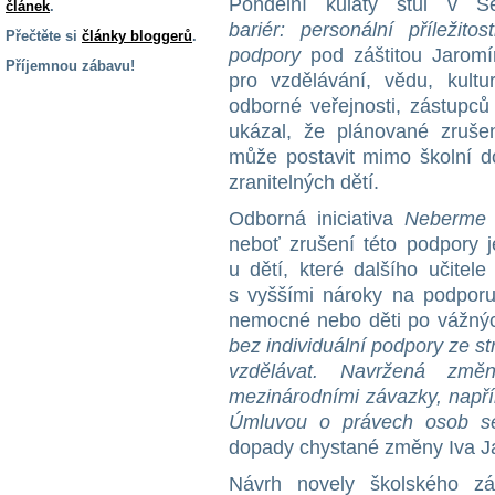
Pondělní kulatý stůl v
článek
.
bariér: personální příležit
Přečtěte si
články bloggerů
.
podpory
pod záštitou Jarom
Příjemnou zábavu!
pro vzdělávání, vědu, kultu
S handicapem
odborné veřejnosti, zástupců
na cestách
ukázal, že plánované zrušen
může postavit mimo školní d
zranitelných dětí.
Zdraví
a pomůcky
Odborná iniciativa
Neberme 
neboť zrušení této podpory 
Vzdělání, práce
u dětí, které dalšího učitele
a příspěvky
s vyššími nároky na podporu,
nemocné nebo děti po vážný
Náhradní
bez individuální podpory ze s
plnění
vzdělávat. Navržená zm
mezinárodními závazky, napří
Úmluvou o právech osob se
Rodina a děti
dopady chystané změny Iva Ja
Návrh novely školského z