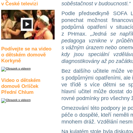
soběstačnost v budoucnosti.“
v České televizi
Podle předsedkyně SOFA L
ponechat možnost financov
podpůrná opatření v situac
z PHmax.
„Jedná se napří
pedagoga vznikne v průběhu
s vážným úrazem nebo onemocn
Podívejte se na video
kdy jsou speciální vzdělá
o dětském domově
Korkyně
diagnostikovány až po začátku
Bez dalšího učitele může ve 
s podpůrnými opatřeními, ale i
Video o dětském
ve třídě s více dětmi se sp
domově Orlíček
hlavní učitel může dostat do
Přední Chlum
rovné podmínky pro všechny 
Omezování této podpory je po
péče o dospělé, kteří neměli 
mnohem dráž. Vzdělání nesmí
Na kulatém stole byla diskuto