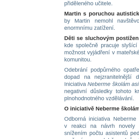
přiděleného učitele.
Martin s poruchou autistic
by Martin nemohl navštěvo
enormnímu zatížení.
Děti se sluchovým postiže
kde společně pracuje slyšící
možnost vyjádření v mateřské
komunitou.
Odebrání podpůrného opatření
dopad na nejzranitelnější
Iniciativa
Neberme školám asi
negativní důsledky tohoto k
plnohodnotného vzdělávání.
O iniciativě Neberme školám
Odborná iniciativa Neberme 
v reakci na návrh novely 
snížením počtu asistentů ped