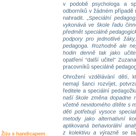
Společné zájmy
v podobě psychologa a sp
a volný čas
odborníků v žádném případě 
nahradit.
„Speciální pedagog
vykonává ve škole řadu činno
Kultura a akce
předmět speciálně pedagogick
podpory pro jednotlivé žáky
pedagoga. Rozhodně ale nep
Rozhovory
a příběhy
hodin denně tak jako učite
osobností
opatření “další učitel” Zuz
pracovníků speciálně pedagog
Sport
zdravotně
Ohrožení vzdělávání dětí, k
postižených
nemají šanci rozvíjet, potvr
ředitele a speciální pedago
Žiju s humorem
naší škole změna dopadne n
včetně nevidomého dítěte s m
děti potřebují vysoce special
metody jako alternativní k
aplikovaná behaviorální ana
z kolektivu a výrazně se ta
Žiju s handicapem