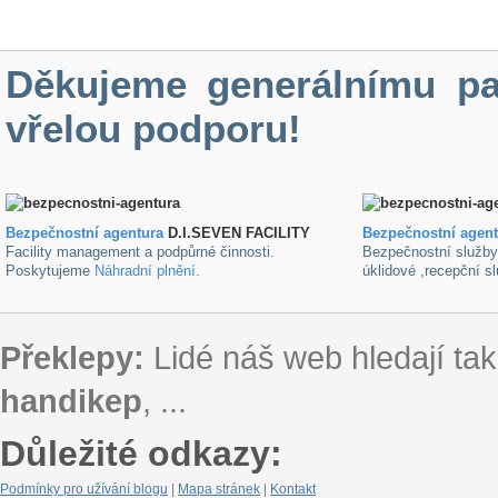
Děkujeme generálnímu pa
vřelou podporu!
Bezpečnostní agentura
D.I.SEVEN FACILITY
B
ezpečnostní agen
Facility management a podpůrné činnosti.
Bezpečnostní služb
Poskytujeme
Náhradní plnění
.
úklidové ,recepční s
Překlepy:
Lidé náš web hledají tak
handikep
, ...
Důležité odkazy:
Podmínky pro užívání blogu
|
Mapa stránek
|
Kontakt