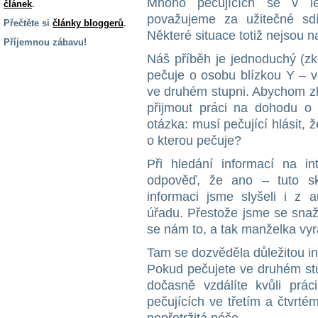
Mnoho pečujících se v legi
článek
.
považujeme za užitečné sdí
Přečtěte si
články bloggerů
.
Některé situace totiž nejsou n
Příjemnou zábavu!
Náš příběh je jednoduchý (z
S handicapem
pečuje o osobu blízkou Y – v
na cestách
ve druhém stupni. Abychom zlep
přijmout práci na dohodu o 
Zdraví
otázka: musí pečující hlásit,
a pomůcky
o kterou pečuje?
Při hledání informací na i
Vzdělání, práce
odpověď, že ano – tuto sku
a příspěvky
informaci jsme slyšeli i z a
úřadu. Přestože jsme se snaži
Náhradní
se nám to, a tak manželka vyr
plnění
Tam se dozvěděla důležitou in
Pokud pečujete ve druhém stup
Rodina a děti
dočasně vzdálíte kvůli prác
pečujících ve třetím a čtvrté