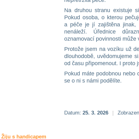
nepřetržitá péče.
Společné zájmy
a volný čas
Na druhou stranu existuje si
Pokud osoba, o kterou pečuj
a péče je jí zajištěna jinak
Kultura a akce
nenáleží. Úřednice důraz
oznamovací povinnosti může 
Rozhovory
Protože jsem na vozíku už de
a příběhy
dlouhodobě, uvědomujeme si, 
osobností
od času připomenout. I proto j
Sport
Pokud máte podobnou nebo od
zdravotně
se o ni s námi podělíte.
postižených
Žiju s humorem
Datum:
25. 3. 2026
|
Zobrazen
Žiju s handicapem