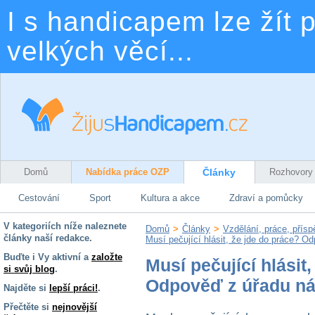
I s handicapem lze žít p
velkých věcí...
Domů
Nabídka práce OZP
Články
Rozhovory
Cestování
Sport
Kultura a akce
Zdraví a pomůcky
V kategoriích níže naleznete
Domů
>
Články
>
Vzdělání, práce, přís
články naší redakce.
Musí pečující hlásit, že jde do práce? O
Buďte i Vy aktivní a
založte
Musí pečující hlásit
si svůj blog
.
Odpověď z úřadu ná
Najděte si
lepší práci!
.
Přečtěte si
nejnovější