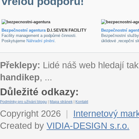
vřelou podporu!
Bezpečnostní agentura
D.I.SEVEN FACILITY
B
ezpečnostní agen
Facility management a podpůrné činnosti.
Bezpečnostní služb
Poskytujeme
Náhradní plnění
.
úklidové ,recepční s
Překlepy:
Lidé náš web hledají tak
handikep
, ...
Důležité odkazy:
Podmínky pro užívání blogu
|
Mapa stránek
|
Kontakt
Copyright 2026
|
Internetový mar
Created by
VIDIA-DESIGN s.r.o.