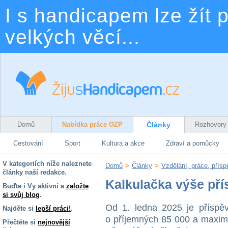
I s handicapem lze žít p
velkých věcí...
Domů
Nabídka práce OZP
Články
Rozhovory
Cestování
Sport
Kultura a akce
Zdraví a pomůcky
V kategoriích níže naleznete
Domů
>
Články
>
Vzdělání, práce, přís
články naší redakce.
Kalkulačka výše pří
Buďte i Vy aktivní a
založte
si svůj blog
.
Od 1. ledna 2025 je příspě
Najděte si
lepší práci!
.
o příjemných 85 000 a maximá
Přečtěte si
nejnovější