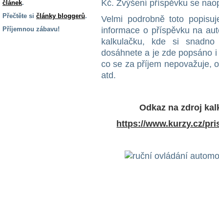
Kč. Zvýšení příspěvku se nao
článek
.
Přečtěte si
články bloggerů
.
Velmi podrobně toto popisu
Příjemnou zábavu!
informace o příspěvku na aut
kalkulačku, kde si snadno
S handicapem
dosáhnete a je zde popsáno i 
na cestách
co se za příjem nepovažuje, 
atd.
Zdraví
a pomůcky
Odkaz na zdroj kal
Vzdělání, práce
https://www.kurzy.cz/pr
a příspěvky
Náhradní
plnění
Rodina a děti