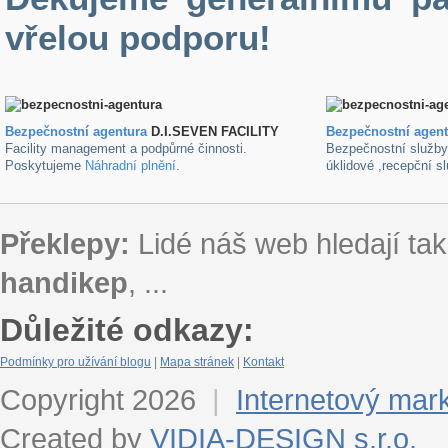
vřelou podporu!
Bezpečnostní agentura
D.I.SEVEN FACILITY
B
ezpečnostní agen
Facility management a podpůrné činnosti.
Bezpečnostní služb
Poskytujeme
Náhradní plnění
.
úklidové ,recepční s
Překlepy:
Lidé náš web hledají tak
handikep
, ...
Důležité odkazy:
Podmínky pro užívání blogu
|
Mapa stránek
|
Kontakt
Copyright 2026
|
Internetový mar
Created by
VIDIA-DESIGN s.r.o.