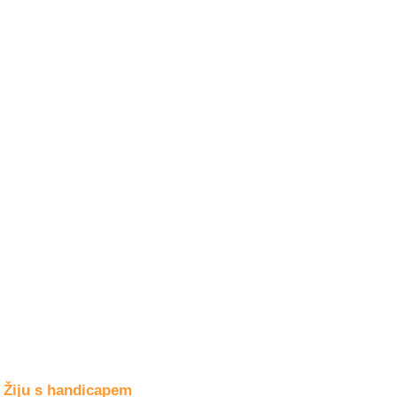
Společné zájmy
a volný čas
Kultura a akce
Rozhovory
a příběhy
osobností
Sport
zdravotně
postižených
Žiju s humorem
Žiju s handicapem