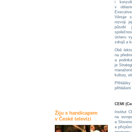
i konzul
Kultura a akce
v oblast
Executiv
Věnuje s
rozvoji j
působí 
Rozhovory
společno
a příběhy
ústavu vy
osobností
zdrojů a 
Sport
Obě lekt
zdravotně
na předm
postižených
a podnik
je Strate
manažersk
Žiju s humorem
kultury, et
Přihlášky
přihlášen
CEMI (Ce
Institut 
Žiju s handicapem
na evrop
v České televizi
a Slovens
a přizpůs
programy 