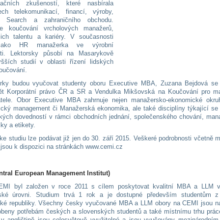
tačních zkušeností, které nasbírala
ech telekomunikací, financí, výroby,
e Search a zahraničního obchodu.
e koučování vrcholových manažerů,
ejich talentu a kariéry. V současnosti
jako HR manažerka ve výrobní
sti. Lektorsky působí na Masarykově
šších studií v oblasti řízení lidských
koučování.
orky budou vyučovat studenty oboru Executive MBA, Zuzana Bejdová se
ět Korporátní právo ČR a SR a Vendulka Mikšovská na Koučování pro m
atele. Obor Executive MBA zahrnuje nejen manažersko-ekonomické okru
gický management či Manažerská ekonomika, ale také disciplíny týkající se
ých dovedností v rámci obchodních jednání, společenského chování, man
iky a etikety.
 ke studiu lze podávat již jen do 30. září 2015. Veškeré podrobnosti včetně 
í jsou k dispozici na stránkách www.cemi.cz
ntral European Management Institut)
CEMI byl založen v roce 2011 s cílem poskytovat kvalitní MBA a LLM v
ské úrovni. Studium trvá 1 rok a je dostupné především studentům 
ké republiky. Všechny česky vyučované MBA a LLM obory na CEMI jsou n
obeny potřebám českých a slovenských studentů a také místnímu trhu prá
v angličtině jsou celosvětově využitelné a jsou vyučovány mezinárodní