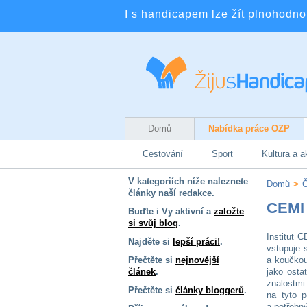
I s handicapem lze žít plnohodnotn
Domů
Nabídka práce OZP
Cestování
Sport
Kultura a a
V kategoriích níže naleznete
Domů
>
Č
články naší redakce.
CEMI 
Buďte i Vy aktivní a
založte
si svůj blog
.
Institut C
Najděte si
lepší práci!
.
vstupuje 
Přečtěte si
nejnovější
a koučkou
článek
.
jako osta
znalostmi
Přečtěte si
články bloggerů
.
na tyto p
a potřebn