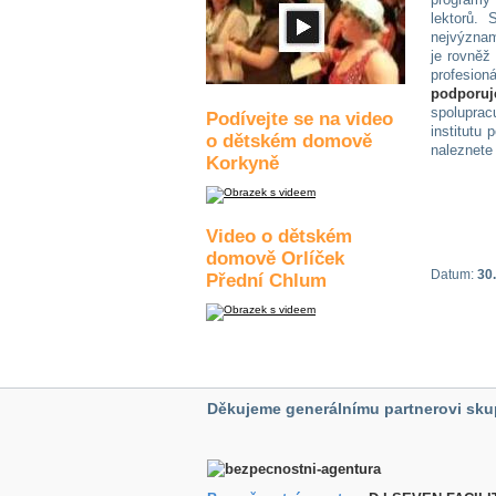
lektorů.
nejvýznam
je rovněž
profesioná
podporu
spoluprac
Podívejte se na video
institutu
o dětském domově
naleznete
Korkyně
Video o dětském
domově Orlíček
Datum:
30.
Přední Chlum
Děkujeme generálnímu partnerovi sku