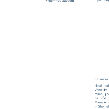
Příjemnou zábavu!
S handicapem
na cestách
Zdraví
a pomůcky
Vzdělání, práce
a příspěvky
Náhradní
plnění
Rodina a děti
v Banské 
Nově bude
Vendulka
mimo jin
Společné zájmy
na VŠE 
a volný čas
Manage
in Sheffi