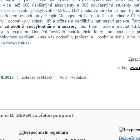
 S více než 600 úspěšnými absolventy a 300 současnými studenty pat
nější a největší poskytovatele MBA a LLM studia ve střední Evropě. Instit
 partnerem osobní karty People Management Fora, která jako jediná v ČR s
ly i odborníky v oblasti HR a držitelem certifikátu partnerství projektu Tan
je zdravotně znevýhodněné manažery
. Již třetím rokem institut CE
uje s projektem Ocenění českých podnikatelek, který koresponduje s p
 poskytovat vzdělání, které vás podpoří v profesním i osobním růstu. Více i
 na www.cemi.cz.
Zpraco
Zdroj:
www.
 9. 2015
|
Zobrazeno (
420x
)
|
Autor: Redakce
pině D.I.SEVEN za vřelou podporu!
Bezpečnos