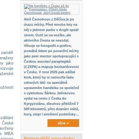
Aleš Černohous z Děčína je po
úrazu míchy. Před mnoha lety na
něj v jednom parku v Anglii spadl
strom. Ocitl se na vozíku, ale
aktivního života se nevzdal.
Věnuje se fotografii a grafice,
pomáhá lidem po poranění míchy
 zaměří
jako peer mentor spolupracující s
anažery
Českou asociací paraplegiků
hy jako
(CZEPA) a mapuje bezbariérovost
 rozvoje
v Česku. V roce 2025 pak udělal
ažerské
krok, který by si netroufla řada
zdravých lidí: na speciálně
možnosti
upraveném handbiku se společně
s cyklistkou Šárkou Jelínkovou
vydal na cestu z Česka do
Kyrgyzstánu, dlouhou přibližně 7
500 kilometrů, přes dvanáct států,
hory, stepi i extrémní podmínky…
zdělání
z České
více »
avrženy
ce. MBA
Nejnovější pozvánky
m týmem