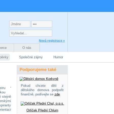
Nová registrace »
zerce
O nás
spěvky
Společné zájmy
Humor
Podporujeme také
Pokud chcete děti z
stru
dětského domova podpořit
rkou
finančně, podívejte se
zde
.
 stejně
erskými
piranty
ientaci
Orlíček Přední Chlum