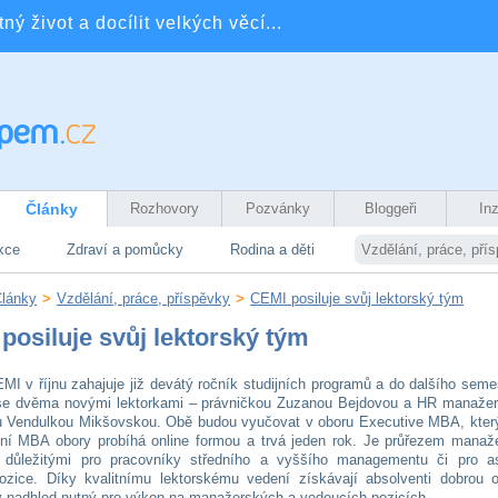
ý život a docílit velkých věcí...
Články
Rozhovory
Pozvánky
Bloggeři
In
kce
Zdraví a pomůcky
Rodina a děti
Vzdělání, práce, pří
lánky
>
Vzdělání, práce, příspěvky
>
CEMI posiluje svůj lektorský tým
posiluje svůj lektorský tým
EMI v říjnu zahajuje již devátý ročník studijních programů a do dalšího seme
se dvěma novými lektorkami – právničkou Zuzanou Bejdovou a HR manaže
 Vendulkou Mikšovskou. Obě budou vyučovat v oboru Executive MBA, který
tní MBA obory probíhá online formou a trvá jeden rok. Je průřezem manaž
 důležitými pro pracovníky středního a vyššího managementu či pro as
ozice. Díky kvalitnímu lektorskému vedení získávají absolventi dobrou or
ý nadhled nutný pro výkon na manažerských a vedoucích pozicích.