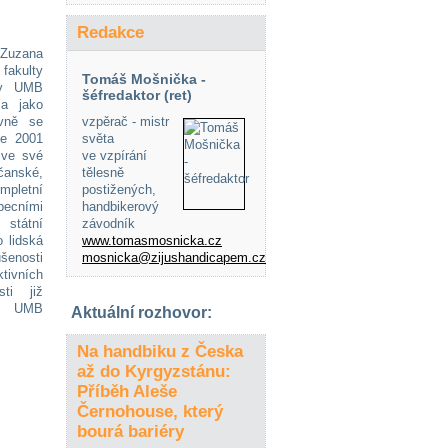
Redakce
 Zuzana
fakulty
Tomáš Mošnička -
ty UMB
šéfredaktor (ret)
la jako
ovně se
vzpěrač - mistr
ce 2001
světa
 ve své
ve vzpírání
čanské,
tělesně
ompletní
postižených,
becními
handbikerový
státní
závodník
 lidská
www.tomasmosnicka.cz
šenosti
mosnicka@zijushandicapem.cz
tivních
sti již
tě UMB
Aktuální rozhovor:
Na handbiku z Česka
až do Kyrgyzstánu:
Příběh Aleše
Černohouse, který
bourá bariéry