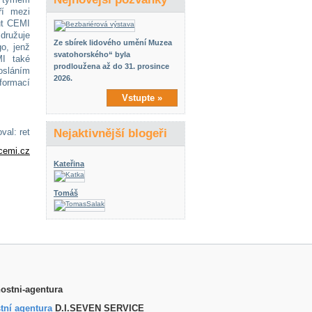
ří mezi
ut CEMI
družuje
Ze sbírek lidového umění Muzea
go, jenž
svatohorského“ byla
MI také
prodloužena až do 31. prosince
osláním
2026.
nformací
Vstupte »
val: ret
Nejaktivnější blogeři
cemi.cz
Kateřina
Tomáš
tní agentura
D.I.SEVEN SERVICE