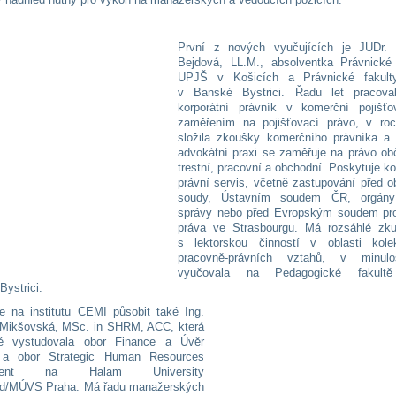
První z nových vyučujících je JUDr.
Bejdová, LL.M., absolventka Právnické 
UPJŠ v Košicích a Právnické fakul
v Banské Bystrici. Řadu let pracova
korporátní právník v komerční pojišť
zaměřením na pojišťovací právo, v ro
složila zkoušky komerčního právníka a
advokátní praxi se zaměřuje na právo ob
trestní, pracovní a obchodní. Poskytuje k
právní servis, včetně zastupování před o
soudy, Ústavním soudem ČR, orgány 
správy nebo před Evropským soudem pro
práva ve Strasbourgu. Má rozsáhlé zku
s lektorskou činností v oblasti kolek
pracovně-právních vztahů, v minulo
vyučovala na Pedagogické fakul
Bystrici.
 na institutu CEMI působit také Ing.
 Mikšovská, MSc. in SHRM, ACC, která
é vystudovala obor Finance a Úvěr
a obor Strategic Human Resources
ment na Halam University
eld/MÚVS Praha. Má řadu manažerských