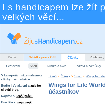
I s handicapem lze žít p
velkých věcí...
Domů
Nabídka práce OZP
Články
Rozhovory
Cestování
Sport
Kultura a akce
Zdraví a pomůcky
V kategoriích níže naleznete
Domů
>
Články
>
Sport
>
Wings for Lif
články naší redakce.
Wings for Life Worl
Buďte i Vy aktivní a
založte
si svůj blog
.
účastníkov
Najděte si
lepší práci!
.
Přečtěte si
nejnovější