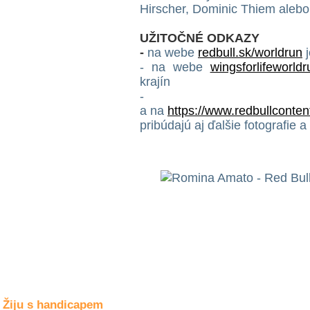
Společné zájmy
Hirscher, Dominic Thiem alebo
a volný čas
UŽITOČNÉ ODKAZY
-
na webe
redbull.sk/worldrun
j
Kultura a akce
- na webe
wingsforlifeworld
krajín
-
Rozhovory
a na
https://www.redbullconten
a příběhy
pribúdajú aj ďalšie fotografie a
osobností
Sport
zdravotně
postižených
Žiju s humorem
Žiju s handicapem