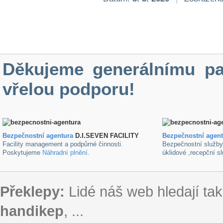
Děkujeme generálnímu pa
vřelou podporu!
Bezpečnostní agentura
D.I.SEVEN FACILITY
B
ezpečnostní agen
Facility management a podpůrné činnosti.
Bezpečnostní služb
Poskytujeme
Náhradní plnění
.
úklidové ,recepční s
Překlepy:
Lidé náš web hledají tak
handikep
, ...