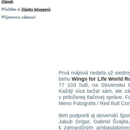
článek
.
Přečtěte si
články bloggerů
.
Příjemnou zábavu!
S handicapem
na cestách
Zdraví
a pomůcky
Vzdělání, práce
Prvá májová nedeľa už siedmy
a příspěvky
behu
Wings for Life World R
77 103 ľudí, na Slovensku b
Náhradní
Každý síce bežal sám, ale zá
plnění
v priloženej tlačovej správe. F
Meno Fotografa / Red Bull Con
Rodina a děti
Beh podporili aj slovenskí šp
Jakub Grigar, Gabriel Švajda
k zahraničným ambasádorom,