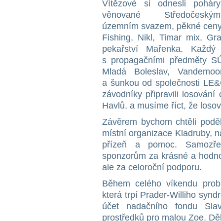
Vítězové si odnesli poháry
věnované Středočeským
územním svazem, pěkné ceny 
Fishing, Nikl, Timar mix, Gr
pekařství Mařenka. Každý
s propagačními předměty SÚ
Mladá Boleslav, Vandemoo
a šunkou od společnosti LE&
závodníky připravili losován
Havlů, a musíme říct, že losov
Závěrem bychom chtěli podě
místní organizace Kladruby,
přízeň a pomoc. Samozře
sponzorům za krásné a hodno
ale za celoroční podporu.
Během celého víkendu probí
která trpí Prader-Williho syn
účet nadačního fondu Slavi
prostředků pro malou Zoe. D