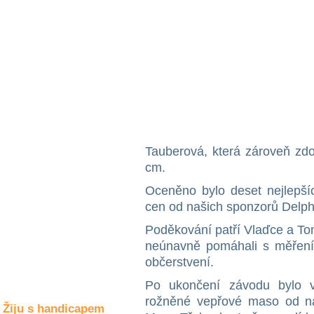
Společné zájmy
a volný čas
Kultura a akce
Rozhovory
a příběhy
osobností
Tauberová, která zároveň zdo
Sport
cm.
zdravotně
postižených
Oceněno bylo deset nejlepšíc
cen od našich sponzorů Delph
Žiju s humorem
Poděkování patří Vlaďce a To
neúnavně pomáhali s měření
občerstvení.
Po ukončení závodu bylo 
rožněné vepřové maso od naš
Žiju s handicapem