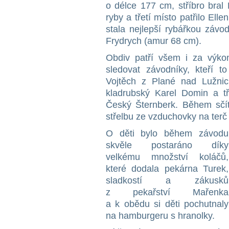
o délce 177 cm, stříbro bral
ryby a třetí místo patřilo El
stala nejlepší rybářkou závo
Frydrych (amur 68 cm).
Obdiv patří všem i za výkon
sledovat závodníky, kteří t
Vojtěch z Plané nad Lužnicí
kladrubský Karel Domin a t
Český Šternberk. Během sčít
střelbu ze vzduchovky na ter
O děti bylo během závodu
skvěle postaráno díky
velkému množství koláčů,
které dodala pekárna Turek,
sladkostí a zákusků
z pekařství Mařenka
a k obědu si děti pochutnaly
na hamburgeru s hranolky.