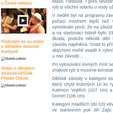
Maso Třebovle. I přes nevlíd
v České televizi
ryb si všichni sobotu u vody u
V neděli byl na programu závo
počasí mnohem lepší než v
vyvolávalo pocit, že na závod
a na startovací listině bylo 
škoda, protože několik dětí 
Podívejte se na video
závodu naplněna. Snad to pří
o dětském domově
abychom mohli usadit k rybní
Korkyně
u nás závodit…
Po vylosování lovných míst se
Video o dětském
znalostí ryb a musíme konstat
domově Orlíček
Přední Chlum
Dětské závody v kategorii st
který chytil krásných 10 ks 
Kalimon Vojtěch (107 cm) a t
Domin (106 cm).
Kategorii mladších (do 10) vév
ve startovním poli Jiří Zají