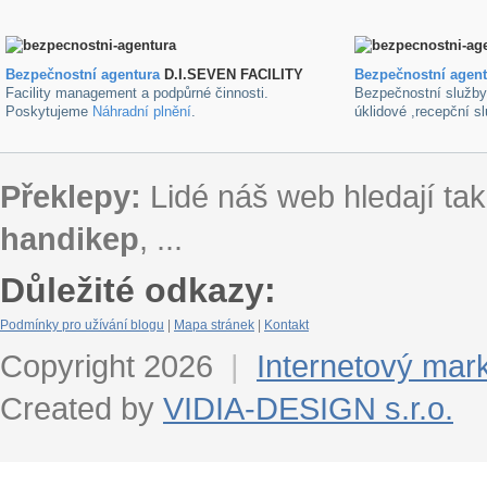
Bezpečnostní agentura
D.I.SEVEN FACILITY
B
ezpečnostní agen
Facility management a podpůrné činnosti.
Bezpečnostní služb
Poskytujeme
Náhradní plnění
.
úklidové ,recepční s
Překlepy:
Lidé náš web hledají tak
handikep
, ...
Důležité odkazy:
Podmínky pro užívání blogu
|
Mapa stránek
|
Kontakt
Copyright 2026
|
Internetový mar
Created by
VIDIA-DESIGN s.r.o.