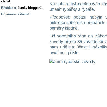
článek
.
Na sobotu byl naplánován záv
Přečtěte si
články bloggerů
.
„malé“ rybářky a rybáře.
Příjemnou zábavu!
Předpověď počasí nebyla v
S handicapem
několika sobotních přeháněk 
na cestách
poměry kladně.
Od sobotního rána na Záhors
Zdraví
závody přijelo 35 závodníků z
a pomůcky
nám udělala účast i několi
uvidíme i příště.
Vzdělání, práce
a příspěvky
Náhradní
plnění
Rodina a děti