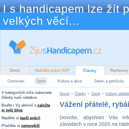
I s handicapem lze žít p
velkých věcí...
Domů
Nabídka práce OZP
Články
Rozhovory
Cestování
Sport
Kultura a akce
Zdraví a pomůcky
V kategoriích níže naleznete
Domů
>
Články
>
Sport
>
Vážení přátelé
články naší redakce.
Vážení přátelé, rybá
Buďte i Vy aktivní a
založte
si svůj blog
.
Dovolte, abychom Vás info
Najděte si
lepší práci!
.
závodech v roce 2025 na nádr
Přečtěte si
nejnovější