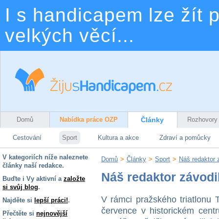
I s handicapem lze žít p
velkých věcí...
Domů
Nabídka práce OZP
Články
Rozhovory
Cestování
Sport
Kultura a akce
Zdraví a pomůcky
V kategoriích níže naleznete
Domů
>
Články
>
Sport
>
Náš redaktor 
články naší redakce.
Náš redaktor závodi
Buďte i Vy aktivní a
založte
si svůj blog
.
V rámci pražského triatlonu 
Najděte si
lepší práci!
.
července v historickém centr
Přečtěte si
nejnovější