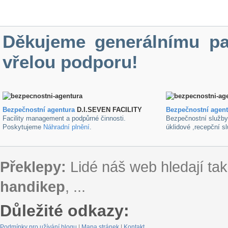
Děkujeme generálnímu pa
vřelou podporu!
Bezpečnostní agentura
D.I.SEVEN FACILITY
B
ezpečnostní agen
Facility management a podpůrné činnosti.
Bezpečnostní služb
Poskytujeme
Náhradní plnění
.
úklidové ,recepční s
Překlepy:
Lidé náš web hledají tak
handikep
, ...
Důležité odkazy:
Podmínky pro užívání blogu
|
Mapa stránek
|
Kontakt