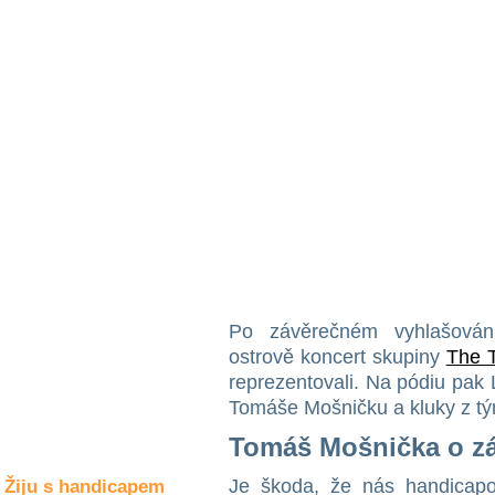
Společné zájmy
a volný čas
Kultura a akce
Rozhovory
a příběhy
osobností
Sport
zdravotně
postižených
Po závěrečném vyhlašován
Žiju s humorem
ostrově koncert skupiny
The 
reprezentovali. Na pódiu pak 
Tomáše Mošničku a kluky z t
Tomáš Mošnička o z
Je škoda, že nás handicapo
Žiju s handicapem