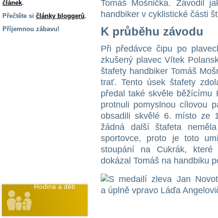
Tomáš Mošnička. Závodil ja
článek
.
handbiker v cyklistické části 
Přečtěte si
články bloggerů
.
K průběhu závodu
Příjemnou zábavu!
S handicapem
Při předávce čipu po plaveck
na cestách
zkušený plavec Vítek Polansk
štafety handbiker Tomáš Mošn
Zdraví
trať. Tento úsek štafety zdo
a pomůcky
předal také skvěle běžícímu
protnuli pomyslnou cílovou 
obsadili skvělé 6. místo ze 
Vzdělání, práce
a příspěvky
žádná další štafeta neměl
sportovce, proto je toto um
stoupání na Cukrák, které 
Náhradní
plnění
dokázal Tomáš na handbiku po
Rodina a děti