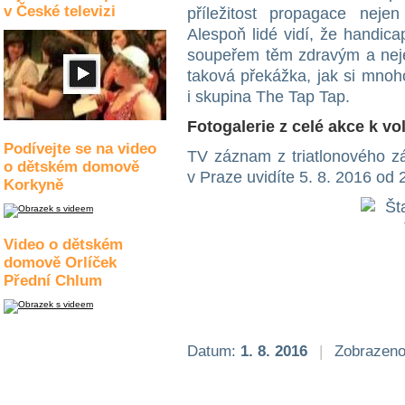
v České televizi
příležitost propagace nejen
Alespoň lidé vidí, že handi
soupeřem těm zdravým a neje
taková překážka, jak si mnoh
i skupina The Tap Tap.
Fotogalerie z celé akce k v
Podívejte se na video
TV záznam z triatlonového zá
o dětském domově
v Praze uvidíte 5. 8. 2016 od
Korkyně
Video o dětském
domově Orlíček
Přední Chlum
Datum:
1. 8. 2016
|
Zobrazeno