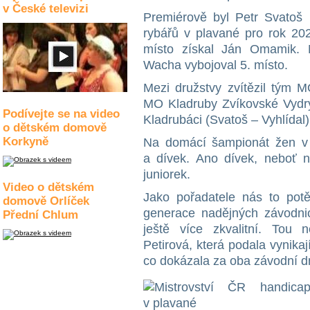
v České televizi
Premiérově byl Petr Svatoš
rybářů v plavané pro rok 202
místo získal Ján Omamik. N
Wacha vybojoval 5. místo.
Mezi družstvy zvítězil tým
MO Kladruby Zvíkovské Vydr
Podívejte se na video
Kladrubáci (Svatoš – Vyhlídal)
o dětském domově
Korkyně
Na domácí šampionát žen v 
a dívek. Ano dívek, neboť n
juniorek.
Video o dětském
Jako pořadatele nás to potěš
domově Orlíček
generace nadějných závodni
Přední Chlum
ještě více zkvalitní. Tou 
Petirová, která podala vynikaj
co dokázala za oba závodní dn