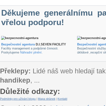
Děkujeme generálnímu pa
vřelou podporu!
Bezpečnostní agentura
D.I.SEVEN FACILITY
B
ezpečnostní agen
Facility management a podpůrné činnosti.
Bezpečnostní služb
Poskytujeme
Náhradní plnění
.
úklidové ,recepční s
Překlepy:
Lidé náš web hledají tak
handikep
, ...
Důležité odkazy:
Podmínky pro užívání blogu
|
Mapa stránek
|
Kontakt