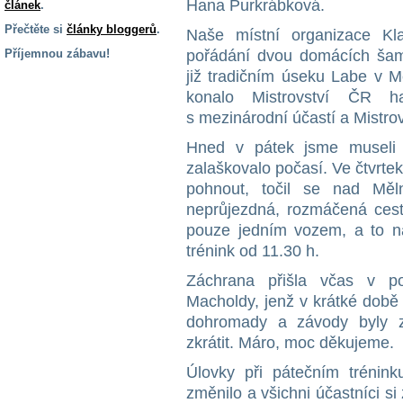
Hana Purkrábková.
článek
.
Přečtěte si
články bloggerů
.
Naše místní organizace Kla
Příjemnou zábavu!
pořádání dvou domácích šam
již tradičním úseku Labe v M
S handicapem
konalo Mistrovství ČR h
na cestách
s mezinárodní účastí a Mistro
Hned v pátek jsme museli 
Zdraví
a pomůcky
zalaškovalo počasí. Ve čtvrtek
pohnout, točil se nad Měl
neprůjezdná, rozmáčená cest
Vzdělání, práce
a příspěvky
pouze jedním vozem, a to nás
trénink od 11.30 h.
Náhradní
Záchrana přišla včas v p
plnění
Macholdy, jenž v krátké době 
dohromady a závody byly z
zkrátit. Máro, moc děkujeme.
Rodina a děti
Úlovky při pátečním trénink
změnilo a všichni účastníci si