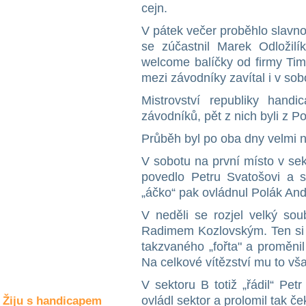
Společné zájmy
cejn.
a volný čas
V pátek večer proběhlo slavno
se zúčastnil Marek Odložilí
Kultura a akce
welcome balíčky od firmy Ti
mezi závodníky zavítal i v sob
Mistrovství republiky hand
Rozhovory
závodníků, pět z nich byli z Po
a příběhy
osobností
Průběh byl po oba dny velmi 
Sport
V sobotu na první místo v sek
zdravotně
povedlo Petru Svatošovi a st
postižených
„áčko“ pak ovládnul Polák An
Žiju s humorem
V neděli se rozjel velký so
Radimem Kozlovským. Ten si n
takzvaného „fořta" a proměnil
Na celkové vítězství mu to vš
V sektoru B totiž „řádil“ Pe
ovládl sektor a prolomil tak če
Žiju s handicapem