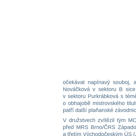
očekávat napínavý souboj, a
Nováčková v sektoru B sice n
v sektoru Purkrábková s témě
o obhajobě mistrovského titu
patří další plaňanské závodni
V družstvech zvítězil tým M
před MRS Brno/ČRS Západoč
a třetím Východočeským ÚS (