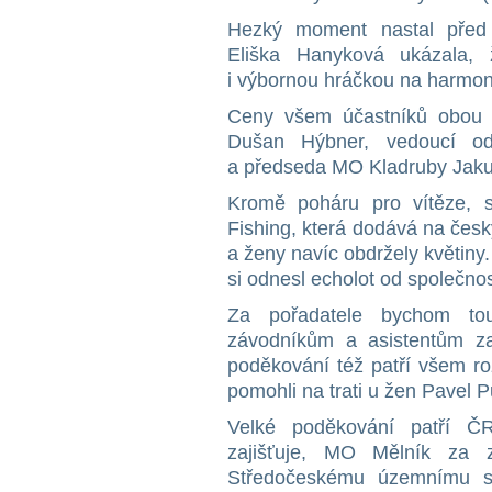
Hezký moment nastal před
Eliška Hanyková ukázala, 
i výbornou hráčkou na harmon
Ceny všem účastníků obou 
Dušan Hýbner, vedoucí od
a předseda MO Kladruby Jak
Kromě poháru pro vítěze, s
Fishing, která dodává na čes
a ženy navíc obdržely květin
si odnesl echolot od společno
Za pořadatele bychom tou
závodníkům a asistentům za 
poděkování též patří všem r
pomohli na trati u žen Pavel P
Velké poděkování patří Č
zajišťuje, MO Mělník za z
Středočeskému územnímu s