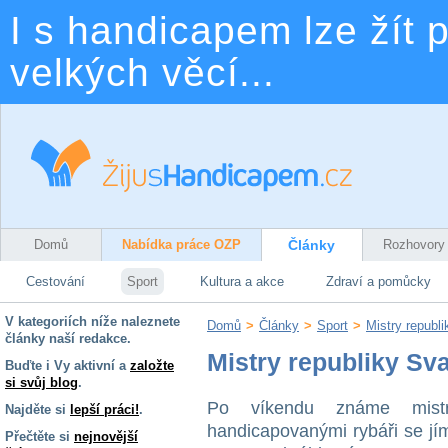
I s handicapem lze žít p
velkých věcí...
Domů
Nabídka práce OZP
Články
Rozhovory
Cestování
Sport
Kultura a akce
Zdraví a pomůcky
V kategoriích níže naleznete
Domů
>
Články
>
Sport
>
Mistry republ
články naší redakce.
Mistry republiky Sv
Buďte i Vy aktivní a
založte
si svůj blog
.
Po víkendu známe mistr
Najděte si
lepší práci!
.
handicapovanými rybáři se jí
Přečtěte si
nejnovější