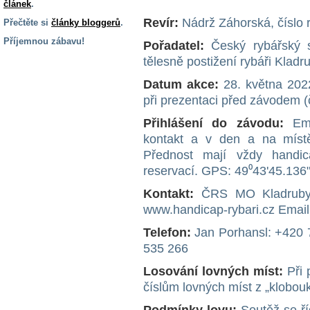
článek
.
Revír:
Nádrž Záhorská, číslo 
Přečtěte si
články bloggerů
.
Příjemnou zábavu!
Pořadatel:
Český rybářský s
tělesně postižení rybáři Kla
S handicapem
na cestách
Datum akce:
28. května 2022
při prezentaci před závodem 
Zdraví
Přihlášení do závodu:
Ema
a pomůcky
kontakt a v den a na místě
Přednost mají vždy handic
Vzdělání, práce
reservací. GPS: 49⁰43'45.136
a příspěvky
Kontakt:
ČRS MO Kladruby 
www.handicap-rybari.cz Emai
Náhradní
plnění
Telefon:
Jan Porhansl: +420 
535 266
Rodina a děti
Losování lovných míst:
Při 
číslům lovných míst z „klobouk