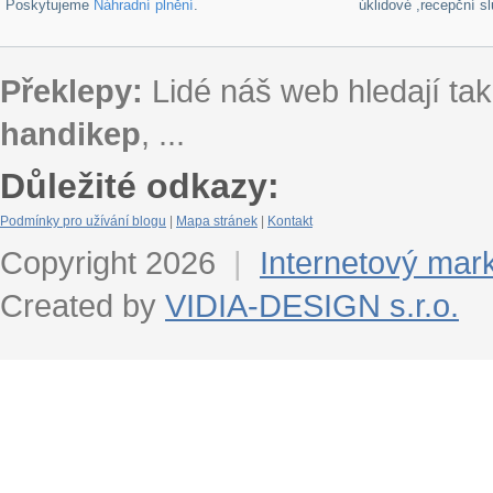
Poskytujeme
Náhradní plnění
.
úklidové ,recepční s
Překlepy:
Lidé náš web hledají tak
handikep
, ...
Důležité odkazy:
Podmínky pro užívání blogu
|
Mapa stránek
|
Kontakt
Copyright 2026
|
Internetový mar
Created by
VIDIA-DESIGN s.r.o.