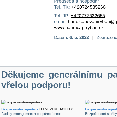
Předseda a hospodář
Tel. TK:
+420724535266
Tel. JP:
+420777632655
email:
handicapovanirybari@
www.handicap-rybari.cz
Datum:
6. 5. 2022
|
Zobrazeno
Děkujeme generálnímu pa
vřelou podporu!
Bezpečnostní agentura
D.I.SEVEN FACILITY
B
ezpečnostní agen
Facility management a podpůrné činnosti.
Bezpečnostní služb