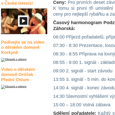
Ceny:
Pro prvních deset závo
v České televizi
K tomu si první tři umístění
ceny pro nejlepší rybářku a za
Časový harmonogram Podzi
Záhorská:
06:00 Příjezd pořadatelů, příp
Podívejte se na video
07:30 - 8:30 Prezentace, loso
o dětském domově
Korkyně
08:30 - 8:55 Příprava na lovn
08:55 - 9:00 1. signál - zákla
Video o dětském
09:00 2. signál - start závodu
domově Orlíček
13:55 3. signál - 5 min. do k
Přední Chlum
14:00 4. signál - konec závod
14:30 Slavnostní vyhlášení vý
15:00 – 18:00 Volná zábava
Sdělení pořadatele:
Každý st