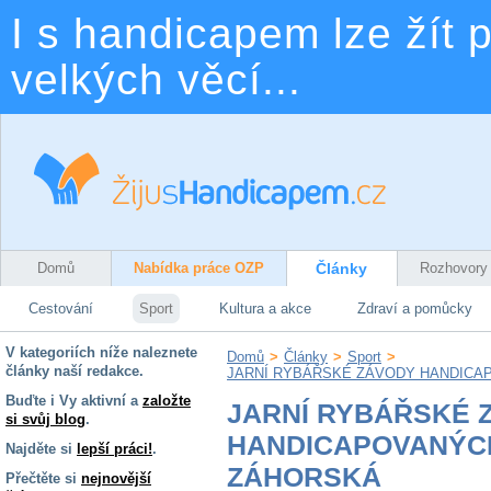
I s handicapem lze žít p
velkých věcí...
Domů
Nabídka práce OZP
Články
Rozhovory
Cestování
Sport
Kultura a akce
Zdraví a pomůcky
V kategoriích níže naleznete
Domů
>
Články
>
Sport
>
články naší redakce.
JARNÍ RYBÁŘSKÉ ZÁVODY HANDICA
Buďte i Vy aktivní a
založte
JARNÍ RYBÁŘSKÉ 
si svůj blog
.
HANDICAPOVANÝCH
Najděte si
lepší práci!
.
ZÁHORSKÁ
Přečtěte si
nejnovější