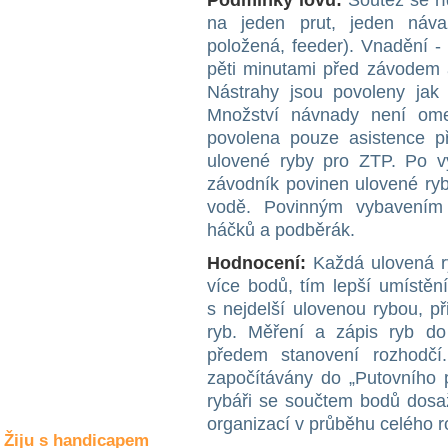
Podmínky lovu:
Soutěž se ř
Společné zájmy
na jeden prut, jeden náv
a volný čas
položená, feeder). Vnadění -
pěti minutami před závodem 
Kultura a akce
Nástrahy jsou povoleny jak 
Množství návnady není om
povolena pouze asistence p
Rozhovory
ulovené ryby pro ZTP. Po v
a příběhy
závodník povinen ulovené ryb
osobností
vodě. Povinným vybavením
Sport
háčků a podběrák.
zdravotně
postižených
Hodnocení:
Každá ulovená ry
více bodů, tím lepší umístěn
Žiju s humorem
s nejdelší ulovenou rybou, p
ryb. Měření a zápis ryb do 
předem stanovení rozhodčí
započítávány do „Putovního p
rybáři se součtem bodů dos
organizací v průběhu celého 
Žiju s handicapem