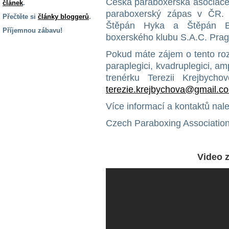
Česká paraboxerská asociace 
článek
.
paraboxerský zápas v ČR. V
Přečtěte si
články bloggerů
.
Štěpán Hyka a Štěpán B
Příjemnou zábavu!
boxerského klubu S.A.C. Prag
S handicapem
Pokud máte zájem o tento rozví
na cestách
paraplegici, kvadruplegici, amp
trenérku Terezii Krejbyc
Zdraví
terezie.krejbychova@gmail.c
a pomůcky
Více informací a kontaktů nal
Vzdělání, práce
Czech Paraboxing Associatio
a příspěvky
Video z
Náhradní
plnění
Rodina a děti