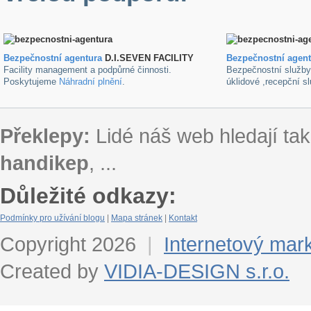
Bezpečnostní agentura
D.I.SEVEN FACILITY
B
ezpečnostní agen
Facility management a podpůrné činnosti.
Bezpečnostní služb
Poskytujeme
Náhradní plnění
.
úklidové ,recepční s
Překlepy:
Lidé náš web hledají tak
handikep
, ...
Důležité odkazy:
Podmínky pro užívání blogu
|
Mapa stránek
|
Kontakt
Copyright 2026
|
Internetový mar
Created by
VIDIA-DESIGN s.r.o.