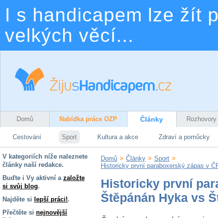
I s handicapem lze žít p
velkých věcí...
Domů
Nabídka práce OZP
Články
Rozhovory
Cestování
Sport
Kultura a akce
Zdraví a pomůcky
V kategoriích níže naleznete
Domů
>
Články
>
Sport
>
články naší redakce.
Historicky první paraboxerský zápas v 
Buďte i Vy aktivní a
založte
Historicky první pa
si svůj blog
.
Štěpánán Hyka vs Š
Najděte si
lepší práci!
.
Přečtěte si
nejnovější