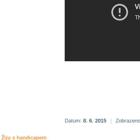
Společné zájmy
a volný čas
Kultura a akce
Rozhovory
a příběhy
osobností
Sport
zdravotně
postižených
Žiju s humorem
Datum:
8. 6. 2015
|
Zobrazeno
Žiju s handicapem