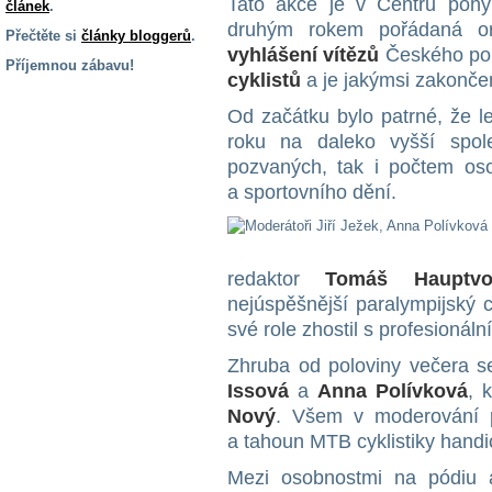
Tato akce je v Centru pohy
článek
.
druhým rokem pořádaná or
Přečtěte si
články bloggerů
.
vyhlášení vítězů
Českého po
Příjemnou zábavu!
cyklistů
a je jakýmsi zakonče
S handicapem
Od začátku bylo patrné, že l
na cestách
roku na daleko vyšší spol
pozvaných, tak i počtem osob
Zdraví
a sportovního dění.
a pomůcky
Vzdělání, práce
redaktor
Tomáš Hauptvo
a příspěvky
nejúspěšnější paralympijský 
své role zhostil s profesionál
Náhradní
plnění
Zhruba od poloviny večera 
Issová
a
Anna Polívková
, 
Nový
. Všem v moderování p
Rodina a děti
a tahoun MTB cyklistiky han
Mezi osobnostmi na pódiu a