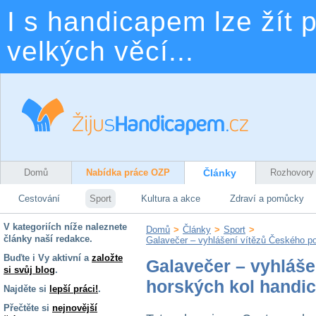
I s handicapem lze žít p
velkých věcí...
Domů
Nabídka práce OZP
Články
Rozhovory
Cestování
Sport
Kultura a akce
Zdraví a pomůcky
V kategoriích níže naleznete
Domů
>
Články
>
Sport
>
články naší redakce.
Galavečer – vyhlášení vítězů Českého p
Buďte i Vy aktivní a
založte
Galavečer – vyhláše
si svůj blog
.
horských kol handi
Najděte si
lepší práci!
.
Přečtěte si
nejnovější