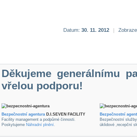
Datum:
30. 11. 2012
|
Zobraze
Děkujeme generálnímu pa
vřelou podporu!
Bezpečnostní agentura
D.I.SEVEN FACILITY
B
ezpečnostní agen
Facility management a podpůrné činnosti.
Bezpečnostní služb
Poskytujeme
Náhradní plnění
.
úklidové ,recepční s