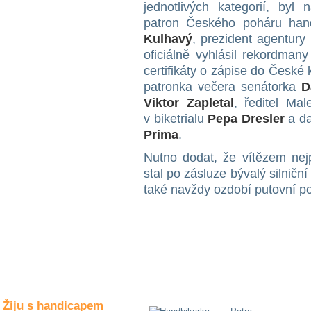
Společné zájmy
jednotlivých kategorií, byl 
a volný čas
patron Českého poháru han
Kulhavý
, prezident agentur
oficiálně vyhlásil rekordman
Kultura a akce
certifikáty o zápise do České
patronka večera senátorka
Da
Viktor Zapletal
, ředitel Ma
Rozhovory
v biketrialu
Pepa Dresler
a da
a příběhy
osobností
Prima
.
Nutno dodat, že vítězem nejp
Sport
zdravotně
stal po zásluze bývalý silničn
postižených
také navždy ozdobí putovní p
Žiju s humorem
Žiju s handicapem