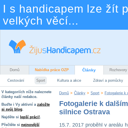
I s handicapem lze žít p
velkých věcí...
Domů
Nabídka práce OZP
Články
Rozhovory
Cestování
Sport
Kultura a akce
Zdraví a pomůcky
V kategoriích níže naleznete
Domů
>
Články
>
Sport
>
Fotogalerie k
články naší redakce.
Fotogalerie k další
Buďte i Vy aktivní a
založte
si svůj blog
.
silnice Ostrava
Najděte si
lepší práci!
.
15.7. 2017 proběhl v areálu
Přečtěte si
nejnovější