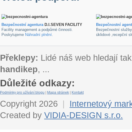
Bezpečnostní agentura
D.I.SEVEN FACILITY
B
ezpečnostní agen
Facility management a podpůrné činnosti.
Bezpečnostní služb
Poskytujeme
Náhradní plnění
.
úklidové ,recepční s
Překlepy:
Lidé náš web hledají tak
handikep
, ...
Důležité odkazy:
Podmínky pro užívání blogu
|
Mapa stránek
|
Kontakt
Copyright 2026
|
Internetový mar
Created by
VIDIA-DESIGN s.r.o.