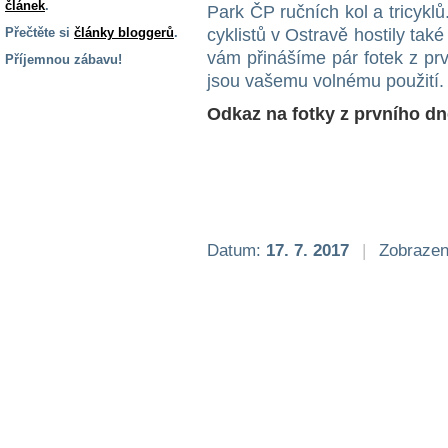
článek
.
Park ČP ručních kol a tricyk
Přečtěte si
články bloggerů
.
cyklistů v Ostravě hostily ta
vám přinášíme pár fotek z prv
Příjemnou zábavu!
jsou vašemu volnému použití.
S handicapem
na cestách
Odkaz na fotky z prvního dn
Zdraví
a pomůcky
Vzdělání, práce
Datum:
17. 7. 2017
|
Zobrazen
a příspěvky
Náhradní
plnění
Rodina a děti