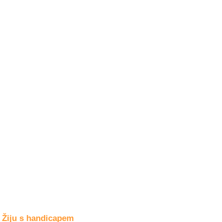
Společné zájmy
a volný čas
Kultura a akce
Rozhovory
a příběhy
osobností
Sport
zdravotně
postižených
Žiju s humorem
Žiju s handicapem