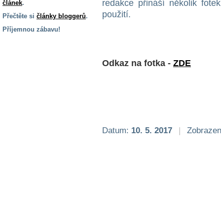
redakce přináší několik fot
článek
.
použití.
Přečtěte si
články bloggerů
.
Příjemnou zábavu!
S handicapem
na cestách
Odkaz na fotka -
ZDE
Zdraví
a pomůcky
Vzdělání, práce
a příspěvky
Datum:
10. 5. 2017
|
Zobrazen
Náhradní
plnění
Rodina a děti