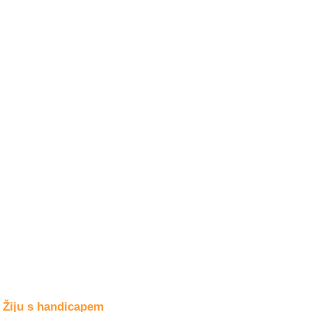
Společné zájmy
a volný čas
Kultura a akce
Rozhovory
a příběhy
osobností
Sport
zdravotně
postižených
Žiju s humorem
Žiju s handicapem