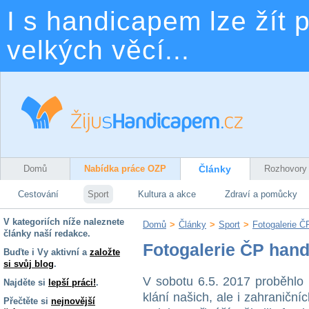
I s handicapem lze žít p
velkých věcí...
Domů
Nabídka práce OZP
Články
Rozhovory
Cestování
Sport
Kultura a akce
Zdraví a pomůcky
V kategoriích níže naleznete
Domů
>
Články
>
Sport
>
Fotogalerie Č
články naší redakce.
Fotogalerie ČP han
Buďte i Vy aktivní a
založte
si svůj blog
.
V sobotu 6.5. 2017 proběhlo 
Najděte si
lepší práci!
.
klání našich, ale i zahranič
Přečtěte si
nejnovější