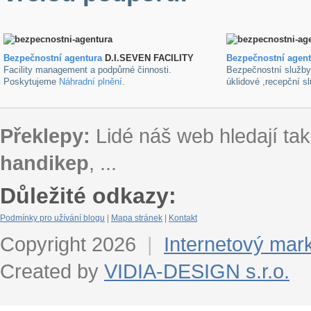
Bezpečnostní agentura
D.I.SEVEN FACILITY
B
ezpečnostní agen
Facility management a podpůrné činnosti.
Bezpečnostní služb
Poskytujeme
Náhradní plnění
.
úklidové ,recepční s
Překlepy:
Lidé náš web hledají tak
handikep
, ...
Důležité odkazy:
Podmínky pro užívání blogu
|
Mapa stránek
|
Kontakt
Copyright 2026
|
Internetový mar
Created by
VIDIA-DESIGN s.r.o.