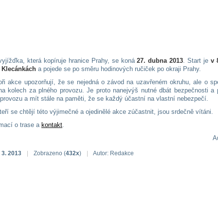
yjížďka, která kopíruje hranice Prahy, se koná
27. dubna 2013
. Start je
v 
v Klecánkách
a pojede se po směru hodinových ručiček po okraji Prahy.
oři akce upozorňují, že se nejedná o závod na uzavřeném okruhu, ale o sp
na kolech za plného provozu. Je proto nanejvýš nutné dbát bezpečnosti a p
 provozu a mít stále na paměti, že se každý účastní na vlastní nebezpečí.
teří se chtějí této výjimečné a ojedinělé akce zúčastnit, jsou srdečně vítáni.
rmací o trase a
kontakt
.
Au
 3. 2013
|
Zobrazeno (
432x
)
|
Autor: Redakce