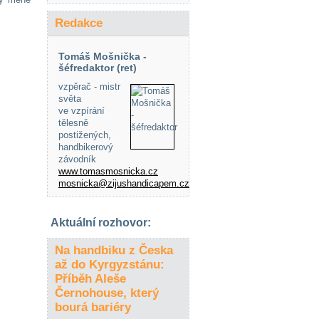
Redakce
Tomáš Mošnička -
šéfredaktor (ret)
vzpěrač - mistr
světa
ve vzpírání
tělesně
postižených,
handbikerový
závodník
www.tomasmosnicka.cz
mosnicka@zijushandicapem.cz
Aktuální rozhovor:
Na handbiku z Česka
až do Kyrgyzstánu:
Příběh Aleše
Černohouse, který
bourá bariéry