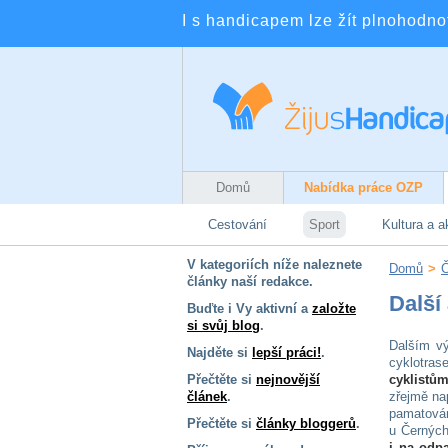
I s handicapem lze žít plnohodnotn
Domů
Nabídka práce OZP
Cestování
Sport
Kultura a a
V kategoriích níže naleznete
Domů
>
Č
články naší redakce.
Další
Buďte i Vy aktivní a
založte
si svůj blog
.
Dalším 
Najděte si
lepší práci!
.
cyklotra
Přečtěte si
nejnovější
cyklistů
článek
.
zřejmě nap
pamatován
Přečtěte si
články bloggerů
.
u Černých
i na odpa