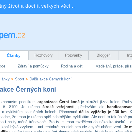
ý život a docílit velkých věcí...
Články
Rozhovory
Pozvánky
Bloggeři
In
kce
Zdraví a pomůcky
Rodina a děti
Vzdělání, práce, pří
lánky
>
Sport
>
Další akce Černých koní
 akce Černých koní
významným podnikem
organizace Černí koně
je okružní jízda kolem Prah
se č. 8100. Je určena
široké veřejnosti
, především ale
handicapova
m
a cyklistům na ručních kolech. Plánovaná
délka vyjížďky je 130 km
. 
adne, že trasa je určena spíš zdatnějším cyklistům. Ale není to tak úplně pr
o i na ty méně trénované. Pro ty je trasa rozdělena do několika úseků – a
 koní bývá zvykem – ani tentokrát na nich nebude chybět občerstvení.
Je 
dlíky
, takže trasu bude uzavírat doprovodné vozidlo, které bude zároveň 