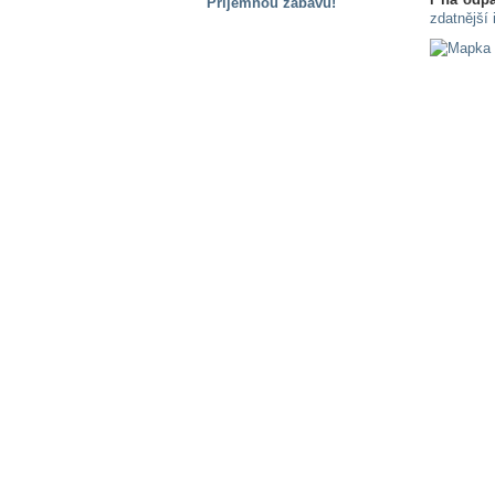
Příjemnou zábavu!
zdatnější 
S handicapem
na cestách
Zdraví
a pomůcky
Vzdělání, práce
a příspěvky
Náhradní
plnění
Rodina a děti
Společné zájmy
a volný čas