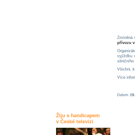
Kultura a akce
Rozhovory
a příběhy
Zmíněná v
osobností
přívozu 
Organizát
Sport
zdravotně
vyjížďku 
postižených
silničního
Všichni, k
Žiju s humorem
Více info
Datum:
19.
Žiju s handicapem
v České televizi