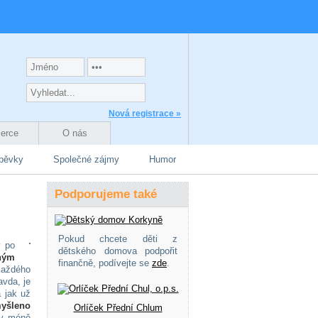
Nová registrace »
zerce
O nás
spěvky
Společné zájmy
Humor
Podporujeme také
Pokud chcete děti z
y po
dětského domova podpořit
ným
finančně, podívejte se
zde
.
Každého
avda, je
 jak už
myšleno
Orlíček Přední Chlum
ty méně