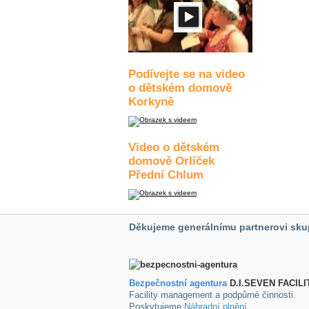
Podívejte se na video
o dětském domově
Korkyně
Video o dětském
domově Orlíček
Přední Chlum
Děkujeme generálnímu partnerovi sku
Bezpečnostní agentura
D.I.SEVEN FACILI
Facility management a podpůrné činnosti.
Poskytujeme
Náhradní plnění
.