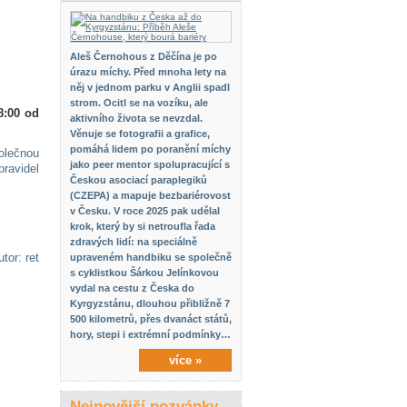
Aleš Černohous z Děčína je po
úrazu míchy. Před mnoha lety na
něj v jednom parku v Anglii spadl
strom. Ocitl se na vozíku, ale
8:00 od
aktivního života se nevzdal.
Věnuje se fotografii a grafice,
pomáhá lidem po poranění míchy
olečnou
jako peer mentor spolupracující s
ravidel
Českou asociací paraplegiků
(CZEPA) a mapuje bezbariérovost
v Česku. V roce 2025 pak udělal
krok, který by si netroufla řada
zdravých lidí: na speciálně
tor: ret
upraveném handbiku se společně
s cyklistkou Šárkou Jelínkovou
vydal na cestu z Česka do
Kyrgyzstánu, dlouhou přibližně 7
500 kilometrů, přes dvanáct států,
hory, stepi i extrémní podmínky…
více »
Nejnovější pozvánky