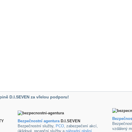
pině D.I.SEVEN za vřelou podporu!
Bezpečnos
TY
B
ezpečnostní agentura
D.I.SEVEN
Bezpečnost
Bezpečnostní služby,
PCO
, zabezpečení akcí,
vzdálený m
úklidové ,recepční služby a
náhradní plnění
.