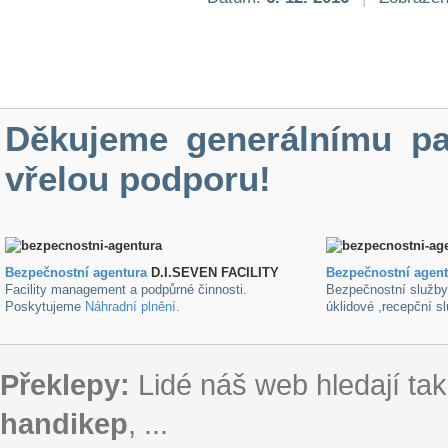
Děkujeme generálnímu pa
vřelou podporu!
Bezpečnostní agentura
D.I.SEVEN FACILITY
B
ezpečnostní agen
Facility management a podpůrné činnosti.
Bezpečnostní služb
Poskytujeme
Náhradní plnění
.
úklidové ,recepční s
Překlepy:
Lidé náš web hledají tak
handikep
, ...