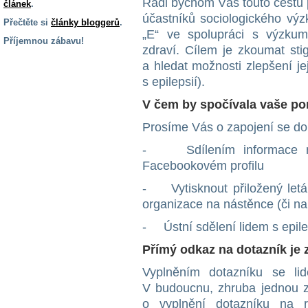
Rádi bychom Vás touto cestu
článek
.
účastníků sociologického vý
Přečtěte si
články bloggerů
.
„E“ ve spolupráci s výzku
Příjemnou zábavu!
zdraví. Cílem je zkoumat stigm
S handicapem
a hledat možnosti zlepšení jeji
na cestách
s epilepsií).
V čem by spočívala vaše p
Zdraví
a pomůcky
Prosíme Vás o zapojení se do
- Sdílením informace na
Vzdělání, práce
Facebookovém profilu
a příspěvky
- Vytisknout přiložený leták
organizace na nástěnce (či n
Náhradní
plnění
- Ústní sdělení lidem s epile
Přímý odkaz na dotazník je 
Rodina a děti
Vyplněním dotazníku se lid
V budoucnu, zhruba jednou z
o vyplnění dotazníku na r