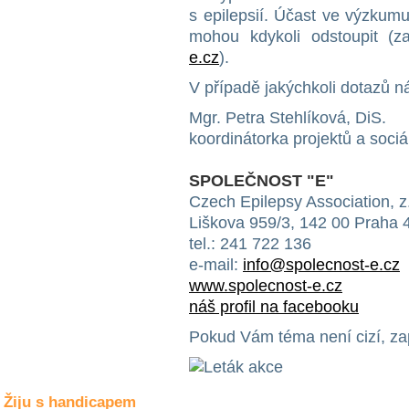
Společné zájmy
s epilepsií. Účast ve výzkum
a volný čas
mohou kdykoli odstoupit (
e.cz
).
Kultura a akce
V případě jakýchkoli dotazů n
Mgr. Petra Stehlíková, DiS.
koordinátorka projektů a soci
Rozhovory
a příběhy
osobností
SPOLEČNOST "E"
Czech Epilepsy Association, z
Sport
Liškova 959/3, 142 00 Praha 
zdravotně
postižených
tel.: 241 722 136
e-mail:
info@spolecnost-e.cz
Žiju s humorem
www.spolecnost-e.cz
náš profil na facebooku
Pokud Vám téma není cizí, zap
Žiju s handicapem