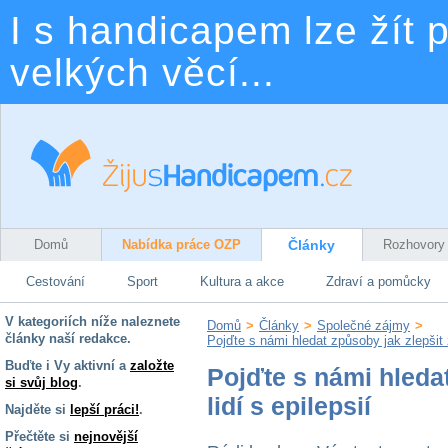
I s handicapem lze žít p
velkých věcí...
Domů
Nabídka práce OZP
Články
Rozhovory
Cestování
Sport
Kultura a akce
Zdraví a pomůcky
V kategoriích níže naleznete
Domů
>
Články
>
Společné zájmy
>
články naší redakce.
Pojďte s námi hledat způsoby jak zlepšit ži
Buďte i Vy aktivní a
založte
Pojďte s námi hledat
si svůj blog
.
lidí s epilepsií
Najděte si
lepší práci!
.
Přečtěte si
nejnovější