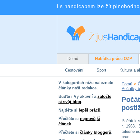
I s handicapem lze žít plnohodnotn
Domů
Nabídka práce OZP
Cestování
Sport
Kultura a a
V kategoriích níže naleznete
Domů
>
Č
články naší redakce.
Počátky b
Buďte i Vy aktivní a
založte
Počát
si svůj blog
.
posti
Najděte si
lepší práci!
.
Přečtěte si
nejnovější
Počátek 
článek
.
r. 1963. 
tělesnému
Přečtěte si
články bloggerů
.
prací.