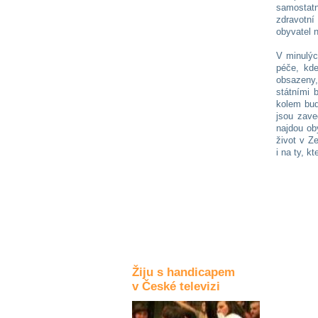
samostat
Kultura a akce
zdravotní
obyvatel 
V minulý
péče, kde
Rozhovory
a příběhy
obsazeny,
osobností
státními 
kolem bud
jsou zave
Sport
najdou oby
zdravotně
život v Z
postižených
i na ty, k
Žiju s humorem
Žiju s handicapem
v České televizi