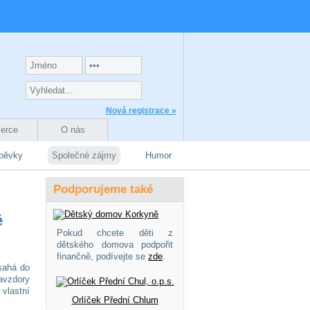
Nová registrace »
zerce
O nás
spěvky
Společné zájmy
Humor
Podporujeme také
ě
Pokud chcete děti z
dětského domova podpořit
finančně, podívejte se
zde
.
sahá do
avzdory
 vlastní
Orlíček Přední Chlum