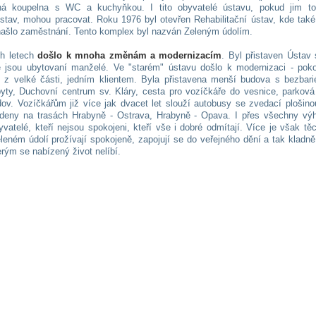
ná koupelna s WC a kuchyňkou. I tito obyvatelé ústavu, pokud jim to
 stav, mohou pracovat. Roku 1976 byl otevřen Rehabilitační ústav, kde tak
našlo zaměstnání. Tento komplex byl nazván Zeleným údolím.
ch letech
došlo k mnoha změnám a modernizacím
. Byl přistaven Ústav 
 jsou ubytovaní manželé. Ve "starém" ústavu došlo k modernizaci - poko
 z velké části, jedním klientem. Byla přistavena menší budova s bezbari
byty, Duchovní centrum sv. Kláry, cesta pro vozíčkáře do vesnice, parková
ov. Vozíčkářům již více jak dvacet let slouží autobusy se zvedací plošino
deny na trasách Hrabyně - Ostrava, Hrabyně - Opava. I přes všechny vý
vatelé, kteří nejsou spokojeni, kteří vše i dobré odmítají. Více je však těc
eleném údolí prožívají spokojeně, zapojují se do veřejného dění a tak kladn
terým se nabízený život nelíbí.