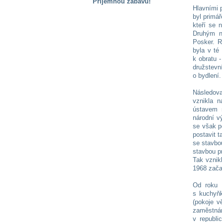
Příjemnou zábavu!
Hlavními 
S handicapem
byl primá
na cestách
kteří se 
Druhým n
Posker. R
byla v té
Zdraví
k obratu 
a pomůcky
družstevn
o bydlení
Vzdělání, práce
Následova
a příspěvky
vznikla n
ústavem 
národní v
Náhradní
se však p
plnění
postavit 
se stavbo
stavbou p
Tak vznikl
Rodina a děti
1968 zača
Od roku 
s kuchyň
Společné zájmy
(pokoje v
a volný čas
zaměstná
v republi