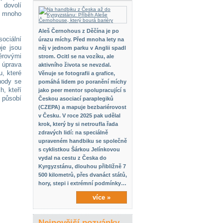
 dovolí
é mnoho
Aleš Černohous z Děčína je po
sociální
úrazu míchy. Před mnoha lety na
je jsou
něj v jednom parku v Anglii spadl
érovými
strom. Ocitl se na vozíku, ale
 úprava
aktivního života se nevzdal.
u, které
Věnuje se fotografii a grafice,
hody se
pomáhá lidem po poranění míchy
h, kteří
jako peer mentor spolupracující s
ě působí
Českou asociací paraplegiků
(CZEPA) a mapuje bezbariérovost
v Česku. V roce 2025 pak udělal
krok, který by si netroufla řada
zdravých lidí: na speciálně
upraveném handbiku se společně
s cyklistkou Šárkou Jelínkovou
vydal na cestu z Česka do
Kyrgyzstánu, dlouhou přibližně 7
500 kilometrů, přes dvanáct států,
hory, stepi i extrémní podmínky…
více »
Nejnovější pozvánky