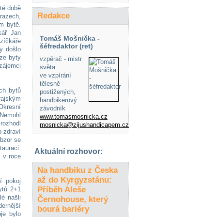
 té době
Redakce
úrazech,
ém bytě.
kář Jan
Tomáš Mošnička -
zíčkáře
šéfredaktor (ret)
y došlo
uze byty
vzpěrač - mistr
zájemci
světa
ve vzpírání
tělesně
ch bytů
postižených,
rajským
handbikerový
Okresní
závodník
 Nemohl
www.tomasmosnicka.cz
rozhodl
mosnicka@zijushandicapem.cz
o zdraví
Obzor se
tauraci.
Aktuální rozhovor:
í v roce
Na handbiku z Česka
až do Kyrgyzstánu:
í pokoj
Příběh Aleše
ytů 2+1
lé našli
Černohouse, který
ernější
bourá bariéry
je bylo