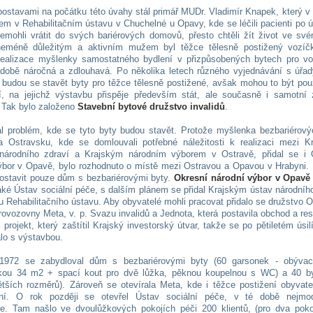
postavami na počátku této úvahy stál primář MUDr. Vladimír Knapek, který v
řem v Rehabilitačním ústavu v Chuchelné u Opavy, kde se léčili pacienti po 
nemohli vrátit do svých bariérových domovů, přesto chtěli žít život ve sv
eméně důležitým a aktivním mužem byl těžce tělesně postižený vozíč
ealizace myšlenky samostatného bydlení v přizpůsobených bytech pro vo
 době náročná a zdlouhavá. Po několika letech různého vyjednávání s úřad
- budou se stavět byty pro těžce tělesně postižené, avšak mohou to být po
í, na jejichž výstavbu přispěje především stát, ale současně i samotní 
. Tak bylo založeno
Stavební bytové družstvo invalidů
.
l problém, kde se tyto byty budou stavět. Protože myšlenka bezbariérový
a Ostravsku, kde se domlouvali potřebné náležitosti k realizaci mezi K
národního zdraví a Krajským národním výborem v Ostravě, přidal se i 
ýbor v Opavě, bylo rozhodnuto o místě mezi Ostravou a Opavou v Hrabyni.
ostavit pouze dům s bezbariérovými byty.
Okresní národní výbor v Opavě
také Ústav sociální péče, s dalším plánem se přidal Krajským ústav národníh
u Rehabilitačního ústavu. Aby obyvatelé mohli pracovat přidalo se družstvo 
rovozovny Meta, v. p. Svazu invalidů a Jednota, která postavila obchod a res
 projekt, který zaštítil Krajský investorský útvar, takže se po pětiletém úsil
lo s výstavbou.
1972 se zabydloval dům s bezbariérovými byty (60 garsonek - obývac
kou 34 m2 + spací kout pro dvě lůžka, pěknou koupelnou s WC) a 40 b
ětších rozměrů). Zároveň se otevírala Meta, kde i těžce postižení obyvate
ní. O rok později se otevřel Ústav sociální péče, v té době nejmod
ce. Tam našlo ve dvoulůžkových pokojích péči 200 klientů, (pro dva poko