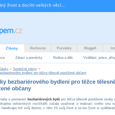
ý život a docílit velkých věcí...
Články
Rozhovory
Pozvánky
Bloggeři
In
kce
Zdraví a pomůcky
Rodina a děti
Vzdělání, práce, pří
lánky
>
Společné zájmy
>
ezbariérového bydlení pro těžce tělesně postižené občany
ky bezbariérového bydlení pro těžce tělesn
žené občany
snahy o postavení
bezbariérových bytů
pro těžce tělesně postižené osoby 
Skupina ostravských vozíčkářů začala uvažovat o realizaci svého snu n
 handicapu mít svůj domov, v něm žít svůj život a na ten život si vydělávat