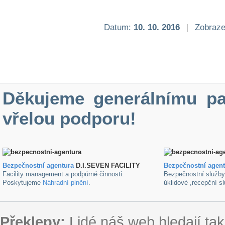
Datum:
10. 10. 2016
|
Zobraze
Děkujeme generálnímu pa
vřelou podporu!
Bezpečnostní agentura
D.I.SEVEN FACILITY
B
ezpečnostní agen
Facility management a podpůrné činnosti.
Bezpečnostní služb
Poskytujeme
Náhradní plnění
.
úklidové ,recepční s
Překlepy:
Lidé náš web hledají tak