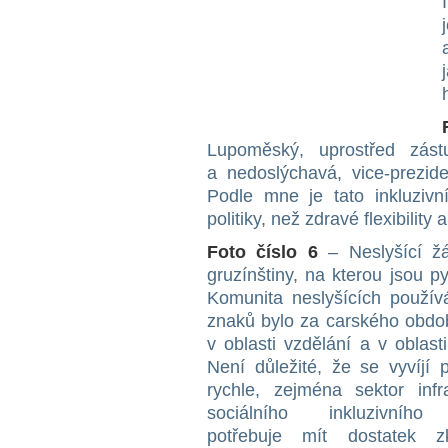
Lupoměský, uprostřed zástu
a nedoslýchavá, vice-prezide
Podle mne je tato inkluzivn
politiky, než zdravé flexibility a
Foto číslo 6
– Neslyšící ž
gruzínštiny, na kterou jsou p
Komunita neslyšících použív
znaků bylo za carského obdob
v oblasti vzdělání a v oblasti
Není důležité, že se vyvíjí 
rychle, zejména sektor infra
sociálního inkluzivního
potřebuje mít dostatek zk