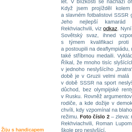
let. V blízkosti se nachází 
Společné zájmy
a volný čas
Když jsem projížděl kolem 
a slavném fotbalistovi SSSR
Jeho nejlepší kamarád b
Kultura a akce
Rekhviachvili, viz
odkaz
. Nyní
Sovětský svaz, ihned vzpo
s týmem kvalifikaci prot
Rozhovory
a postoupili na deaflympiádu, n
a příběhy
osobností
také stříbrnou medaili. Vykl
Říkal, že mnoho tisíc slyšíc
Sport
v jednoho neslyšícího „bratra
zdravotně
době je v Gruzii velmi malá 
postižených
v době SSSR na sport neslyší
Žiju s humorem
důchod, bez olympijské rent
v Rusku. Rovněž argumentoval
rodiče, a kde dožije v demok
chvíli, kdy vzpomínal na blah
režimu.
Foto číslo 2
– zleva: 
Rekhviachvili, Roman Lupoměs
Žiju s handicapem
škole pro neslyšící.