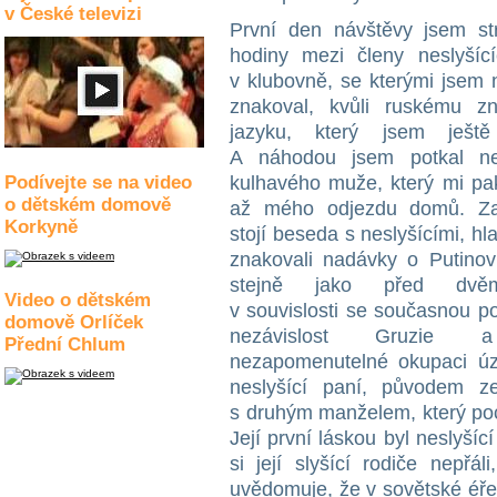
v České televizi
První den návštěvy jsem strá
hodiny mezi členy neslyšíc
v klubovně, se kterými jsem
znakoval, kvůli ruskému z
jazyku, který jsem ještě
A náhodou jsem potkal nes
Podívejte se na video
kulhavého muže, který mi pak
o dětském domově
až mého odjezdu domů. Z
Korkyně
stojí beseda s neslyšícími, h
znakovali nadávky o Putinov
stejně jako před dvě
Video o dětském
v souvislosti se současnou po
domově Orlíček
nezávislost Gruzie 
Přední Chlum
nezapomenutelné okupaci úz
neslyšící paní, původem ze
s druhým manželem, který poc
Její první láskou byl neslyší
si její slyšící rodiče nepřá
uvědomuje, že v sovětské éře 