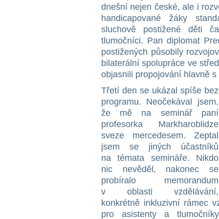
dnešní nejen české, ale i ro
handicapované žáky stand
sluchově postižené děti ča
tlumočníci. Pan diplomat Pre
postižených působily rozvojové
bilaterální spolupráce ve stře
objasnili propojování hlavně s
Třetí den se ukázal spíše bez
programu. Neočekával jsem,
že mě na seminář paní
profesorka Markharoblidze
sveze mercedesem. Zeptal
jsem se jiných účastníků
na témata semináře. Nikdo
nic nevěděl, nakonec se
probíralo memorandum
v oblasti vzdělávání,
konkrétně inkluzivní rámec 
pro asistenty a tlumočník