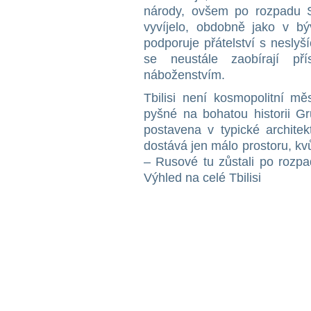
národy, ovšem po rozpadu S
vyvíjelo, obdobně jako v býv
podporuje přátelství s neslyšíc
se neustále zaobírají př
náboženstvím.
Tbilisi není kosmopolitní mě
pyšné na bohatou historii Gr
postavena v typické architek
dostává jen málo prostoru, kvů
– Rusové tu zůstali po rozp
Výhled na celé Tbilisi