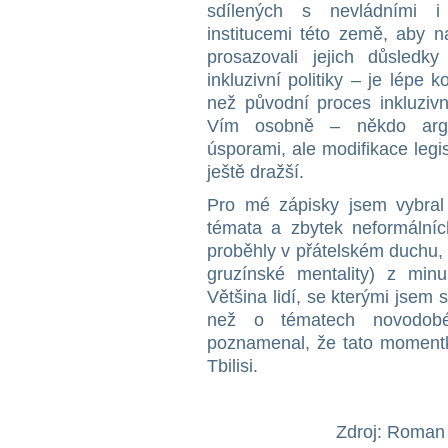
sdílených s nevládními i 
institucemi této země, aby na
prosazovali jejich důsledk
inkluzivní politiky – je lépe 
než původní proces inkluzivní
Vím osobně – někdo arg
úsporami, ale modifikace legis
ještě dražší.
Pro mé zápisky jsem vybral 
témata a zbytek neformálníc
proběhly v přátelském duchu, a
gruzínské mentality) z min
Většina lidí, se kterými jsem s
než o tématech novodob
poznamenal, že tato momentk
Tbilisi.
Zdroj: Roman