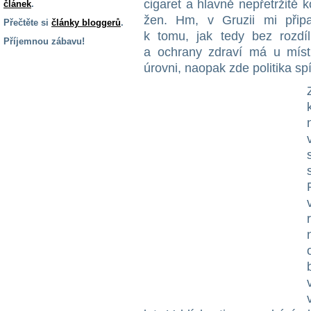
cigaret a hlavně nepřetržitě k
článek
.
žen. Hm, v Gruzii mi přip
Přečtěte si
články bloggerů
.
k tomu, jak tedy bez rozdí
Příjemnou zábavu!
a ochrany zdraví má u místn
S handicapem
úrovni, naopak zde politika sp
na cestách
Zdraví
a pomůcky
Vzdělání, práce
a příspěvky
Náhradní
plnění
Rodina a děti