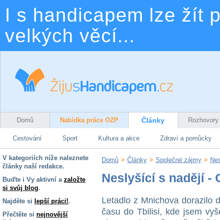
I s handicapem lze žít p
velkých věcí...
Domů
Nabídka práce OZP
Články
Rozhovory
Cestování
Sport
Kultura a akce
Zdraví a pomůcky
V kategoriích níže naleznete
Domů
>
Články
>
Společné zájmy
>
Nes
články naší redakce.
Neslyšící s nadějí -
Buďte i Vy aktivní a
založte
si svůj blog
.
Letadlo z Mnichova dorazilo d
Najděte si
lepší práci!
.
času do Tbilisi, kde jsem vyš
Přečtěte si
nejnovější