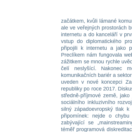
začátkem, kvůli lámané komun
ale ve veřejných prostorách b
internetu a do kanceláří v p
vstup do diplomatického pr
připojili k internetu a jak
Preclíkem nám fungovala web
zážitkem se mnou rychle uvě
čelí neslyšící. Nakonec
komunikačních bariér a sektoru
uveden v nové koncepci Zah
republiky po roce 2017. Disk
středně-příjmové země, jako
sociálního inkluzivního rozvo
silný západoevropský tlak k 
připomínek: nejde o chybu
zabývající se „mainstreami
téměř programová diskreditac