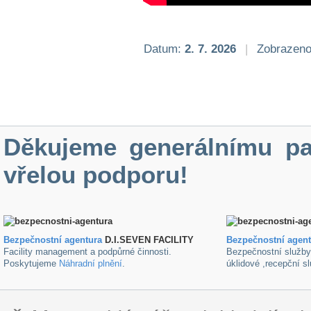
Datum:
2. 7. 2026
|
Zobrazeno
Děkujeme generálnímu pa
vřelou podporu!
Bezpečnostní agentura
D.I.SEVEN FACILITY
B
ezpečnostní agen
Facility management a podpůrné činnosti.
Bezpečnostní služb
Poskytujeme
Náhradní plnění
.
úklidové ,recepční s