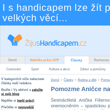
I s handicapem lze žít p
velkých věcí...
Domů
Nabídka práce OZP
Články
Rozhovory
Cestování
Sport
Kultura a akce
Zdraví a pomůcky
V kategoriích níže naleznete
Domů
>
Články
>
Rodina a děti
>
Pomozm
články naší redakce.
Pomozme Aničce na j
Buďte i Vy aktivní a
založte
si svůj blog
.
Šestnáctiletá Anička Fišer
Najděte si
lepší práci!
.
onemocněním – spastickou p
Přečtěte si
nejnovější