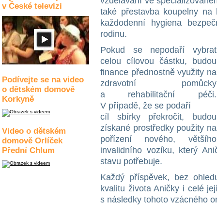
vzdělávání ve specializovaném
v České televizi
také přestavba koupelny na 
každodenní hygiena bezpečně
rodinu.
Pokud se nepodaří vybrat
celou cílovou částku, budou
finance přednostně využity na
Podívejte se na video
zdravotní pomůcky
o dětském domově
a rehabilitační péči.
Korkyně
V případě, že se podaří
cíl sbírky překročit, budou
získané prostředky použity na
Video o dětském
pořízení nového, většího
domově Orlíček
invalidního vozíku, který A
Přední Chlum
stavu potřebuje.
Každý příspěvek, bez ohled
kvalitu života Aničky i celé j
s následky tohoto vzácného 