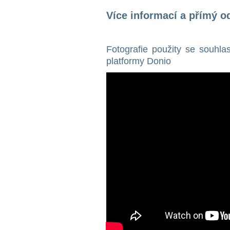
Více informací a přímý o
Fotografie použity se souhla
platformy Donio