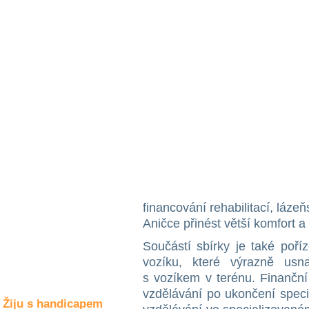
Společné zájmy
a volný čas
Kultura a akce
Rozhovory
a příběhy
osobností
Sport
zdravotně
postižených
financování rehabilitací, láze
Žiju s humorem
Aničce přinést větší komfort a
Součástí sbírky je také poří
vozíku, které výrazně us
s vozíkem v terénu. Finanční
vzdělávání po ukončení speciá
Žiju s handicapem