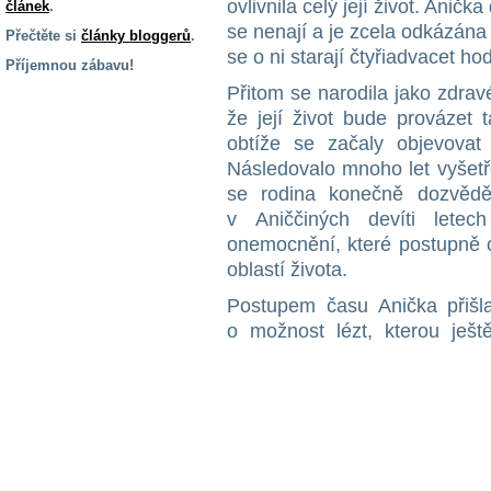
ovlivnila celý její život. Anič
článek
.
se nenají a je zcela odkázána 
Přečtěte si
články bloggerů
.
se o ni starají čtyřiadvacet ho
Příjemnou zábavu!
Přitom se narodila jako zdra
S handicapem
že její život bude provázet 
na cestách
obtíže se začaly objevovat
Následovalo mnoho let vyšetřen
Zdraví
se rodina konečně dozvědě
a pomůcky
v Aniččiných devíti letech
onemocnění, které postupně 
Vzdělání, práce
oblastí života.
a příspěvky
Postupem času Anička přišl
o možnost lézt, kterou ještě
Náhradní
plnění
Rodina a děti