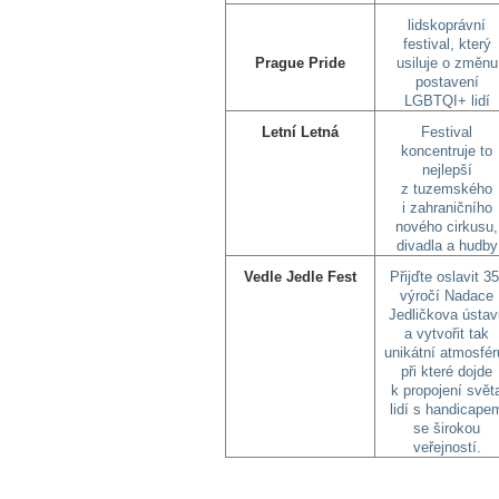
lidskoprávní
festival, který
Prague Pride
usiluje o změnu
postavení
LGBTQI+ lidí
Letní Letná
Festival
koncentruje to
nejlepší
z tuzemského
i zahraničního
nového cirkusu,
divadla a hudby
Vedle Jedle Fest
Přijďte oslavit 35
výročí Nadace
Jedličkova ústav
a vytvořit tak
unikátní atmosfér
při které dojde
k propojení svět
lidí s handicape
se širokou
veřejností.