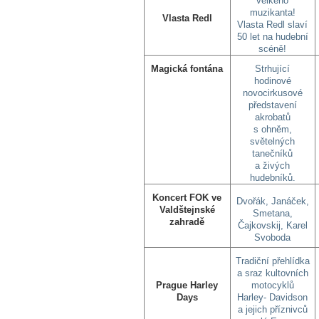
velkého
muzikanta!
Vlasta Redl
Vlasta Redl slaví
50 let na hudební
scéně!
Magická fontána
Strhující
hodinové
novocirkusové
představení
akrobatů
s ohněm,
světelných
tanečníků
a živých
hudebníků.
Koncert FOK ve
Dvořák, Janáček,
Valdštejnské
Smetana,
zahradě
Čajkovskij, Karel
Svoboda
Tradiční přehlídka
a sraz kultovních
Prague Harley
motocyklů
Days
Harley- Davidson
a jejich příznivců