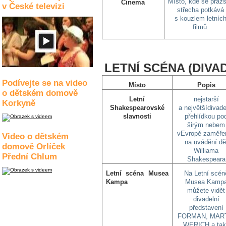
Místo, kde se praž
Cinema
v České televizi
střecha potkává
s kouzlem letníc
filmů.
LETNÍ SCÉNA (DIVA
Podívejte se na video
Místo
Popis
o dětském domově
Letní
nejstarší
Korkyně
Shakespearovské
a největšídivade
slavnosti
přehlídkou po
širým nebem
vEvropě zaměře
Video o dětském
na uvádění dě
domově Orlíček
Williama
Přední Chlum
Shakespeara
Letní scéna Musea
Na Letní scén
Kampa
Musea Kamp
můžete vidět
divadelní
představení
FORMAN, MAR
WERICH a tak