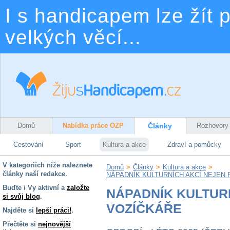
I s handicapem lze žít p
velkých věcí...
Domů
Nabídka práce OZP
Články
Rozhovory
Cestování
Sport
Kultura a akce
Zdraví a pomůcky
V kategoriích níže naleznete
Domů
>
Články
>
Kultura a akce
>
články naší redakce.
NÁPADNÍK KULTURNÍCH AKCÍ NEJEN
Buďte i Vy aktivní a
založte
NÁPADNÍK KULTUR
si svůj blog
.
VOZÍČKÁŘE
Najděte si
lepší práci!
.
Přečtěte si
nejnovější