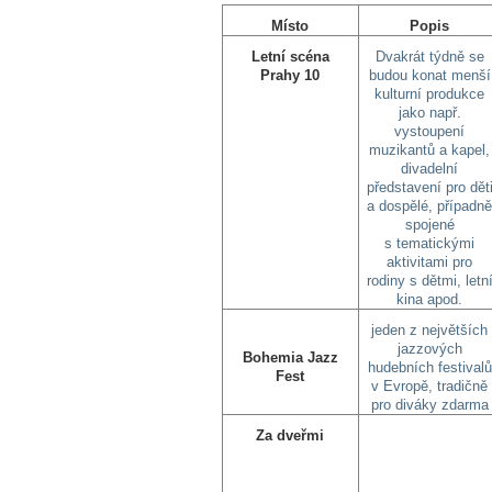
Místo
Popis
Letní scéna
Dvakrát týdně se
Prahy 10
budou konat menší
kulturní produkce
jako např.
vystoupení
muzikantů a kapel,
divadelní
představení pro dět
a dospělé, případn
spojené
s tematickými
aktivitami pro
rodiny s dětmi, letn
kina apod.
jeden z největších
jazzových
Bohemia Jazz
hudebních festivalů
Fest
v Evropě, tradičně
pro diváky zdarma
Za dveřmi