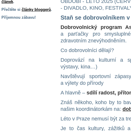
OBDOBÍ - LÉTO 2025 (ČER
článek
.
- DIVADLO, KINO, FESTIVAL
Přečtěte si
články bloggerů
.
Staň se dobrovolníkem v 
Příjemnou zábavu!
S handicapem
Dobrovolnický program Asi
na cestách
a parťačky pro smyslupln
zdravotním znevýhodněním.
Zdraví
Co dobrovolníci dělají?
a pomůcky
Doprovází na kulturní a sp
výstavy, kina…)
Vzdělání, práce
a příspěvky
Navštěvují sportovní zápas
a výlety do přírody
Náhradní
A hlavně –
sdílí radost, přít
plnění
Znáš někoho, koho by to bav
našim koordinátorkám na:
dob
Rodina a děti
Léto v Praze nemusí být za tre
Je to čas kultury, zážitků 