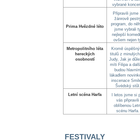
vybrané koncer
Připravili jsme 
žánrově pestr
program, do ně
Prima Hvězdné léto
jsme vybrali t
nejlepší komedi
ovšem nejen t
Metropolitního léta
Kromě úspěšný
hereckých
titulů z minulých
osobností
Judy, Jak je důle
míti Filipa a dal
budou hlavní
lákadlem novink
inscenace Smil
Švédský stůl
Letní scéna Harfa
I letos jsme si 
vás připravili
oblíbenou Letn
scénu Harfa.
FESTIVALY