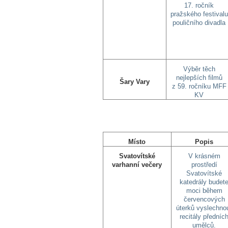
17. ročník
pražského festivalu
pouličního divadla
Výběr těch
nejlepších filmů
Šary Vary
z 59. ročníku MFF
KV
Místo
Popis
Svatovítské
V krásném
varhanní večery
prostředí
Svatovítské
katedrály budet
moci během
červencových
úterků vyslechno
recitály předníc
umělců.