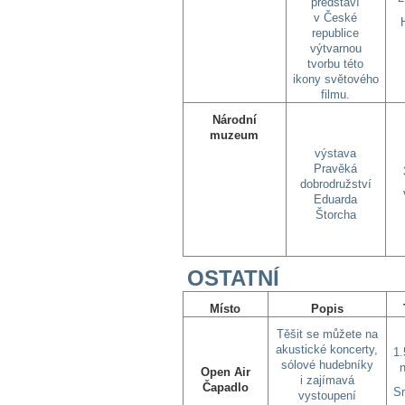
představí
v České
republice
výtvarnou
tvorbu této
ikony světového
filmu.
Národní
muzeum
výstava
Pravěká
dobrodružství
Eduarda
Štorcha
OSTATNÍ
Místo
Popis
Těšit se můžete na
akustické koncerty,
1.
sólové hudebníky
Open Air
i zajímavá
Čapadlo
S
vystoupení