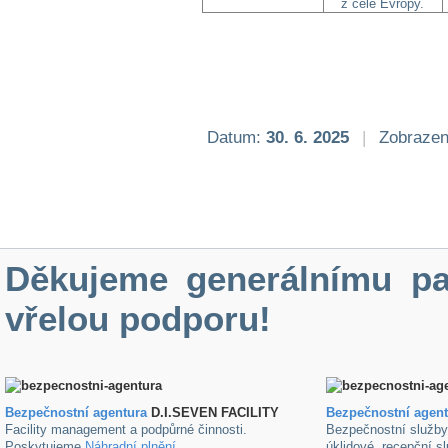
z celé Evropy.
Datum:
30. 6. 2025
|
Zobrazen
Děkujeme generálnímu pa
vřelou podporu!
Bezpečnostní agentura
D.I.SEVEN FACILITY
B
ezpečnostní agen
Facility management a podpůrné činnosti.
Bezpečnostní služb
Poskytujeme
Náhradní plnění
.
úklidové ,recepční s