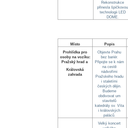
Rekonstrukce
přinesla špičkovo
technologii LED
DOME.
Místo
Popis
Prohlídka pro
Objevte Prahu
osoby na vozíku:
bez bariér.
Pražský hrad a
Připojte se k nám
na cestě
Královská
nádvořími
zahrada
Pražského hradu
i staletími
českých dějin.
Budeme
obdivovat um
stavitelů
katedrály sv. Víta
i královských
paláců.
Velký koncert