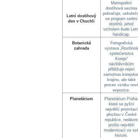
Metropolitní
dostihová sezóna
pokračuje, uskuteč
Letní dostihový
se program sedmi
den v Chuchli
dostihů, jehož
vrcholem bude Letn
handicap.
Botanická
Fotografická
zahrada
výstava „Rostlinn
společenstva
Koreje“
návštěvníkům
přibližuje nejen
samotnou korejsko
krajinu, ale také
proces vzniku nov
expozice.
Planetárium
Planetárium Praha
které se pyšní
největší promítací
plochou v České
republice, nedávn
prošlo největší
modernizací ve sv
historii.