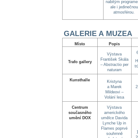
nabitým program
ale i jedinečnou
atmosférou.
GALERIE A MUZEA
Místo
Popis
Výstava
František Skála
H
Trafo gallery
– Abstractio per
t
naturam
Kunsthalle
Kristyna
a Marek
2
Mildeovi –
Volání lesa
Centrum
Výstava
současného
amerického
umění DOX
umělce Davida
Lynche Up in
Flames poprvé
souhrnně
2