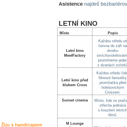
Společné zájmy
Asistence
najdeš bezbariérové
a volný čas
LETNÍ KINO
Kultura a akce
Místo
Popis
Každou středu o
Rozhovory
června do září n
a příběhy
Letní kino
dvorku
osobností
MeetFactory
smíchovskétovár
promítneme jede
Sport
z dvanácti snímk
zdravotně
Každou středu če
postižených
filmové fanoušky
Letní kino před
promítačka před
Žiju s humorem
klubem Cross
holešovickým
Crossem.
Sunset cinema
Místo, kde se praž
střecha potkává
s kouzlem letníc
filmů.
M Lounge
Žiju s handicapem