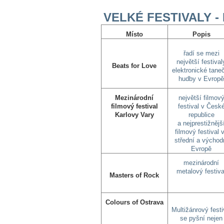
VELKÉ FESTIVALY -
Místo
Popis
řadí se mezi
největší festival
Beats for Love
elektronické tane
hudby v Evrop
Mezinárodní
největší filmov
filmový festival
festival v Česk
Karlovy Vary
republice
a nejprestižnějš
filmový festival 
střední a východ
Evropě
mezinárodní
metalový festiva
Masters of Rock
Colours of Ostrava
Multižánrový festi
se pyšní nejen