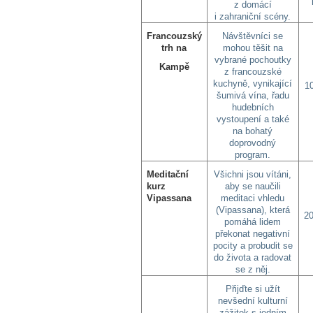
z domácí
i zahraniční scény.
Francouzský
Návštěvníci se
trh na
mohou těšit na
vybrané pochoutky
Kampě
z francouzské
kuchyně, vynikající
10
šumivá vína, řadu
hudebních
vystoupení a také
na bohatý
doprovodný
program.
Meditační
Všichni jsou vítáni,
kurz
aby se naučili
Vipassana
meditaci vhledu
(Vipassana), která
20
pomáhá lidem
překonat negativní
pocity a probudit se
do života a radovat
se z něj.
Přijďte si užít
nevšední kulturní
zážitek s jedním