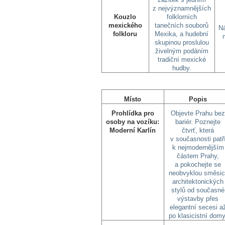
z nejvýznamnějších
Kouzlo
folklorních
mexického
tanečních souborů
N
folkloru
Mexika, a hudební
skupinou proslulou
živelným podáním
tradiční mexické
hudby.
Místo
Popis
Prohlídka pro
Objevte Prahu be
osoby na vozíku:
bariér. Poznejte
Moderní Karlín
čtvrť, která
v současnosti patř
k nejmodernějším
částem Prahy,
a pokochejte se
neobvyklou směsic
architektonických
stylů od současné
výstavby přes
elegantní secesi a
po klasicistní domy