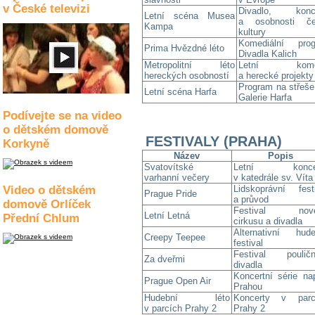
v České televizi
Divadlo, konce
Letní scéna Musea
a osobnosti če
Kampa
kultury
Komediální pro
Prima Hvězdné léto
Divadla Kalich
Metropolitní léto
Letní kome
hereckých osobností
a herecké projekty
Program na střeš
Letní scéna Harfa
Galerie Harfa
Podívejte se na video
o dětském domově
FESTIVALY (PRAHA)
Korkyně
Název
Popis
Svatovítské
Letní koncer
varhanní večery
v katedrále sv. Víta
Video o dětském
Lidskoprávní festi
Prague Pride
a průvod
domově Orlíček
Festival nov
Letní Letná
Přední Chlum
cirkusu a divadla
Alternativní hude
Creepy Teepee
festival
Festival pouličn
Za dveřmi
divadla
Koncertní série na
Prague Open Air
Prahou
Hudební léto
Koncerty v parc
v parcích Prahy 2
Prahy 2