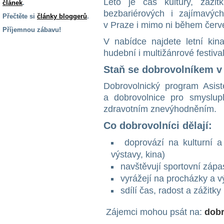
Léto je čas kultury, zážit
článek
.
bezbariérových i zajímavých
Přečtěte si
články bloggerů
.
v Praze i mimo ni během červ
Příjemnou zábavu!
V nabídce najdete letní kin
S handicapem
hudební i multižánrové festival
na cestách
Staň se dobrovolníkem v 
Zdraví
Dobrovolnický program Asist
a pomůcky
a dobrovolnice pro smyslup
zdravotním znevýhodněním.
Vzdělání, práce
Co dobrovolníci dělají:
a příspěvky
doprovází na kulturní a
výstavy, kina)
Náhradní
plnění
navštěvují sportovní zápa
vyrážejí na procházky a vý
sdílí čas, radost a zážitky
Rodina a děti
Zájemci mohou psát na:
dobr