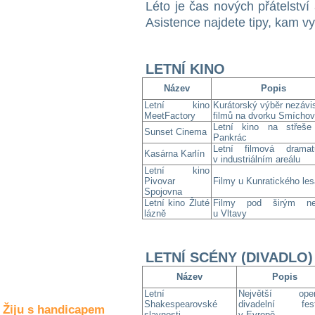
Léto je čas nových přátelstv
Společné zájmy
a volný čas
Asistence najdete tipy, kam vy
Kultura a akce
LETNÍ KINO
Název
Popis
Letní kino
Kurátorský výběr nezávi
Rozhovory
MeetFactory
filmů na dvorku Smícho
a příběhy
Letní kino na střeš
osobností
Sunset Cinema
Pankrác
Letní filmová dramatu
Kasárna Karlín
Sport
v industriálním areálu
zdravotně
Letní kino
Pivovar
Filmy u Kunratického les
postižených
Spojovna
Letní kino Žluté
Filmy pod širým n
Žiju s humorem
lázně
u Vltavy
LETNÍ SCÉNY (DIVADLO)
Název
Popis
Letní
Největší open-
Shakespearovské
divadelní fest
Žiju s handicapem
slavnosti
v Evropě