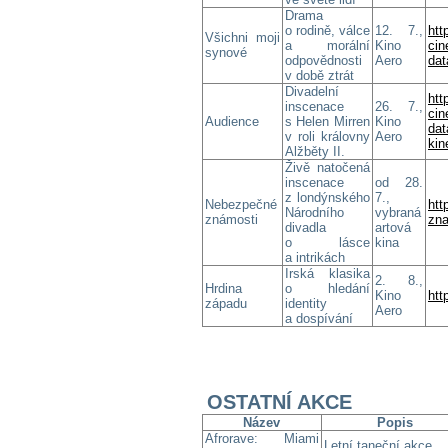
Drama
o rodině, válce
12. 7.,
htt
Všichni moji
a morální
Kino
ci
synové
odpovědnosti
Aero
da
v době ztrát
Divadelní
htt
inscenace
26. 7.,
ci
Audience
s Helen Mirren
Kino
da
v roli královny
Aero
kin
Alžběty II.
Živě natočená
inscenace
od 28.
z londýnského
7.,
Nebezpečné
htt
Národního
vybraná
známosti
zna
divadla
artová
o lásce
kina
a intrikách
Irská klasika
2. 8.,
Hrdina
o hledání
Kino
htt
západu
identity
Aero
a dospívání
OSTATNÍ AKCE
Název
Popis
Afrorave: Miami
Letní taneční akce