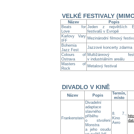
VELKÉ FESTIVALY (MIM
Název
Popis
Beats for
Jeden z největších 
Love
festivalů v Evropě
Karlovy Vary
Mezinárodní filmový festiv
IFF
Bohemia
Jazzové koncerty zdarma
Jazz Fest
Colours of
Multižánrový festi
Ostrava
v industriálním areálu
Masters of
Metalový festival
Rock
DIVADLO V KINĚ
Termín,
Název
Popis
místo
Divadelní
adaptace
slavného
8. 7.,
příběhu
htt
Frankenstein
Kino
o stvoření
dat
Aero
Monstra
a jeho osudu
ve světě lidí