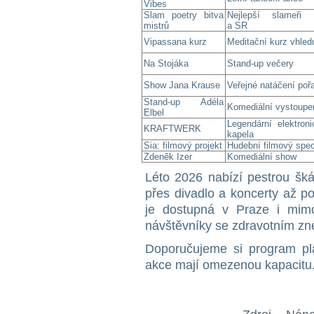
Vibes
Slam poetry bitva
Nejlepší slameři
mistrů
a SR
Vipassana kurz
Meditační kurz vhled
Na Stojáka
Stand-up večery
Show Jana Krause
Veřejné natáčení poř
Stand-up Adéla
Komediální vystoupe
Elbel
Legendární elektroni
KRAFTWERK
kapela
Sia: filmový projekt
Hudební filmový spec
Zdeněk Izer
Komediální show
Léto 2026 nabízí pestrou škál
přes divadlo a koncerty až p
je dostupná v Praze i mim
návštěvníky se zdravotním z
Doporučujeme si program plá
akce mají omezenou kapacitu