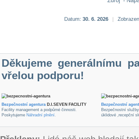
Zdroj - Nápa
Datum:
30. 6. 2026
|
Zobrazen
Děkujeme generálnímu pa
vřelou podporu!
Bezpečnostní agentura
D.I.SEVEN FACILITY
B
ezpečnostní agen
Facility management a podpůrné činnosti.
Bezpečnostní služb
Poskytujeme
Náhradní plnění
.
úklidové ,recepční s