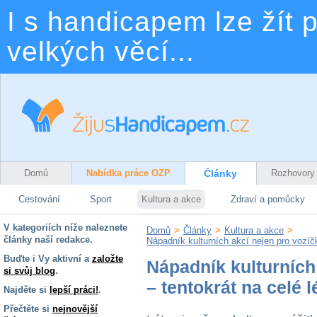
I s handicapem lze žít p
velkých věcí...
Domů
Nabídka práce OZP
Články
Rozhovory
Cestování
Sport
Kultura a akce
Zdraví a pomůcky
V kategoriích níže naleznete
Domů
>
Články
>
Kultura a akce
>
články naší redakce.
Nápadník kulturních akcí nejen pro vozíčk
Buďte i Vy aktivní a
založte
Nápadník kulturních
si svůj blog
.
– tentokrát na celé l
Najděte si
lepší práci!
.
Přečtěte si
nejnovější