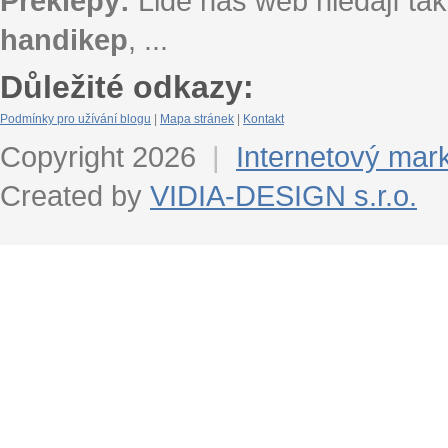
Překlepy:
Lidé náš web hledají tak
handikep
, ...
Důležité odkazy:
Podmínky pro užívání blogu
|
Mapa stránek
|
Kontakt
Copyright 2026
|
Internetový mar
Created by
VIDIA-DESIGN s.r.o.