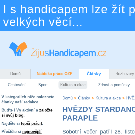
I s handicapem lze žít p
velkých věcí...
Domů
Nabídka práce OZP
Články
Rozhovory
Cestování
Sport
Kultura a akce
Zdraví a pomůcky
V kategoriích níže naleznete
Domů
>
Články
>
Kultura a akce
>
HVĚ
články naší redakce.
HVĚZDY STARDANC
Buďte i Vy aktivní a
založte
si svůj blog
.
PARAPLE
Najděte si
lepší práci!
.
Sobotní večer patřil 28. li
Přečtěte si
nejnovější