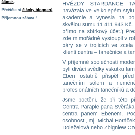
článek
.
HVĚZDY STARDANCE TAN
Přečtěte si
články bloggerů
.
navázala ve velkolepém stylu
akademie a vynesla na po
Příjemnou zábavu!
skvělou sumu 11 411 943 Kč. (D
S handicapem
přímo na sbírkový účet.) Pr
na cestách
zde mimořádně vystoupil v rol
páry se v trojicích ve zcela 
Zdraví
klienti centra – tanečnice a ta
a pomůcky
V příjemné společnosti mode
byli diváci svědky vskutku f
Vzdělání, práce
Eben ostatně přispěl pře
a příspěvky
tanečním sólem a neméně 
profesionálních tanečníků a d
Náhradní
plnění
Jsme poctěni, že při této př
Centra Paraple pana Svěráka 
centra panem Ebenem. Podpo
Rodina a děti
osobnosti, mj. Michal Horáče
Doleželová nebo Zbigniew Cze