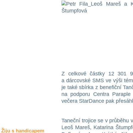
Společné zájmy
a volný čas
Kultura a akce
Rozhovory
a příběhy
osobností
Sport
zdravotně
Z celkové částky 12 301 94
postižených
a dárcovské SMS ve výši témě
je také sbírka z benefiční Ta
Žiju s humorem
na podporu Centra Paraple 
večera StarDance pak přesáhla
Taneční trojice se v průběhu 
Leoš Mareš, Katarina Štumpf
Žiju s handicapem