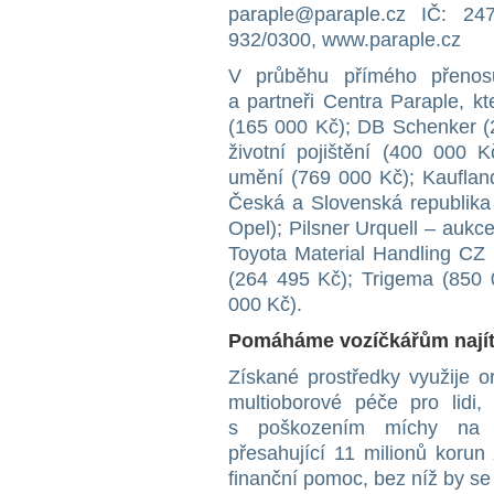
paraple@paraple.cz IČ: 2
932/0300, www.paraple.cz
V průběhu přímého přenosu
a partneři Centra Paraple, kt
(165 000 Kč); DB Schenker (
životní pojištění (400 000 
umění (769 000 Kč); Kauflan
Česká a Slovenská republika
Opel); Pilsner Urquell – aukce
Toyota Material Handling CZ 
(264 495 Kč); Trigema (850
000 Kč).
Pomáháme vozíčkářům najít
Získané prostředky využije o
multioborové péče pro lidi, 
s poškozením míchy na v
přesahující 11 milionů koru
finanční pomoc, bez níž by se