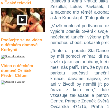
Bufková a Anna Krátká; Jitk
v České televizi
Zezulka; Lukáš Pavlásek,
a nakonec trio téměř akrobat
a Jan Krauskopf. (Fotografie v
„Vozík noblesní podívanou roz
vyjádřil Zdeněk Svěrák svoje
nečekané taneční výkony přir
Podívejte se na video
nemohou chodit, dokázali přec
o dětském domově
Korkyně
„Tento díl pořadu StarDance
by měl pomoci vnímat lidi na
vozíku jako spoluobčany, kteří
Video o dětském
mezi nás patří. Tím, že byli na
domově Orlíček
parketu součástí taneční
Přední Chlum
kreace, dáváme najevo, že
ani v životě by neměli jít po
úrazu z kola ven,“ dále
vzkazuje zakladatel a patron
Centra Paraple Zdeněk Svěrák
Ovčárská 471/1b, Praha 