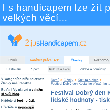
I s handicapem lze žít p
velkých věcí...
Domů
Nabídka práce OZP
Články
Rozhovory
Cestování
Sport
Kultura a akce
Zdraví a pomůcky
V kategoriích níže naleznete
Domů
>
Články
>
Kultura a akce
>
články naší redakce.
Festival Dobrý den Kociánko přináší kultu
Buďte i Vy aktivní a
založte
Festival Dobrý den K
si svůj blog
.
lidské hodnoty - tis
Najděte si
lepší práci!
.
Přečtěte si
nejnovější