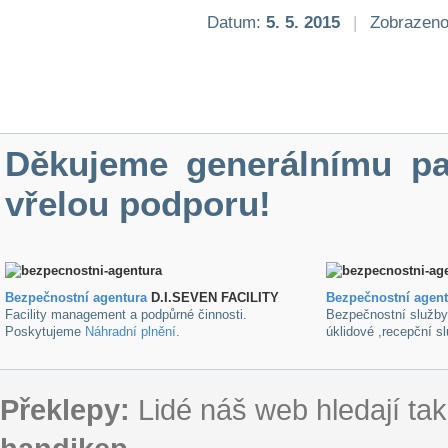
Datum:
5. 5. 2015
|
Zobrazeno
Děkujeme generálnímu pa
vřelou podporu!
Bezpečnostní agentura
D.I.SEVEN FACILITY
B
ezpečnostní agen
Facility management a podpůrné činnosti.
Bezpečnostní služb
Poskytujeme
Náhradní plnění
.
úklidové ,recepční s
Překlepy:
Lidé náš web hledají tak