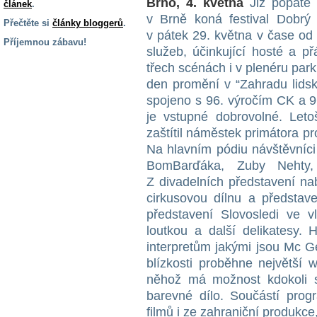
Brno, 4. května
Již popáté
článek
.
v Brně koná festival Dobrý
Přečtěte si
články bloggerů
.
v pátek 29. května v čase od
Příjemnou zábavu!
služeb, účinkující hosté a p
S handicapem
třech scénách i v plenéru park
na cestách
den promění v “Zahradu lidsk
spojeno s 96. výročím CK a 96
je vstupné dobrovolné. Let
Zdraví
a pomůcky
zaštítil náměstek primátora pr
Na hlavním pódiu návštěvníci
BomBarďáka, Zuby Nehty,
Vzdělání, práce
a příspěvky
Z divadelních představení na
cirkusovou dílnu a představe
představení Slovosledi ve vl
Náhradní
loutkou a další delikatesy.
plnění
interpretům jakými jsou Mc Gey
blízkosti proběhne největš
Rodina a děti
něhož má možnost kdokoli se
barevné dílo. Součástí prog
filmů i ze zahraniční produkce