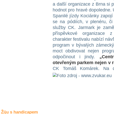
Společné zájmy
a další organizace z Brna si p
a volný čas
hodnot pro hravé dopoledne. 
Spanilé jízdy Kociánky zapoj
Kultura a akce
se na pódiích, v plenéru, č
služby CK. Jarmark je zaměř
příspěvkové organizace z
charakter festivalu nabízí náv
Rozhovory
a příběhy
program v bývalých zámecký
osobností
moct obdivovat nejen progra
odpočinout i jindy
.
„Cent
Sport
zdravotně
otevřeným
parkem nejen v 
postižených
CK Tomáš Komárek. N
a d
Žiju s humorem
Žiju s handicapem