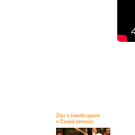
Kultura a akce
Rozhovory
a příběhy
osobností
Sport
zdravotně
postižených
Žiju s humorem
Žiju s handicapem
v České televizi