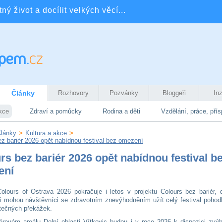
ý život a docílit velkých věcí...
Články
Rozhovory
Pozvánky
Bloggeři
In
kce
Zdraví a pomůcky
Rodina a děti
Vzdělání, práce, pří
lánky
>
Kultura a akce
>
ez bariér 2026 opět nabídnou festival bez omezení
rs bez bariér 2026 opět nabídnou festival b
ení
Colours of Ostrava 2026 pokračuje i letos v projektu Colours bez bariér, 
i mohou návštěvníci se zdravotním znevýhodněním užít celý festival pohodl
tečných překážek.
érovém areálu Dolní oblasti Vítkovic budou i v roce 2026 k dispozici zvý