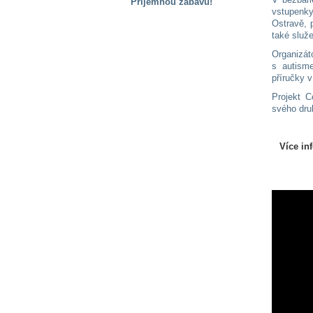
Příjemnou zábavu!
vstupenky
S handicapem
Ostravě, 
na cestách
také služ
Organizát
s autism
Zdraví
příručky v
a pomůcky
Projekt C
svého druh
Vzdělání, práce
a příspěvky
Více in
Náhradní
plnění
Rodina a děti
Společné zájmy
a volný čas