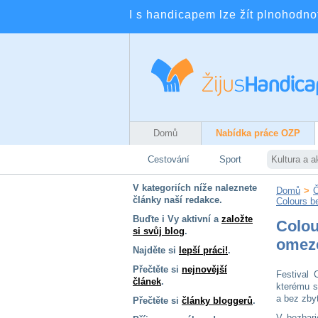
I s handicapem lze žít plnohodnotn
Domů
Nabídka práce OZP
Cestování
Sport
Kultura a a
V kategoriích níže naleznete
Domů
>
Č
články naší redakce.
Colours b
Buďte i Vy aktivní a
založte
Colou
si svůj blog
.
omez
Najděte si
lepší práci!
.
Přečtěte si
nejnovější
Festival 
článek
.
kterému s
a bez zby
Přečtěte si
články bloggerů
.
V bezbari