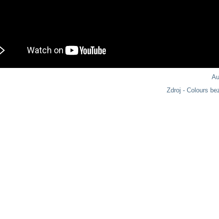
Au
Zdroj - Colours be