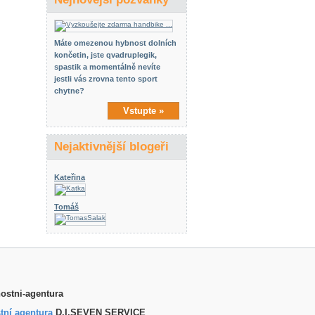
Máte omezenou hybnost dolních
končetin, jste qvadruplegik,
spastik a momentálně nevíte
jestli vás zrovna tento sport
chytne?
Vstupte »
Nejaktivnější blogeři
Kateřina
Tomáš
tní agentura
D.I.SEVEN SERVICE