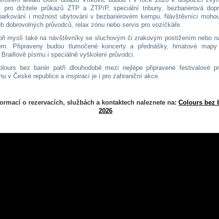
 pro držitele průkazů ZTP a ZTP/P, speciální tribuny, bezbariérová dop
parkování i možnost ubytování v bezbariérovém kempu. Návštěvníci mohou
eb dobrovolných průvodců, relax zónu nebo servis pro vozíčkáře.
oři myslí také na návštěvníky se sluchovým či zrakovým postižením nebo n
em. Připraveny budou tlumočené koncerty a přednášky, hmatové mapy 
 Braillově písmu i speciálně vyškolení průvodci.
olours bez bariér patří dlouhodobě mezi nejlépe připravené festivalové p
u v České republice a inspirací je i pro zahraniční akce.
formací o rezervacích, službách a kontaktech naleznete na:
Colours bez 
2026