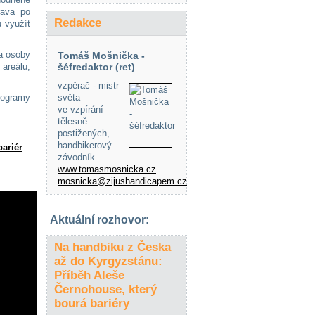
rava po
Redakce
 využít
a osoby
Tomáš Mošnička -
areálu,
šéfredaktor (ret)
vzpěrač - mistr
rogramy
světa
ve vzpírání
tělesně
postižených,
handbikerový
bariér
závodník
www.tomasmosnicka.cz
mosnicka@zijushandicapem.cz
Aktuální rozhovor:
Na handbiku z Česka
až do Kyrgyzstánu:
Příběh Aleše
Černohouse, který
bourá bariéry