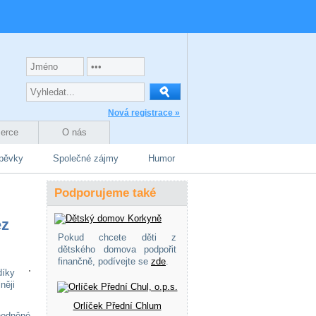
Nová registrace »
zerce
O nás
spěvky
Společné zájmy
Humor
Podporujeme také
ez
Pokud chcete děti z
dětského domova podpořit
finančně, podívejte se
zde
.
díky
něji
Orlíček Přední Chlum
hodněné