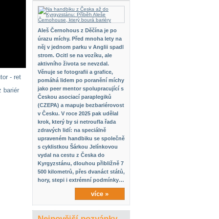
Aleš Černohous z Děčína je po
úrazu míchy. Před mnoha lety na
něj v jednom parku v Anglii spadl
strom. Ocitl se na vozíku, ale
aktivního života se nevzdal.
Věnuje se fotografii a grafice,
tor - ret
pomáhá lidem po poranění míchy
jako peer mentor spolupracující s
z bariér
Českou asociací paraplegiků
(CZEPA) a mapuje bezbariérovost
v Česku. V roce 2025 pak udělal
krok, který by si netroufla řada
zdravých lidí: na speciálně
upraveném handbiku se společně
s cyklistkou Šárkou Jelínkovou
vydal na cestu z Česka do
Kyrgyzstánu, dlouhou přibližně 7
500 kilometrů, přes dvanáct států,
hory, stepi i extrémní podmínky…
více »
Nejnovější pozvánky