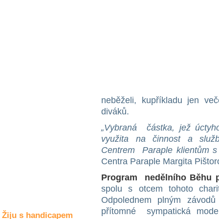
Společné zájmy
a volný čas
Kultura a akce
Rozhovory
a příběhy
osobností
neběželi, kupříkladu jen več
diváků.
Sport
zdravotně
postižených
„Vybraná
částka,
jež
úctyh
využita
na
činnost
a
služ
Žiju s humorem
Centrem
Paraple klientům s
Centra Paraple Margita Pištor
Program
nedělního Běhu 
spolu s otcem tohoto char
Odpolednem plným závo
přítomné sympatická mode
Žiju s handicapem