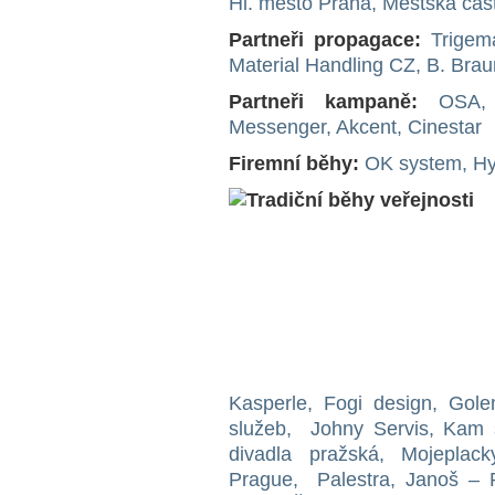
Hl. město Praha, Městská čás
Partneři propagace:
Trigem
Material Handling CZ, B. Brau
Partneři kampaně:
OSA, 
Messenger, Akcent, Cinestar
Fir
emní běhy:
OK system, Hy
Kasperle, Fogi design, Gole
služeb, Johny Servis, Ka
divadla pražská, Mojeplac
Prague, Palestra, Janoš – P