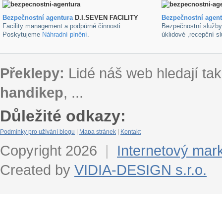
Bezpečnostní agentura
D.I.SEVEN FACILITY
B
ezpečnostní agen
Facility management a podpůrné činnosti.
Bezpečnostní služb
Poskytujeme
Náhradní plnění
.
úklidové ,recepční s
Překlepy:
Lidé náš web hledají tak
handikep
, ...
Důležité odkazy:
Podmínky pro užívání blogu
|
Mapa stránek
|
Kontakt
Copyright 2026
|
Internetový mar
Created by
VIDIA-DESIGN s.r.o.