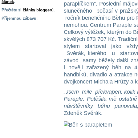
článek
.
paraplíčkem“. Poslední májov
Přečtěte si
články bloggerů
.
slunečného počasí v pražský
ročník benefičního Běhu pro P
Příjemnou zábavu!
nemohou. Centrum Paraple sem 
S handicapem
Celkový výtěžek, kterým do Běhu
na cestách
skvělých 873 707 Kč. Tradičn
stylem startoval jako vžd
Zdraví
Svěrák, kterého u startovn
a pomůcky
závod samy běžely další zn
i nověji zařazený běh na 
Vzdělání, práce
handbiků, divadlo a atrakce ne
a příspěvky
dvojkoncert Michala Hrůzy a k
„Jsem
mile
překvapen,
kolik
Náhradní
Paraple. Potěšila mě ostatně
plnění
návštěvníky běhu
panovala,
Zdeněk Svěrák.
Rodina a děti