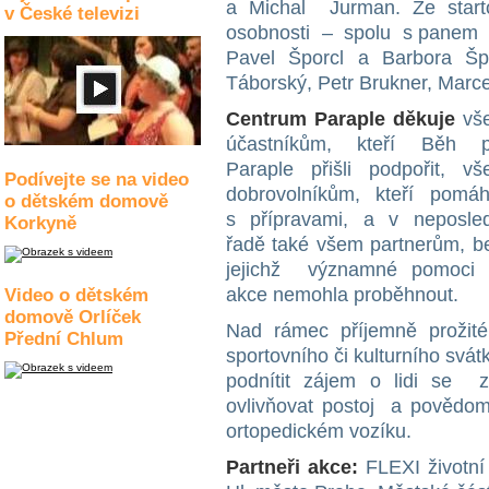
a Michal Jurman. Ze startov
v České televizi
osobnosti – spolu s panem H
Pavel Šporcl a Barbora Šp
Táborský, Petr Brukner, Marc
C
entrum Paraple děkuje
vš
účastníkům, kteří Běh p
Paraple přišli podpořit, v
Podívejte se na video
dobrovolníkům, kteří pomáh
o dětském domově
s přípravami, a v neposle
Korkyně
řadě také všem partnerům, 
jejichž významné pomoci 
akce nemohla proběhnout.
Video o dětském
domově Orlíček
Nad rámec příjemně prožit
Přední Chlum
sportovního či kulturního svá
podnítit zájem o lidi se 
ovlivňovat postoj a povědomí
ortopedickém vozíku.
Partneři akce:
FLEXI životní