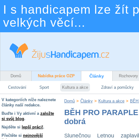
I s handicapem lze žít p
velkých věcí...
Domů
Nabídka práce OZP
Články
Rozhovory
Cestování
Sport
Kultura a akce
Zdraví a pomůcky
V kategoriích níže naleznete
Domů
>
Články
>
Kultura a akce
>
BĚH 
články naší redakce.
BĚH PRO PARAPLE 
Buďte i Vy aktivní a
založte
si svůj blog
.
dobrá
Najděte si
lepší práci!
.
Slunečnou Letnou zaplav
Přečtěte si
nejnovější