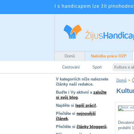
I s handicapem lze žít plnohodnotn
Domů
Nabídka práce OZP
Cestování
Sport
Kultura a a
V kategoriích níže naleznete
Domů
>
Č
články naší redakce.
Kultu
Buďte i Vy aktivní a
založte
si svůj blog
.
Najděte si
lepší práci!
.
Přečtěte si
nejnovější
článek
.
Devaten
Přečtěte si
články bloggerů
.
proběhl 1