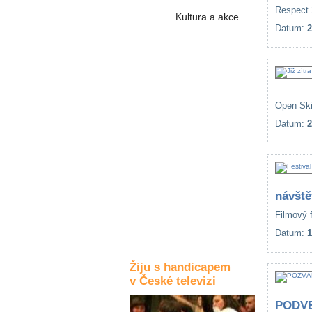
Respect 
Kultura a akce
Datum:
2
Rozhovory
a příběhy
osobností
Open Ski
Sport
Datum:
2
zdravotně
postižených
Žiju s humorem
návště
Filmový f
Datum:
1
Žiju s handicapem
v České televizi
PODVE