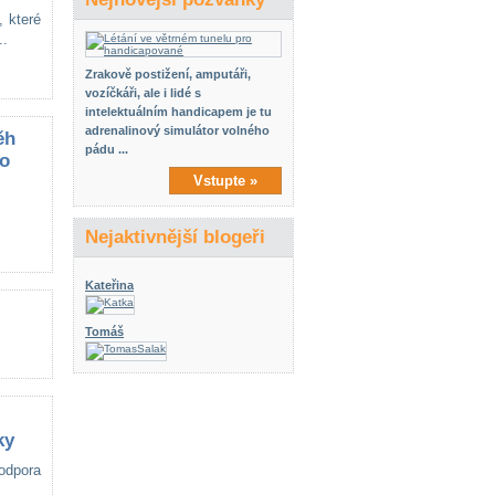
 které
..
Zrakově postižení, amputáři,
vozíčkáři, ale i lidé s
intelektuálním handicapem je tu
adrenalinový simulátor volného
ěh
pádu ...
do
Vstupte »
Nejaktivnější blogeři
Kateřina
Tomáš
ky
odpora