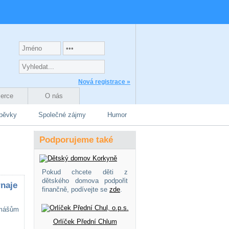
Nová registrace »
zerce
O nás
spěvky
Společné zájmy
Humor
Podporujeme také
Pokud chcete děti z
dětského domova podpořit
rnaje
finančně, podívejte se
zde
.
omášům
Orlíček Přední Chlum