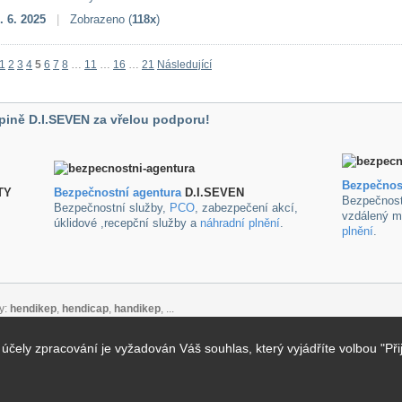
. 6. 2025
|
Zobrazeno (
118x
)
1
2
3
4
5
6
7
8
…
11
…
16
…
21
Následující
pině D.I.SEVEN za vřelou podporu!
Bezpečnos
TY
B
ezpečnostní agentura
D.I.SEVEN
Bezpečnost
Bezpečnostní služby,
PCO
, zabezpečení akcí,
vzdálený m
úklidové ,recepční služby a
náhradní plnění
.
plnění
.
y:
hendikep
,
hendicap
,
handikep
, ...
ely zpracování je vyžadován Váš souhlas, který vyjádříte volbou "Při
takt
alizace pro vyhledávače
: Created by
VIDIA-DESIGN s.r.o.