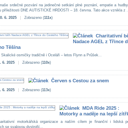
 naše srdečné pozvání na jedinečné setkání plné poznání, empatie a hudby,
u příležitosti DNE AUTISTICKÉ HRDOSTI – 18. června. Tato akce vznikla z .
0. 6. 2025
|
Zobrazeno (
111x
)
Charitativní b
Nadace AGEL z Třince 
ho Těšína
 Skalické osmičky tradičně i Oceláři – letos Flynn a Průšek...
. 6. 2025
|
Zobrazeno (
110x
)
Červen s Cestou za snem
. 6. 2025
|
Zobrazeno (
113x
)
MDA Ride 2025 :
Motorky a naděje na lepší zítř
ritativní motorkářská organizace a naším cílem je finanční i lidská p
h se svalovou dystrofií...