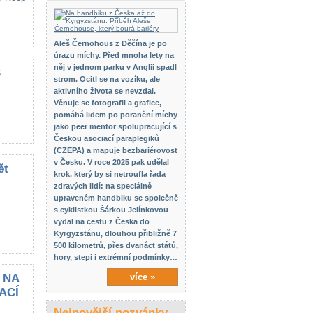
Aleš Černohous z Děčína je po
úrazu míchy. Před mnoha lety na
něj v jednom parku v Anglii spadl
S
strom. Ocitl se na vozíku, ale
aktivního života se nevzdal.
Věnuje se fotografii a grafice,
pomáhá lidem po poranění míchy
jako peer mentor spolupracující s
Českou asociací paraplegiků
(CZEPA) a mapuje bezbariérovost
v Česku. V roce 2025 pak udělal
ět
krok, který by si netroufla řada
zdravých lidí: na speciálně
upraveném handbiku se společně
s cyklistkou Šárkou Jelínkovou
vydal na cestu z Česka do
Kyrgyzstánu, dlouhou přibližně 7
500 kilometrů, přes dvanáct států,
hory, stepi i extrémní podmínky…
 NA
více »
ACÍ
Nejnovější pozvánky