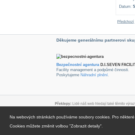
Datum:
5
Předchozí
Děkujeme generálnímu partnerovi sku
Bezpečnostní agentura
D.I.SEVEN FACILI
Facility management a podpůrné činnosti.
Poskytujeme
Náhradní plnění
.
Překlepy:
Lidé náš web hledají také těmito výraz
Důležité odkazy:
Na webových stránkách používáme soubory cookies. Pro některé úč
Podmínky pro užívání blogu
|
Mapa stránek
|
Kon
Copyright 2026
|
Internetový marketing
:
Optim
Cookies můžete změnit volbou "Zobrazit detaily".