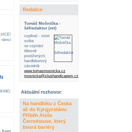
Redakce
Tomáš Mošnička -
šéfredaktor (ret)
 LVICE!
vzpěrač - mistr
 rámci
světa
ve vzpírání
tělesně
postižených,
handbikerový
závodník
www.tomasmosnicka.cz
mosnicka@zijushandicapem.cz
EN
KINO,
Aktuální rozhovor:
Na handbiku z Česka
až do Kyrgyzstánu:
Příběh Aleše
Černohouse, který
bourá bariéry
u Keep