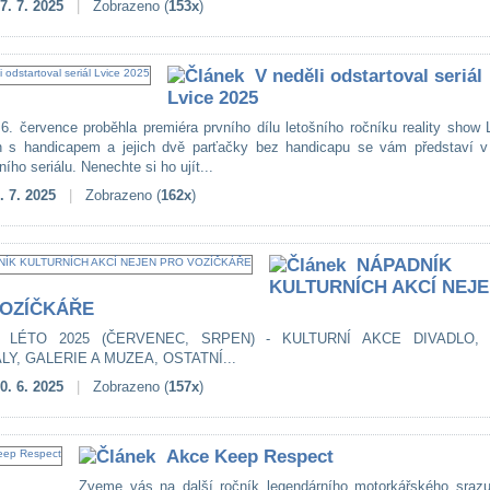
7. 7. 2025
|
Zobrazeno (
153x
)
V neděli odstartoval seriál
Lvice 2025
 6. července proběhla premiéra prvního dílu letošního ročníku reality show
 s handicapem a jejich dvě parťačky bez handicapu se vám představí v
vního seriálu. Nenechte si ho ujít...
. 7. 2025
|
Zobrazeno (
162x
)
NÁPADNÍK
KULTURNÍCH AKCÍ NEJ
VOZÍČKÁŘE
 LÉTO 2025 (ČERVENEC, SRPEN) - KULTURNÍ AKCE DIVADLO, 
LY, GALERIE A MUZEA, OSTATNÍ...
0. 6. 2025
|
Zobrazeno (
157x
)
Akce Keep Respect
Zveme vás na další ročník legendárního motorkářského sraz