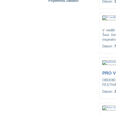
Příjemnou zábavu!
Datum:
1
S handicapem
na cestách
Zdraví
V neděli
a pomůcky
Šest žen
inspirati
Datum:
7
Vzdělání, práce
a příspěvky
Náhradní
plnění
PRO 
OBDOBÍ
Rodina a děti
FESTIVA
Datum:
3
Společné zájmy
a volný čas