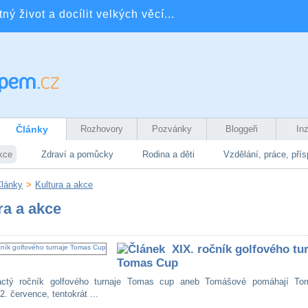
ý život a docílit velkých věcí...
Články
Rozhovory
Pozvánky
Bloggeři
In
kce
Zdraví a pomůcky
Rodina a děti
Vzdělání, práce, pří
lánky
>
Kultura a akce
ra a akce
XIX. ročník golfového tu
Tomas Cup
áctý ročník golfového turnaje Tomas cup aneb Tomášové pomáhají T
2. července, tentokrát ...