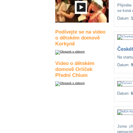
Přijměte
se koná 
Datum:
1
Podívejte se na video
o dětském domově
Korkyně
České
Na startu
Video o dětském
Datum:
9
domově Orlíček
Přední Chlum
Datum:
6
Jsme cha
nemocnýc