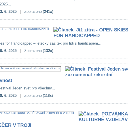
2025...
3. 6. 2025
|
Zobrazeno (
241x
)
Již zítra - OPEN SKIE
FOR HANDICAPPED
es for Handicapped – letecký zážitek pro lidi s handicapem...
0. 6. 2025
|
Zobrazeno (
132x
)
Festival Jeden sv
zaznamenal rekordní
vnost
estival Jeden svět pro všechny...
9. 6. 2025
|
Zobrazeno (
118x
)
POZVÁNKA
KULTURNĚ VZDĚLÁV
ČER V TROJI