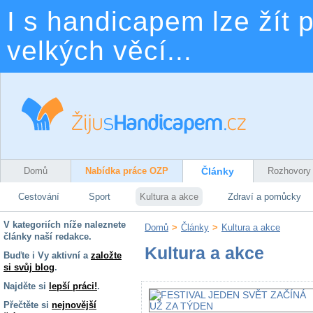
I s handicapem lze žít p
velkých věcí...
Domů
Nabídka práce OZP
Články
Rozhovory
Cestování
Sport
Kultura a akce
Zdraví a pomůcky
V kategoriích níže naleznete
Domů
>
Články
>
Kultura a akce
články naší redakce.
Kultura a akce
Buďte i Vy aktivní a
založte
si svůj blog
.
Najděte si
lepší práci!
.
Přečtěte si
nejnovější