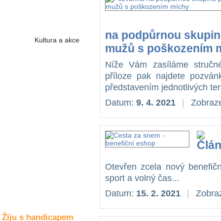
Společné zájmy
a volný čas
na podpůrnou skupinu
Kultura a akce
mužů s poškozením 
Níže Vám zasíláme stručn
příloze pak najdete pozván
Rozhovory
a příběhy
představením jednotlivých ter
osobností
Datum:
9. 4. 2021
|
Zobraze
Sport
zdravotně
postižených
Žiju s humorem
Otevřen zcela nový benefič
sport a volný čas...
Datum:
15. 2. 2021
|
Zobraz
Žiju s handicapem