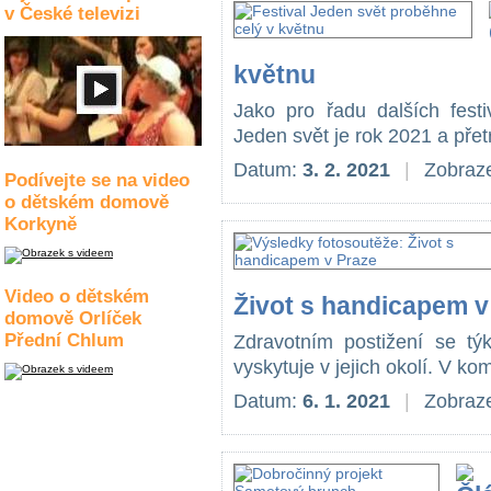
v České televizi
květnu
Jako pro řadu dalších festiv
Jeden svět je rok 2021 a přet
Datum:
3. 2. 2021
|
Zobraze
Podívejte se na video
o dětském domově
Korkyně
Video o dětském
Život s handicapem v
domově Orlíček
Přední Chlum
Zdravotním postižení se t
vyskytuje v jejich okolí. V k
Datum:
6. 1. 2021
|
Zobraze