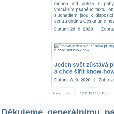
mohou mít potíže s pohyb
vnímáním psaného textu, ob
sluchadlem jsou k dispozici
centru dodala Česká unie nes
Datum:
29. 9. 2020
|
Zobraz
Jeden svět zůstává p
a chce šířit know-ho
Datum:
8. 9. 2020
|
Zobraze
Předchozí
1
…
6
…
10
11
12
13
14
15
16
…
Děkujeme generálnímu pa