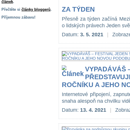
článek
.
ZA TÝDEN
Přečtěte si
články bloggerů
.
Příjemnou zábavu!
Přesně za týden začíná Mezi
o lidských právech Jeden svět,
S handicapem
na cestách
Datum:
3. 5. 2021
|
Zobraze
Zdraví
a pomůcky
VYPADÁVÁŠ –
Vzdělání, práce
a příspěvky
PŘEDSTAVUJ
ROČNÍKU A JEHO 
Náhradní
Internetové připojení, zapnu
plnění
snaha alespoň na chvilku vidě
Datum:
13. 4. 2021
|
Zobraz
Rodina a děti