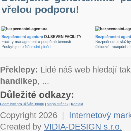
vřelou podporu!
Bezpečnostní agentura
D.I.SEVEN FACILITY
B
ezpečnostní agen
Facility management a podpůrné činnosti.
Bezpečnostní služb
Poskytujeme
Náhradní plnění
.
úklidové ,recepční s
Překlepy:
Lidé náš web hledají tak
handikep
, ...
Důležité odkazy:
Podmínky pro užívání blogu
|
Mapa stránek
|
Kontakt
Copyright 2026
|
Internetový mar
Created by
VIDIA-DESIGN s.r.o.