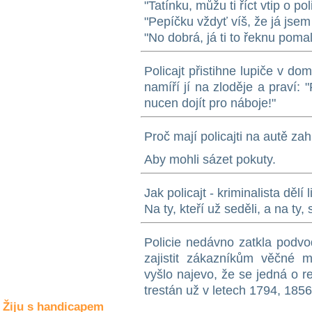
"Tatínku, můžu ti říct vtip o po
Společné zájmy
a volný čas
"Pepíčku vždyť víš, že já jsem 
"No dobrá, já ti to řeknu pomale
Kultura a akce
Policajt přistihne lupiče v d
namíří jí na zloděje a praví
nucen dojít pro náboje!"
Rozhovory
a příběhy
osobností
Proč mají policajti na autě za
Sport
Aby mohli sázet pokuty.
zdravotně
postižených
Jak policajt - kriminalista dělí l
Na ty, kteří už seděli, a na ty,
Žiju s humorem
Policie nedávno zatkla podvod
zajistit zákazníkům věčné ml
vyšlo najevo, že se jedná o re
trestán už v letech 1794, 185
Žiju s handicapem