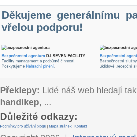
Děkujeme generálnímu pa
vřelou podporu!
Bezpečnostní agentura
D.I.SEVEN FACILITY
B
ezpečnostní agen
Facility management a podpůrné činnosti.
Bezpečnostní služb
Poskytujeme
Náhradní plnění
.
úklidové ,recepční s
Překlepy:
Lidé náš web hledají tak
handikep
, ...
Důležité odkazy:
Podmínky pro užívání blogu
|
Mapa stránek
|
Kontakt