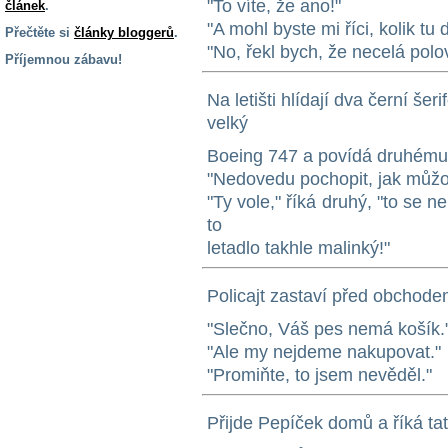
"To víte, že ano!"
článek
.
"A mohl byste mi říci, kolik tu d
Přečtěte si
články bloggerů
.
"No, řekl bych, že necelá polo
Příjemnou zábavu!
S handicapem
Na letišti hlídají dva černí še
na cestách
velký
Boeing 747 a povídá druhému
Zdraví
"Nedovedu pochopit, jak můžou 
a pomůcky
"Ty vole," říká druhý, "to se 
to
Vzdělání, práce
letadlo takhle malinký!"
a příspěvky
Policajt zastaví před obchod
Náhradní
plnění
"Slečno, Váš pes nemá košík.
"Ale my nejdeme nakupovat."
"Promiňte, to jsem nevěděl."
Rodina a děti
Přijde Pepíček domů a říká tat