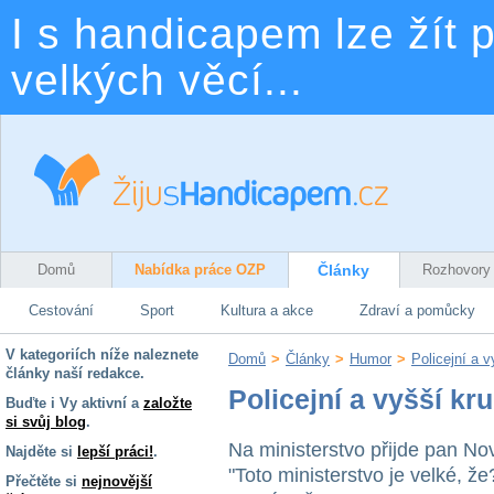
I s handicapem lze žít p
velkých věcí...
Domů
Nabídka práce OZP
Články
Rozhovory
Cestování
Sport
Kultura a akce
Zdraví a pomůcky
V kategoriích níže naleznete
Domů
>
Články
>
Humor
>
Policejní a 
články naší redakce.
Policejní a vyšší kr
Buďte i Vy aktivní a
založte
si svůj blog
.
Na ministerstvo přijde pan Nov
Najděte si
lepší práci!
.
"Toto ministerstvo je velké, že
Přečtěte si
nejnovější