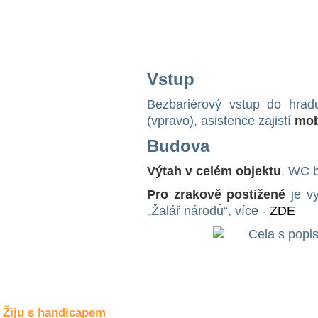
Společné zájmy
a volný čas
Kultura a akce
Vstup
Bezbariérový vstup do hradu
Rozhovory
(vpravo), asistence zajistí
mob
a příběhy
osobností
Budova
Sport
Výtah v celém objektu
. WC b
zdravotně
postižených
Pro zrakově postižené
je vy
„Žalář národů“, více -
ZDE
Žiju s humorem
Žiju s handicapem