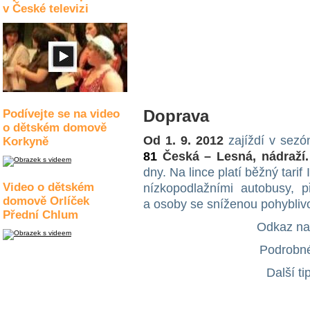
v České televizi
Doprava
Podívejte se na video
o dětském domově
Od 1. 9. 2012
zajíždí v sezó
Korkyně
81
Česká – Lesná, nádraží
dny. Na lince platí běžný tari
Video o dětském
nízkopodlažními autobusy, p
domově Orlíček
a osoby se sníženou pohyblivo
Přední Chlum
Odkaz na 
Podrobné
Další ti