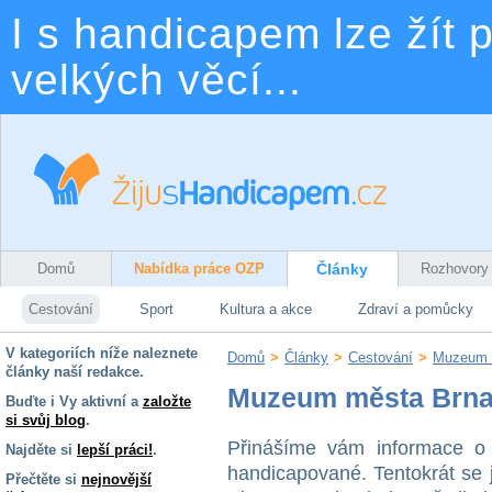
I s handicapem lze žít p
velkých věcí...
Domů
Nabídka práce OZP
Články
Rozhovory
Cestování
Sport
Kultura a akce
Zdraví a pomůcky
V kategoriích níže naleznete
Domů
>
Články
>
Cestování
>
Muzeum m
články naší redakce.
Muzeum města Brna 
Buďte i Vy aktivní a
založte
si svůj blog
.
Přinášíme vám informace o 
Najděte si
lepší práci!
.
handicapované. Tentokrát se
Přečtěte si
nejnovější