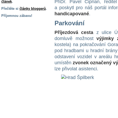
PhDr. Pavel Ciprian, ředit
článek
.
a poskytl pro náš portál inf
Přečtěte si
články bloggerů
.
handicapované
.
Příjemnou zábavu!
Parkování
S handicapem
na cestách
Příjezdová cesta
z ulice Ú
domluvě možnost
výjimky 
Zdraví
kostela) na pokračování Gora
a pomůcky
pod hradbami u hradní brány
odstavení vozidel v areálu h
umístěn
zvonek označený v
Vzdělání, práce
a příspěvky
lze přivolat asistenci.
Náhradní
plnění
Rodina a děti