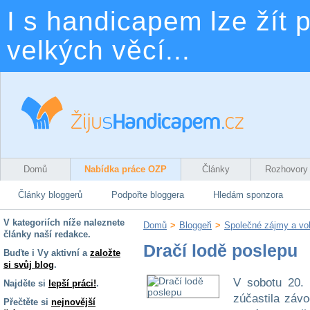
I s handicapem lze žít p
velkých věcí...
Domů
Nabídka práce OZP
Články
Rozhovory
Články bloggerů
Podpořte bloggera
Hledám sponzora
V kategoriích níže naleznete
Domů
>
Bloggeři
>
Společné zájmy a vo
články naší redakce.
Dračí lodě poslepu
Buďte i Vy aktivní a
založte
si svůj blog
.
V sobotu 20. 
Najděte si
lepší práci!
.
zúčastila záv
Přečtěte si
nejnovější