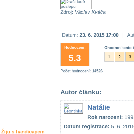
Společné zájmy
a volný čas
Zdroj:
Václav Kváča
Kultura a akce
Datum:
23. 6. 2015 17:00
|
Aut
Rozhovory
Hodnocení:
Ohodnoť tento č
a příběhy
5.3
osobností
1
2
3
Sport
Počet hodnocení:
14526
zdravotně
postižených
Žiju s humorem
Autor článku:
Natálie
Rok narození:
199
Datum registrace:
5. 6. 201
Žiju s handicapem