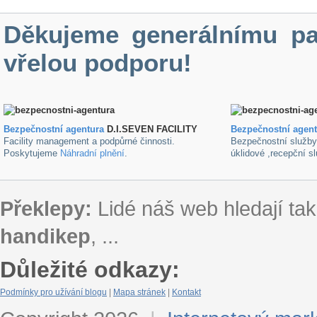
Děkujeme generálnímu pa
vřelou podporu!
Bezpečnostní agentura
D.I.SEVEN FACILITY
B
ezpečnostní agen
Facility management a podpůrné činnosti.
Bezpečnostní služb
Poskytujeme
Náhradní plnění
.
úklidové ,recepční s
Překlepy:
Lidé náš web hledají tak
handikep
, ...
Důležité odkazy:
Podmínky pro užívání blogu
|
Mapa stránek
|
Kontakt