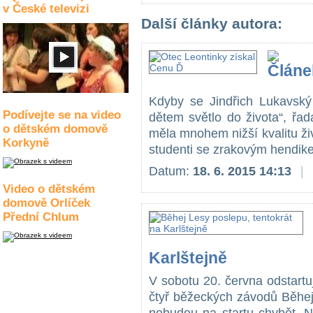
v České televizi
Další články autora:
Kdyby se Jindřich Lukavský 
Podívejte se na video
dětem světlo do života“, řa
o dětském domově
měla mnohem nižší kvalitu živo
Korkyně
studenti se zrakovým hendik
Datum:
18. 6. 2015 14:13
|
Video o dětském
domově Orlíček
Přední Chlum
Karlštejně
V sobotu 20. června odstartuje
čtyř běžeckých závodů Běhej