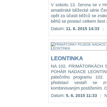
V sobotu 13. června se v Hra
amatérské běžecké série Če
opět za účasti běžců se zrak
běhů se postaví celkem šest 
Datum:
11. 6. 2015 14:33
|
LEONTINKA
NA 102. PRIMÁTORKÁCH 
POHÁR NADACE LEONTINKA 
pátečního programu 102.
představí veslaři se z
kombinovaným postižením. O 
Datum:
5. 6. 2015 11:33
|
N