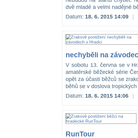
nebudou na startu chybět. N
dvě mladé a velmi nadějné bě
Datum:
18. 6. 2015 14:09
|
nechyběli na závodec
V sobotu 13. června se v Hra
amatérské běžecké série Če
opět za účasti běžců se zrak
běhů se v doslova tropických 
Datum:
18. 6. 2015 14:06
|
RunTour