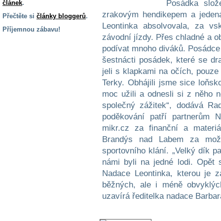
Posádka slož
článek
.
zrakovým hendikepem a jedená
Přečtěte si
články bloggerů
.
Leontinka absolvovala, za vs
Příjemnou zábavu!
závodní jízdy. Přes chladné a ob
S handicapem
podívat mnoho diváků. Posádce 
na cestách
šestnácti posádek, které se dra
jeli s klapkami na očích, pouz
Zdraví
Terky. Obhájili jsme sice loňsk
a pomůcky
moc užili a odnesli si z něho 
společný zážitek“, dodává Ra
poděkování patří partnerům N
Vzdělání, práce
a příspěvky
mikr.cz za finanční a materi
Brandýs nad Labem za možno
sportovního klání. „Velký dík 
Náhradní
plnění
námi byli na jedné lodi. Opět 
Nadace Leontinka, kterou je z
běžných, ale i méně obvyklých
Rodina a děti
uzavírá ředitelka nadace Barba