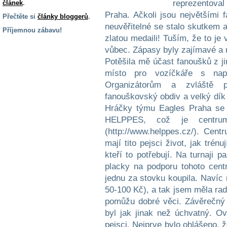
reprezentov
článek
.
Praha. Ačkoli jsou největšími f
Přečtěte si
články bloggerů
.
neuvěřitelné se stalo skutkem a
Příjemnou zábavu!
zlatou medaili! Tuším, že to je 
S handicapem
vůbec. Zápasy byly zajímavé a 
na cestách
Potěšila mě účast fanoušků z ji
místo pro vozíčkáře s nap
Zdraví
Organizátorům a zvláště 
a pomůcky
fanouškovský obdiv a velký dík 
Hráčky týmu Eagles Praha se t
HELPPES, což je centru
Vzdělání, práce
a příspěvky
(http://www.helppes.cz/). Cent
mají tito pejsci život, jak tré
kteří to potřebují. Na turnaji
Náhradní
plnění
placky na podporu tohoto cent
jednu za stovku koupila. Navíc 
50-100 Kč), a tak jsem měla ra
Rodina a děti
pomůžu dobré věci. Závěrečný 
byl jak jinak než úchvatný. O
pejsci. Nejprve bylo ohlášeno, 