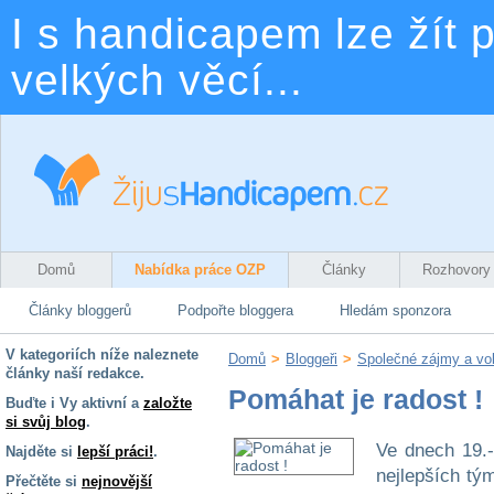
I s handicapem lze žít p
velkých věcí...
Domů
Nabídka práce OZP
Články
Rozhovory
Články bloggerů
Podpořte bloggera
Hledám sponzora
V kategoriích níže naleznete
Domů
>
Bloggeři
>
Společné zájmy a vo
články naší redakce.
Pomáhat je radost !
Buďte i Vy aktivní a
založte
si svůj blog
.
Ve dnech 19.-
Najděte si
lepší práci!
.
nejlepších tý
Přečtěte si
nejnovější