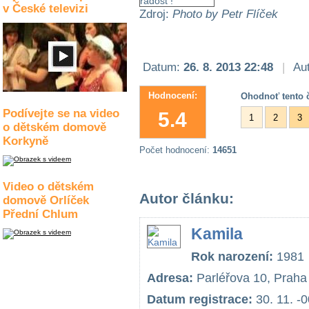
v České televizi
Zdroj:
Photo by Petr Flíček
Datum:
26. 8. 2013 22:48
|
Aut
Hodnocení:
Ohodnoť tento č
Podívejte se na video
5.4
1
2
3
o dětském domově
Korkyně
Počet hodnocení:
14651
Video o dětském
Autor článku:
domově Orlíček
Přední Chlum
Kamila
Rok narození:
1981
Adresa:
Parléřova 10, Praha
Datum registrace:
30. 11. -