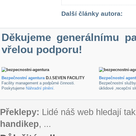
Další články autora:
Děkujeme generálnímu pa
vřelou podporu!
Bezpečnostní agentura
D.I.SEVEN FACILITY
B
ezpečnostní agen
Facility management a podpůrné činnosti.
Bezpečnostní služb
Poskytujeme
Náhradní plnění
.
úklidové ,recepční s
Překlepy:
Lidé náš web hledají tak
handikep
, ...