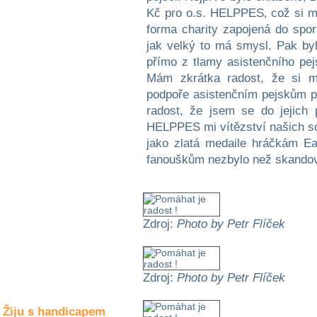
Společné zájmy
Kč pro o.s. HELPPES, což si my
a volný čas
forma charity zapojená do spor
jak velký to má smysl. Pak by
Kultura a akce
přímo z tlamy asistenčního pej
Mám zkrátka radost, že si mé
podpoře asistenčním pejskům p
Rozhovory
radost, že jsem se do jejich 
a příběhy
HELPPES mi vítězství našich sof
osobností
jako zlatá medaile hráčkám Ea
fanouškům nezbylo než skando
Sport
zdravotně
postižených
Žiju s humorem
Zdroj:
Photo by Petr Flíček
Zdroj:
Photo by Petr Flíček
Žiju s handicapem