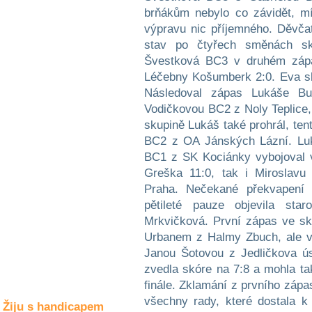
Společné zájmy
brňákům nebylo co závidět, m
a volný čas
výpravu nic příjemného. Děvča
stav po čtyřech směnách sk
Kultura a akce
Švestková BC3 v druhém zápa
Léčebny Košumberk 2:0. Eva sk
Následoval zápas Lukáše B
Rozhovory
Vodičkovou BC2 z Noly Teplice,
a příběhy
skupině Lukáš také prohrál, ten
osobností
BC2 z OA Jánských Lázní. Luk
BC1 z SK Kociánky vybojoval v
Sport
zdravotně
Greška 11:0, tak i Miroslavu
postižených
Praha. Nečekané překvapení 
pětileté pauze objevila st
Žiju s humorem
Mrkvičková. První zápas ve sk
Urbanem z Halmy Zbuch, ale v
Janou Šotovou z Jedličkova ú
zvedla skóre na 7:8 a mohla ta
finále. Zklamání z prvního zápa
všechny rady, které dostala k 
Žiju s handicapem