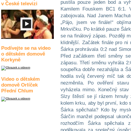
pustila pouze jeden bod a vy
v České televizi
Kamilem Fouskem BC1 6:1. V
zabojovala. Nad Janem Machuto
„Pájo, jsem ve finále!“ objí
Mrkvičku. Po krátké pauze Šárka
se na finálový zápas. Později m
klidnější. Začátek finále pro n
Podívejte se na video
Šárka prohrávala 0:2 nad Simo
o dětském domově
Před začátkem třetí směny se
Korkyně
zápasu. Třetí směnu vyhrála 2:
soupeřka dobře nezahájila a Šá
hodila svůj červený míč tak d
Video o dětském
nezměnila. Po ověření stavu
domově Orlíček
vyházela mimo. Konečný stav 
Přední Chlum
Slzy štěstí se jí rázem hrnuly
kolem krku, aby byl první, kdo
Šárka spěchala? Kdo by mysle
Šárčin manžel podepsal ukonče
rozhodčím Šárka spěchala 
poděkovala za společný úspěc