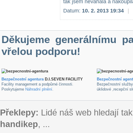
tak jsem neváhala a nakoupila
Datum:
10. 2. 2013 19:34
|
Děkujeme generálnímu pa
vřelou podporu!
Bezpečnostní agentura
D.I.SEVEN FACILITY
B
ezpečnostní agen
Facility management a podpůrné činnosti.
Bezpečnostní služb
Poskytujeme
Náhradní plnění
.
úklidové ,recepční s
Překlepy:
Lidé náš web hledají tak
handikep
, ...