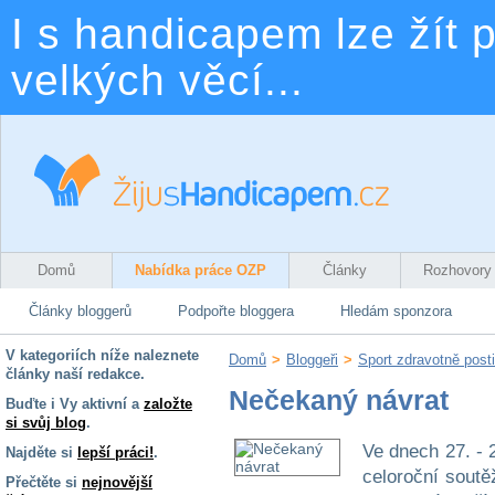
I s handicapem lze žít p
velkých věcí...
Domů
Nabídka práce OZP
Články
Rozhovory
Články bloggerů
Podpořte bloggera
Hledám sponzora
V kategoriích níže naleznete
Domů
>
Bloggeři
>
Sport zdravotně post
články naší redakce.
Nečekaný návrat
Buďte i Vy aktivní a
založte
si svůj blog
.
Ve dnech 27. - 2
Najděte si
lepší práci!
.
celoroční soutě
Přečtěte si
nejnovější