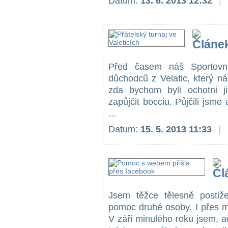
Datum:
13. 6. 2013 12:32
|
Před časem náš Sportovní
důchodců z Velatic, který ná
zda bychom byli ochotni j
zapůjčit bocciu. Půjčili jsme
...
Datum:
15. 5. 2013 11:33
|
Jsem těžce tělesně postiž
pomoc druhé osoby. I přes mů
V září minulého roku jsem, ač