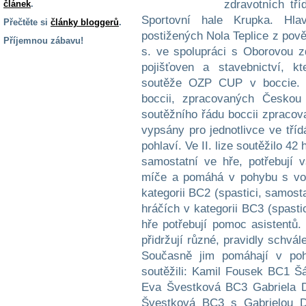
zdravotních tř
článek
.
Sportovní hale Krupka. Hla
Přečtěte si
články bloggerů
.
postižených Nola Teplice z pov
Příjemnou zábavu!
s. ve spolupráci s Oborovou z
S handicapem
pojišťoven a stavebnictví, k
na cestách
soutěže OZP CUP v boccie. H
boccii, zpracovaných Českou 
Zdraví
soutěžního řádu boccii zpraco
a pomůcky
vypsány pro jednotlivce ve tř
pohlaví. Ve II. lize soutěžilo 42
samostatní ve hře, potřebují 
Vzdělání, práce
a příspěvky
míče a pomáhá v pohybu s voz
kategorii BC2 (spastici, samost
hráčích v kategorii BC3 (spastic
Náhradní
plnění
hře potřebují pomoc asistentů.
přidržují různé, pravidly schvá
Současně jim pomáhají v po
Rodina a děti
soutěžili: Kamil Fousek BC1 
Eva Švestková BC3 Gabriela D
Švestková BC3 s Gabrielou 