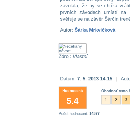
zavolala, že by se chtěla vrát
prvních závodech umístí na p
svěřuje se na závěr Šárčin tren
Autor:
Šárka Mrkvičková
Zdroj:
Vlastní
Datum:
7. 5. 2013 14:15
|
Auto
Hodnocení:
Ohodnoť tento č
5.4
1
2
3
Počet hodnocení:
14577