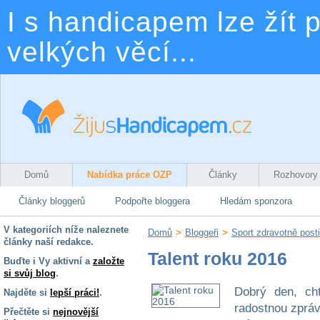
I s handicapem lze žít p
velkých věcí...
Domů
Nabídka práce OZP
Články
Rozhovory
Články bloggerů
Podpořte bloggera
Hledám sponzora
V kategoriích níže naleznete
Domů
>
Bloggeři
>
Sport zdravotně post
články naší redakce.
Talent roku 2016
Buďte i Vy aktivní a
založte
si svůj blog
.
Dobrý den, ch
Najděte si
lepší práci!
.
radostnou zprávu
Přečtěte si
nejnovější