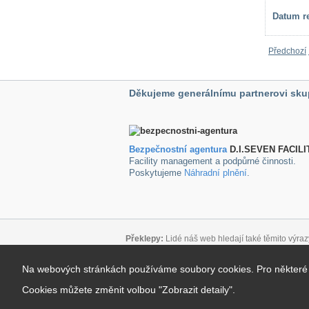
Datum re
Předchozí
Děkujeme generálnímu partnerovi sku
Bezpečnostní agentura
D.I.SEVEN FACILI
Facility management a podpůrné činnosti.
Poskytujeme
Náhradní plnění
.
Překlepy:
Lidé náš web hledají také těmito výraz
Důležité odkazy:
Na webových stránkách používáme soubory cookies. Pro některé úč
Podmínky pro užívání blogu
|
Mapa stránek
|
Kon
Copyright 2026
|
Internetový marketing
:
Optim
Cookies můžete změnit volbou "Zobrazit detaily".