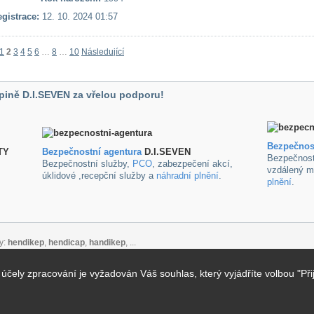
gistrace:
12. 10. 2024 01:57
1
2
3
4
5
6
…
8
…
10
Následující
pině D.I.SEVEN za vřelou podporu!
Bezpečnos
TY
B
ezpečnostní agentura
D.I.SEVEN
Bezpečnost
Bezpečnostní služby,
PCO
, zabezpečení akcí,
vzdálený m
úklidové ,recepční služby a
náhradní plnění
.
plnění
.
y:
hendikep
,
hendicap
,
handikep
, ...
ely zpracování je vyžadován Váš souhlas, který vyjádříte volbou "Při
takt
alizace pro vyhledávače
: Created by
VIDIA-DESIGN s.r.o.