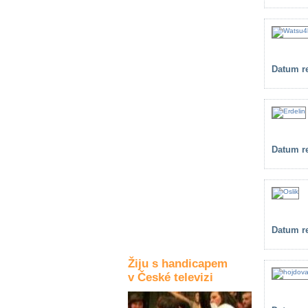
Kultura a akce
Rozhovory
Datum re
a příběhy
osobností
Sport
zdravotně
postižených
Datum re
Žiju s humorem
Datum re
Žiju s handicapem
v České televizi