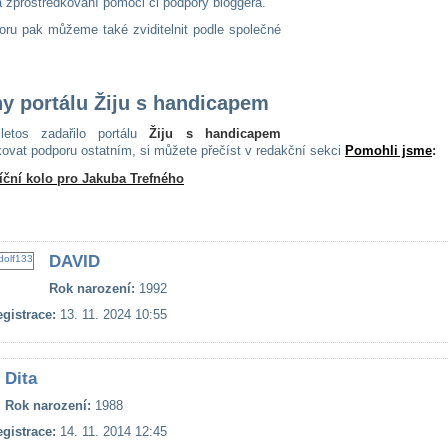
 zprostředkování pomoci či podpory bloggera.
oru pak můžeme také zviditelnit podle společné
hy portálu Žiju s handicapem
etos zadařilo portálu
Žiju s handicapem
kovat podporu ostatním, si můžete přečíst v redakční sekci
Pomohli jsme
:
íční kolo pro Jakuba Trefného
DAVID
Rok narození:
1992
gistrace:
13. 11. 2024 10:55
Dita
Rok narození:
1988
gistrace:
14. 11. 2014 12:45