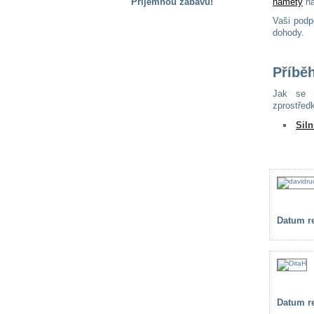
Příjemnou zábavu!
náměty
na
Vaši podp
S handicapem
dohody.
na cestách
Příbě
Zdraví
a pomůcky
Jak se l
zprostřed
Siln
Vzdělání, práce
a příspěvky
Náhradní
plnění
Datum re
Rodina a děti
Společné zájmy
a volný čas
Datum re