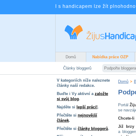
I s handicapem lze žít plnohodnotn
Domů
Nabídka práce OZP
Články bloggerů
Podpořte bloggera
V kategoriích níže naleznete
Domů
>
B
články naší redakce.
Podpo
Buďte i Vy aktivní a
založte
si svůj blog
.
Portál
Žij
Najděte si
lepší práci!
.
se navzáj
Přečtěte si
nejnovější
Chcete-li
článek
.
Již brzy
Přečtěte si
články bloggerů
.
a blogge