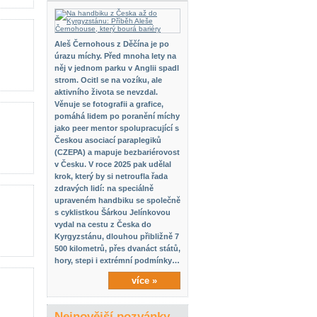
Aleš Černohous z Děčína je po
úrazu míchy. Před mnoha lety na
něj v jednom parku v Anglii spadl
strom. Ocitl se na vozíku, ale
aktivního života se nevzdal.
Věnuje se fotografii a grafice,
pomáhá lidem po poranění míchy
jako peer mentor spolupracující s
Českou asociací paraplegiků
(CZEPA) a mapuje bezbariérovost
v Česku. V roce 2025 pak udělal
krok, který by si netroufla řada
zdravých lidí: na speciálně
upraveném handbiku se společně
s cyklistkou Šárkou Jelínkovou
vydal na cestu z Česka do
Kyrgyzstánu, dlouhou přibližně 7
500 kilometrů, přes dvanáct států,
hory, stepi i extrémní podmínky…
více »
Nejnovější pozvánky