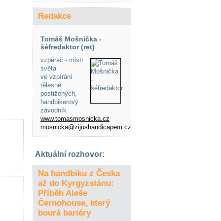
Redakce
Tomáš Mošnička -
šéfredaktor (ret)
vzpěrač - mistr
světa
ve vzpírání
tělesně
postižených,
handbikerový
závodník
www.tomasmosnicka.cz
mosnicka@zijushandicapem.cz
Aktuální rozhovor:
Na handbiku z Česka
až do Kyrgyzstánu:
Příběh Aleše
Černohouse, který
bourá bariéry