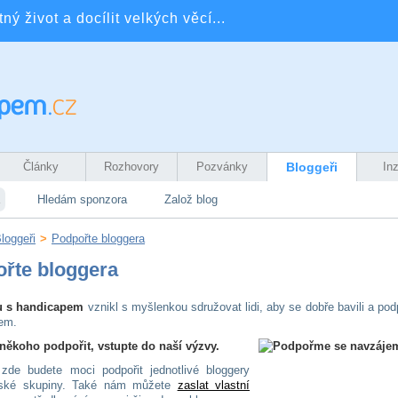
ý život a docílit velkých věcí...
Články
Rozhovory
Pozvánky
Bloggeři
In
Hledám sponzora
Založ blog
loggeři
>
Podpořte bloggera
řte bloggera
u s handicapem
vznikl s myšlenkou sdružovat lidi, aby se dobře bavili a pod
em.
 někoho podpořit, vstupte do naší výzvy.
zde budete moci podpořit jednotlivé bloggery
rské skupiny. Také nám můžete
zaslat vlastní