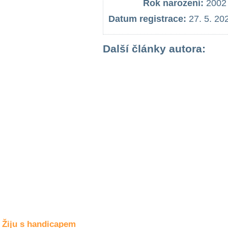
Rok narození:
2002
Společné zájmy
a volný čas
Datum registrace:
27. 5. 20
Kultura a akce
Další články autora:
Rozhovory
a příběhy
osobností
Sport
zdravotně
postižených
Žiju s humorem
Žiju s handicapem