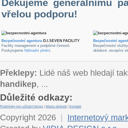
Děkujeme generálnímu pa
vřelou podporu!
Bezpečnostní agentura
D.I.SEVEN FACILITY
B
ezpečnostní agen
Facility management a podpůrné činnosti.
Bezpečnostní služb
Poskytujeme
Náhradní plnění
.
úklidové ,recepční s
Překlepy:
Lidé náš web hledají tak
handikep
, ...
Důležité odkazy:
Podmínky pro užívání blogu
|
Mapa stránek
|
Kontakt
Copyright 2026
|
Internetový mar