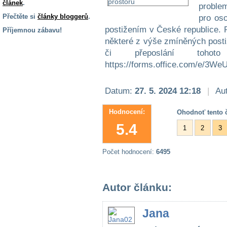
článek
.
problem
Přečtěte si
články bloggerů
.
pro os
postižením v České republice.
Příjemnou zábavu!
některé z výše zmíněných posti
S handicapem
či přeposlání tohoto
na cestách
https://forms.office.com/e/3
Zdraví
Datum:
27. 5. 2024 12:18
|
Aut
a pomůcky
Hodnocení:
Ohodnoť tento č
Vzdělání, práce
5.4
a příspěvky
1
2
3
Počet hodnocení:
6495
Náhradní
plnění
Autor článku:
Rodina a děti
Jana