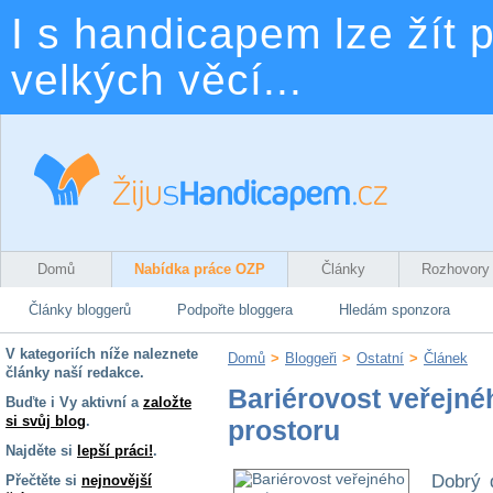
I s handicapem lze žít p
velkých věcí...
Domů
Nabídka práce OZP
Články
Rozhovory
Články bloggerů
Podpořte bloggera
Hledám sponzora
V kategoriích níže naleznete
Domů
>
Bloggeři
>
Ostatní
>
Článek
články naší redakce.
Bariérovost veřejné
Buďte i Vy aktivní a
založte
si svůj blog
.
prostoru
Najděte si
lepší práci!
.
Dobrý 
Přečtěte si
nejnovější