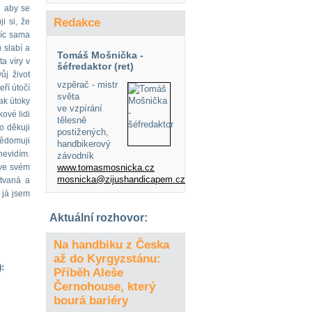
h aby se
Redakce
i si, že
víc sama
 slabí a
Tomáš Mošnička -
a víry v
šéfredaktor (ret)
ůj život
vzpěrač - mistr
eří útočí
světa
jak útoky
ve vzpírání
kové lidi
tělesně
to děkuji
postižených,
vědomuji
handbikerový
nevidím.
závodník
 ve svém
www.tomasmosnicka.cz
mosnicka@zijushandicapem.cz
štvaná a
 já jsem
Aktuální rozhovor:
Na handbiku z Česka
až do Kyrgyzstánu:
:
Příběh Aleše
Černohouse, který
bourá bariéry