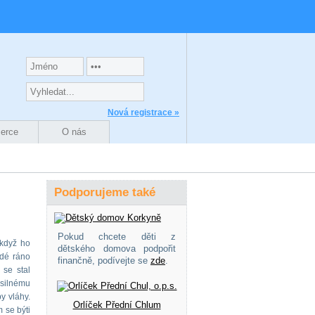
Nová registrace »
zerce
O nás
Podporujeme také
Pokud chcete děti z
 když ho
dětského domova podpořit
ždé ráno
finančně, podívejte se
zde
.
 se stal
 silnému
y vláhy.
Orlíček Přední Chlum
m se býti