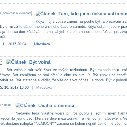
Tam, kde jsem čekala vstřícno
Když můj život se změnil na pouhé bytí a přežívání z
 Bylo mi za to dáno mnoho a mnoho času o samotě. Když ostatní jsou v prác
a já den co den zůstávám sama, abych zase sama se sebou řešila, jak zvrát
ráti ...
. 11. 2017 20:04
|
Miroslava
Být volná
Být volná a mít svůj život ve svých rozhodnutí. Být rozhodnutá a umě
ěřovat. Být zaměřena na svá přání a chtít za nimi jít. Být znovu na cestě
nebát se. Být statečná a vědět, že vše co život přináší je dobré. Být v pohodě
5. 10. 2017 13:03
|
Miroslava
Úvaha o nemoci
Nedávno teda vlastně včera při rozhovoru s jedním mým kam
uvědomila jednu věc, která se děje mezi zdravím a nemocným člověkem. Ve 
věk dostane nálepku "NEMOCNÝ" začnou se kolem něj dít úplně jiné věci ne