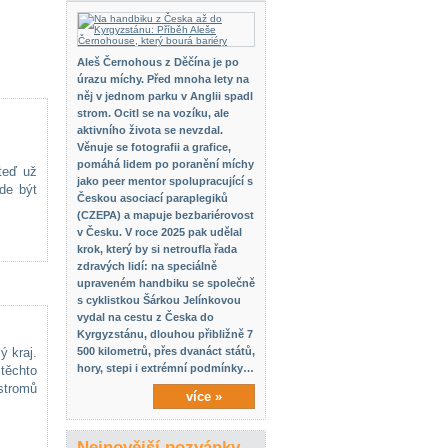
Aleš Černohous z Děčína je po
úrazu míchy. Před mnoha lety na
něj v jednom parku v Anglii spadl
strom. Ocitl se na vozíku, ale
aktivního života se nevzdal.
Věnuje se fotografii a grafice,
pomáhá lidem po poranění míchy
teď už
jako peer mentor spolupracující s
de být
Českou asociací paraplegiků
(CZEPA) a mapuje bezbariérovost
v Česku. V roce 2025 pak udělal
krok, který by si netroufla řada
zdravých lidí: na speciálně
upraveném handbiku se společně
s cyklistkou Šárkou Jelínkovou
vydal na cestu z Česka do
Kyrgyzstánu, dlouhou přibližně 7
ý kraj.
500 kilometrů, přes dvanáct států,
hory, stepi i extrémní podmínky…
 těchto
 stromů
více »
Nejnovější pozvánky