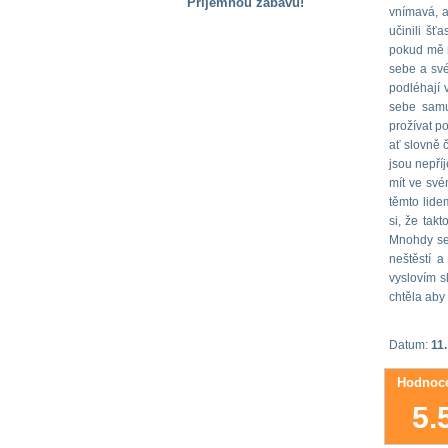
Příjemnou zábavu!
vnímavá, a
učinili šť
S handicapem
na cestách
pokud mě n
sebe a své
podléhají 
Zdraví
sebe samu 
a pomůcky
prožívat po
ať slovně č
jsou nepříj
Vzdělání, práce
mít ve svém
a příspěvky
těmto lide
si, že tak
Mnohdy se 
Náhradní
neštěstí 
plnění
vyslovím s
chtěla aby
Rodina a děti
Datum:
11.
Hodnoce
Společné zájmy
5.
a volný čas