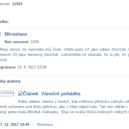
nocení:
12924
ánku:
Miroslava
Rok narození:
1979
Moje nemoc mi zamotala můj život, chtěla jsem žít jako zdraví človíček, 
musím žít jako nemocný človíček. Lukostřelba mi ukázala, že to jde, že j
stná.
gistrace:
23. 9. 2017 23:59
nky autora:
Vánoční pohádka
Kdesi daleko, daleko v horách, kde sněhová přikrývka zakryla cel
emně schováno pod bílou peřinkou, aby v klidu odpočívalo. Tak tam někde v
stojí jedna malá dřevěná chaloupka. Stojí ve svahu blízko krásných velkých
7. 12. 2017 19:49
|
Miroslava