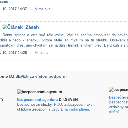
nemě ...
. 10. 2017 14:37
|
Miroslava
Zásah
Ranní sprcha a cítit své tělo volné, vše se začíná probouzet do novéh
klidu a něco k snědku, přitom stále jen myslím na tu střelbu. Oblékám s
sportovní dres, ano chystám se na další trénink s lukem přec. Beru kufr s šíp
. 10. 2017 14:28
|
Miroslava
pině D.I.SEVEN za vřelou podporu!
Bezpečnos
TY
B
ezpečnostní agentura
D.I.SEVEN
Bezpečnost
Bezpečnostní služby,
PCO
, zabezpečení akcí,
vzdálený m
úklidové ,recepční služby a
náhradní plnění
.
plnění
.