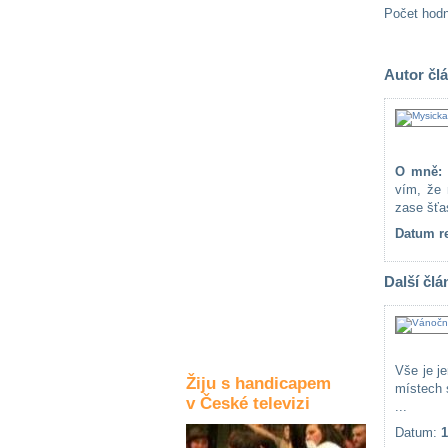
Počet hod
Kultura a akce
Autor čl
Rozhovory
a příběhy
osobností
Sport
O mně:
zdravotně
vím, že 
postižených
zase šťa
Datum re
Žiju s humorem
Další člá
Vše je j
Žiju s handicapem
místech 
v České televizi
...
Datum:
1