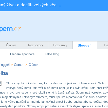
ý život a docílit velkých věcí...
Články
Rozhovory
Pozvánky
Bloggeři
In
Hledám sponzora
Založ blog
loggeři
>
Ostatní
>
Článek
lba
Slunce vychází každý den, každý den se objeví na obloze a svítí. Svítí, i
zakryje šedý mrak, tak svítí a až mrak odpluje tak svítí stále.Proto chci ka
lunce a býti pro sebe a své okolí stejně krásně zářivá. Strom než vyroste, aby
 majestátným a uctívaným stromem, musí trpělivě a pomaličku růst. Musí odolávat
ž jeho větve naklání a mnohdy láme.Musí snést i dobu sucha, aby se dočkal dob
každý den pozdravit Stromy a býti pro sebe a své okolí stejně trpělivá a silná. Učí