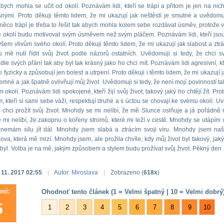
bych mohla se učit od okolí. Poznávám lidi, kteří se trápí a přitom je jen na nic
asnými. Proto děkuji těmto lidem, že mi ukazují jak neštěstí je smutné a uvědomuj
ěco trápí je třeba to řešit tak abych mohla kolem sebe rozdávat úsměv, protože 
 okolí budu motivovat svým úsměvem než svým pláčem. Poznávám lidi, kteří jsou
všem vlivům svého okolí. Proto děkuji těmto lidem, že mi ukazují jak slabost a ztrát
mě nutí řídit svůj život podle názorů ostatních. Uvědomuji si tedy, že chci sv
dle svých přání tak aby byl tak krásný jako ho chci mít. Poznávám lidi agresivní, kt
i fyzicky a způsobují jen bolest a utrpení. Proto děkuji i těmto lidem, že mi ukazují 
emné a jak špatně ovlivňují můj život. Uvědomuji si tedy, že není mojí povinností ta
 okolí. Poznávám lidi spokojené, kteří žijí svůj život, takový jaký ho chtějí žít. Pro
m, kteří si sami sebe váží, respektují druhé a s úctou se chovají ke svému okolí. U
to chci prožít svůj život. Mnohdy se mi nelíbí, že mě Slunce oslňuje a já pořádně 
mi nelíbí, že zakopnu o kořeny stromů, které mi leží v cestě. Mnohdy se utápím
a nemám sílu jít dál. Mnohdy jsem slabá a ztrácím svoji víru. Mnohdy jsem na
lova, která mě mrzí. Mnohdy jsem, ale prožila chvíle, kdy můj život byl takový, jaký
 byl. Volba je na mě, jakým způsobem a stylem budu prožívat svůj život. Pěkný den
 11. 2017 02:55
|
Autor:
Miroslava
|
Zobrazeno (
618x
)
ní:
Ohodnoť tento článek (1 = Velmi špatný | 10 = Velmi dobrý)
5
1
2
3
4
5
6
7
8
9
10