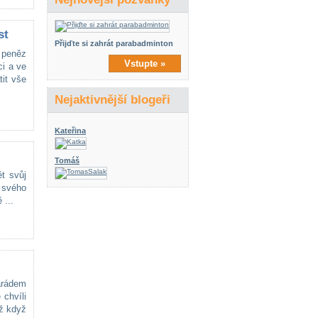
st
Přijďte si zahrát parabadminton
a peněz
Vstupte »
i a ve
it vše
Nejaktivnější blogeři
Kateřina
Tomáš
t svůj
 svého
 ...
arádem
chvíli
ž když