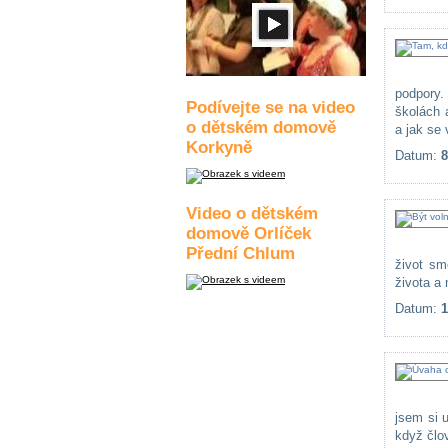
podpory.
Podívejte se na video
školách 
o dětském domově
a jak se v
Korkyně
Datum:
8
Video o dětském
domově Orlíček
Přední Chlum
život sm
života a 
Datum:
1
jsem si 
když člo