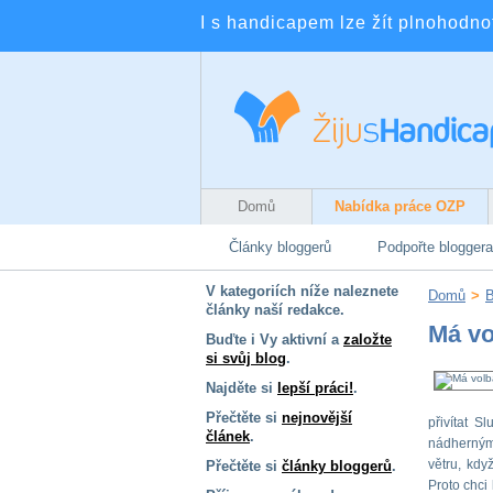
I s handicapem lze žít plnohodnotn
Domů
Nabídka práce OZP
Články bloggerů
Podpořte bloggera
V kategoriích níže naleznete
Domů
>
B
články naší redakce.
Má vo
Buďte i Vy aktivní a
založte
si svůj blog
.
Najděte si
lepší práci!
.
Přečtěte si
nejnovější
přivítat S
článek
.
nádherným,
větru, kdy
Přečtěte si
články bloggerů
.
Proto chci 