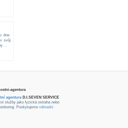
o dne.
i svůj
y ...
tní agentura
D.I.SEVEN SERVICE
ní služby jako fyzická ostraha nebo
onitoring. Poskytujeme
náhradní