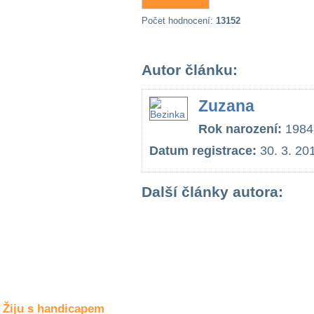
Společné zájmy
a volný čas
Počet hodnocení:
13152
Kultura a akce
Autor článku:
Zuzana
Rozhovory
a příběhy
Rok narození:
1984
osobností
Datum registrace:
30. 3. 20
Sport
zdravotně
postižených
Další články autora:
Žiju s humorem
Žiju s handicapem