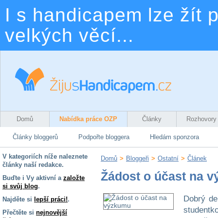
I s handicapem lze žít p
velkých věcí...
Domů
Nabídka práce OZP
Články
Rozhovory
Články bloggerů
Podpořte bloggera
Hledám sponzora
V kategoriích níže naleznete
Domů
>
Bloggeři
>
Ostatní
>
Článek
články naší redakce.
Žádost o účast na 
Buďte i Vy aktivní a
založte
si svůj blog
.
Dobrý de
Najděte si
lepší práci!
.
studentk
Přečtěte si
nejnovější