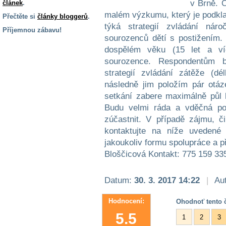
v Brně. 
článek
.
malém výzkumu, který je podkl
Přečtěte si
články bloggerů
.
týká strategií zvládání nár
Příjemnou zábavu!
sourozenců dětí s postižením
S handicapem
dospělém věku (15 let a víc
na cestách
sourozence. Respondentům b
strategií zvládání zátěže (d
Zdraví
následně jim položím pár otáze
a pomůcky
setkání zabere maximálně půl
Budu velmi ráda a vděčná p
zúčastnit. V případě zájmu, č
Vzdělání, práce
a příspěvky
kontaktujte na níže uvedené 
jakoukoliv formu spolupráce a p
Bloščicová Kontakt: 775 159 3
Náhradní
plnění
Datum:
30. 3. 2017 14:22
|
Aut
Rodina a děti
Hodnocení:
Ohodnoť tento č
5.5
1
2
3