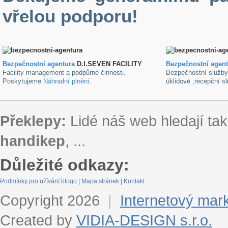
vřelou podporu!
Bezpečnostní agentura
D.I.SEVEN FACILITY
B
ezpečnostní agen
Facility management a podpůrné činnosti.
Bezpečnostní služb
Poskytujeme
Náhradní plnění
.
úklidové ,recepční s
Překlepy:
Lidé náš web hledají tak
handikep
, ...
Důležité odkazy:
Podmínky pro užívání blogu
|
Mapa stránek
|
Kontakt
Copyright 2026
|
Internetový mar
Created by
VIDIA-DESIGN s.r.o.